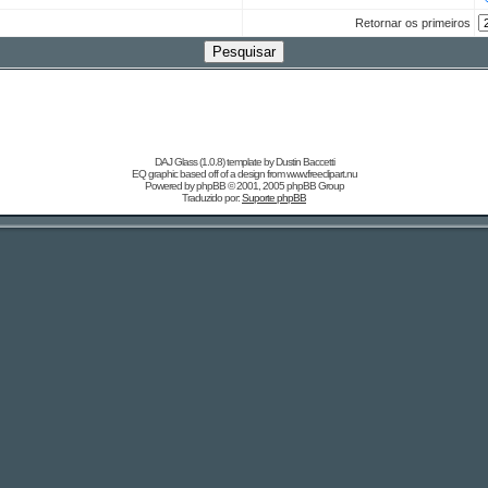
Retornar os primeiros
DAJ Glass (1.0.8) template by
Dustin Baccetti
EQ graphic based off of a design from
www.freeclipart.nu
Powered by
phpBB
© 2001, 2005 phpBB Group
Traduzido por:
Suporte phpBB