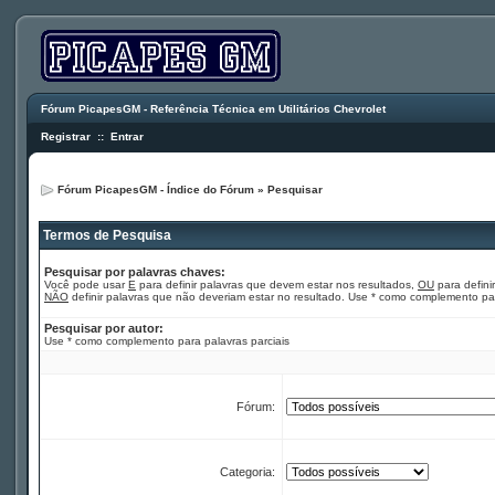
Fórum PicapesGM - Referência Técnica em Utilitários Chevrolet
Registrar
::
Entrar
Fórum PicapesGM - Índice do Fórum
»
Pesquisar
Termos de Pesquisa
Pesquisar por palavras chaves:
Você pode usar
E
para definir palavras que devem estar nos resultados,
OU
para defini
NÃO
definir palavras que não deveriam estar no resultado. Use * como complemento par
Pesquisar por autor:
Use * como complemento para palavras parciais
Fórum:
Categoria: