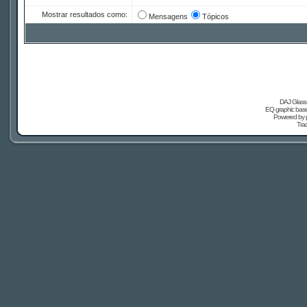
Mostrar resultados como:
Mensagens
Tópicos
DAJ Glass 
EQ graphic based
Powered by
Tra