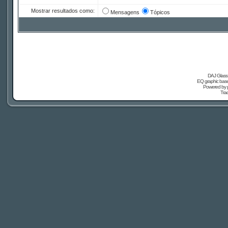
Mostrar resultados como:
Mensagens
Tópicos
DAJ Glass 
EQ graphic based
Powered by
Tra