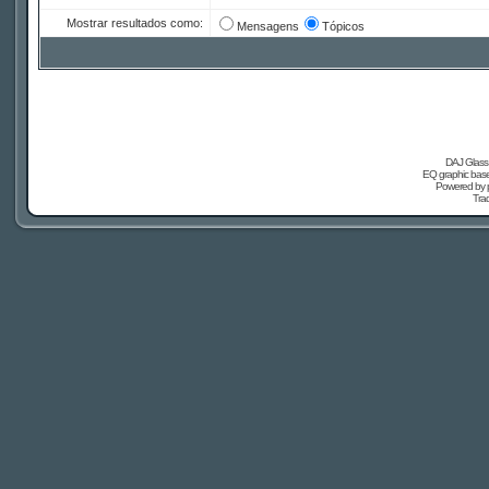
Mostrar resultados como:
Mensagens
Tópicos
DAJ Glass 
EQ graphic based
Powered by
Tra