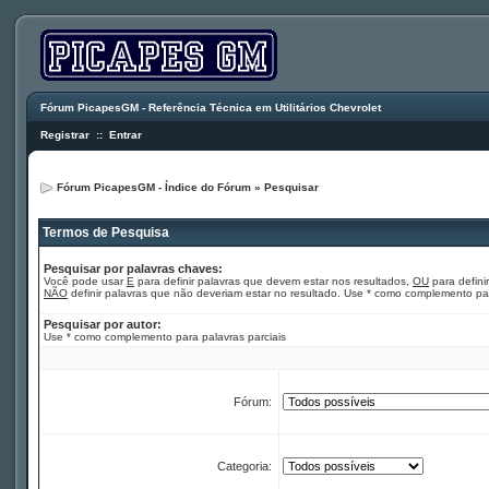
Fórum PicapesGM - Referência Técnica em Utilitários Chevrolet
Registrar
::
Entrar
Fórum PicapesGM - Índice do Fórum
»
Pesquisar
Termos de Pesquisa
Pesquisar por palavras chaves:
Você pode usar
E
para definir palavras que devem estar nos resultados,
OU
para defini
NÃO
definir palavras que não deveriam estar no resultado. Use * como complemento par
Pesquisar por autor:
Use * como complemento para palavras parciais
Fórum:
Categoria: