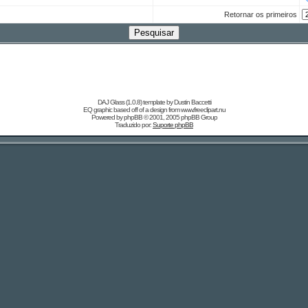
Retornar os primeiros
DAJ Glass (1.0.8) template by
Dustin Baccetti
EQ graphic based off of a design from
www.freeclipart.nu
Powered by
phpBB
© 2001, 2005 phpBB Group
Traduzido por:
Suporte phpBB