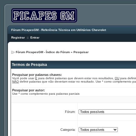
Fórum PicapesGM - Referência Técnica em Utilitários Chevrolet
Registrar
::
Entrar
Fórum PicapesGM - Índice do Fórum
»
Pesquisar
Termos de Pesquisa
Pesquisar por palavras chaves:
Você pode usar
E
para definir palavras que devem estar nos resultados,
OU
para defini
NÃO
definir palavras que não deveriam estar no resultado. Use * como complemento par
Pesquisar por autor:
Use * como complemento para palavras parciais
Fórum:
Categoria: