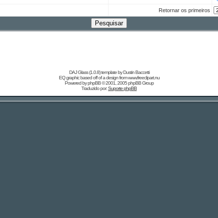
Retornar os primeiros
DAJ Glass (1.0.8) template by
Dustin Baccetti
EQ graphic based off of a design from
www.freeclipart.nu
Powered by
phpBB
© 2001, 2005 phpBB Group
Traduzido por:
Suporte phpBB