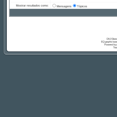
Mostrar resultados como:
Mensagens
Tópicos
DAJ Glass 
EQ graphic based
Powered by
Tra