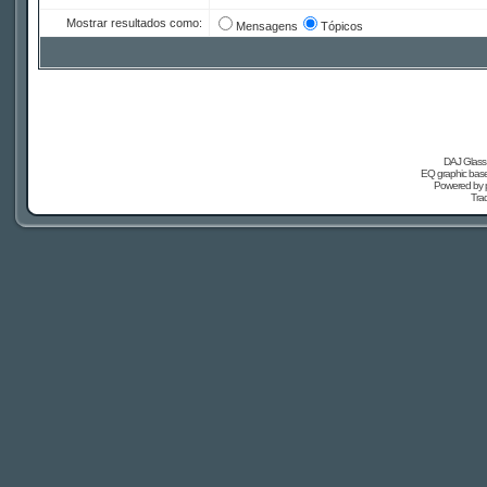
Mostrar resultados como:
Mensagens
Tópicos
DAJ Glass 
EQ graphic based
Powered by
Tra