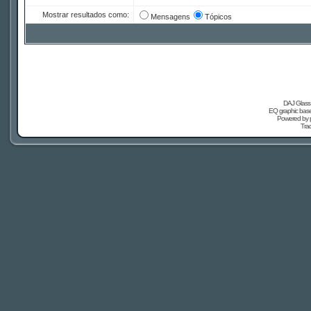
Mostrar resultados como:
Mensagens
Tópicos
DAJ Glass 
EQ graphic based
Powered by
Tra