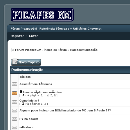
Fórum PicapesGM - Referência Técnica em Utilitários Chevrolet
Registrar
::
Entrar
Fórum PicapesGM - Índice do Fórum
»
Radiocomunicação
Radiocomunicação
Tópicos
AssistÃªncia TÃ©cnica
Uso de rÃ¡dio em veÃ­culos
[
Ir à página:
1
...
4
,
5
,
6
]
Como iniciar?
[
Ir à página:
1
,
2
]
Alguem pode indicar um BOM instalador de PX , em S.Paulo ???
PY na escuta
talh about