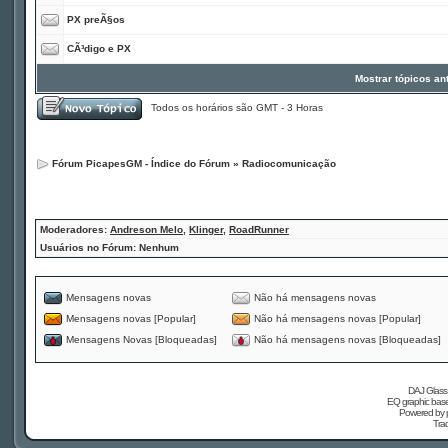
PX preÃ§os
CÃ³digo e PX
Mostrar tópicos an
Todos os horários são GMT - 3 Horas
Fórum PicapesGM - Índice do Fórum
»
Radiocomunicação
Moderadores:
Andreson Melo
,
Klinger
,
RoadRunner
Usuários no Fórum: Nenhum
Mensagens novas
Não há mensagens novas
Mensagens novas [Popular]
Não há mensagens novas [Popular]
Mensagens Novas [Bloqueadas]
Não há mensagens novas [Bloqueadas]
DAJ Glass 
EQ graphic based
Powered by
Tra