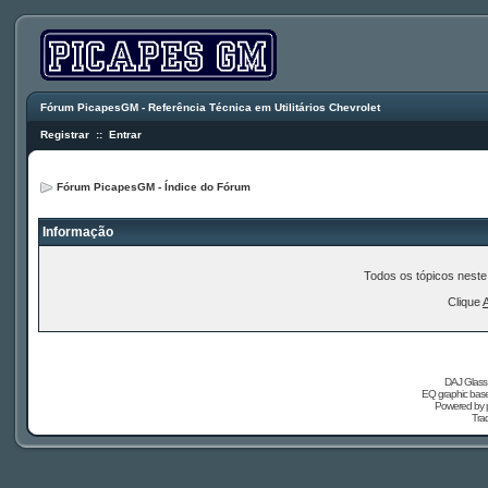
Fórum PicapesGM - Referência Técnica em Utilitários Chevrolet
Registrar
::
Entrar
Fórum PicapesGM - Índice do Fórum
Informação
Todos os tópicos nest
Clique
DAJ Glass 
EQ graphic based
Powered by
Tra