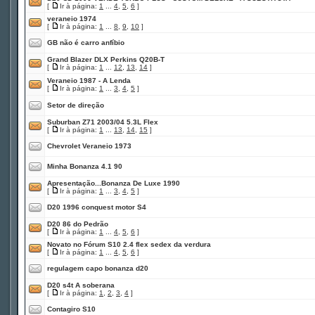
[
Ir à página:
1
...
4
,
5
,
6
]
veraneio 1974
[
Ir à página:
1
...
8
,
9
,
10
]
GB não é carro anfíbio
Grand Blazer DLX Perkins Q20B-T
[
Ir à página:
1
...
12
,
13
,
14
]
Veraneio 1987 - A Lenda
[
Ir à página:
1
...
3
,
4
,
5
]
Setor de direção
Suburban Z71 2003/04 5.3L Flex
[
Ir à página:
1
...
13
,
14
,
15
]
Chevrolet Veraneio 1973
Minha Bonanza 4.1 90
Apresentação...Bonanza De Luxe 1990
[
Ir à página:
1
...
3
,
4
,
5
]
D20 1996 conquest motor S4
D20 86 do Pedrão
[
Ir à página:
1
...
4
,
5
,
6
]
Novato no Fórum S10 2.4 flex sedex da verdura
[
Ir à página:
1
...
4
,
5
,
6
]
regulagem capo bonanza d20
D20 s4t A soberana
[
Ir à página:
1
,
2
,
3
,
4
]
Contagiro S10