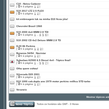
C10 - Noiva Cadaver
[
Ir à página:
1
,
2
]
S10 2017 LTZ 2.5 FLEX
[
Ir à página:
1
,
2
]
kit embreagem luk na minha D10 ficou jóia!
Chevrolet Brasil 1960
S10 2000 4x4 MWM 2.8 TDI
[
Ir à página:
1
...
4
,
5
,
6
]
S10 2002 CD 4x2 Deluxe MWM 2.8 TD
D-20 86 Perkins
[
Ir à página:
1
,
2
,
3
]
Bonanza 94/94 : Navistar
[
Ir à página:
1
,
2
]
Suburban K2500 6.5 Diesel 4x4 - Tópico final!
[
Ir à página:
1
...
5
,
6
,
7
]
Olha quem voltou!
Silverado D20 2001
[
Ir à página:
1
,
2
]
D10 1000 cab.dupla ano 1979 motor perkins retífica STD turbo
[
Ir à página:
1
,
2
]
Veraneio
Mostrar tópicos an
Todos os horários são GMT - 3 Horas