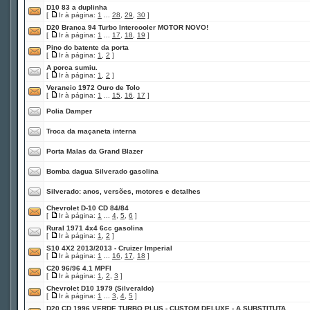
D10 83 a duplinha
[
Ir à página:
1
...
28
,
29
,
30
]
D20 Branca 94 Turbo Intercooler MOTOR NOVO!
[
Ir à página:
1
...
17
,
18
,
19
]
Pino do batente da porta
[
Ir à página:
1
,
2
]
A porca sumiu.
[
Ir à página:
1
,
2
]
Veraneio 1972 Ouro de Tolo
[
Ir à página:
1
...
15
,
16
,
17
]
Polia Damper
Troca da maçaneta interna
Porta Malas da Grand Blazer
Bomba dagua Silverado gasolina
Silverado: anos, versões, motores e detalhes
Chevrolet D-10 CD 84/84
[
Ir à página:
1
...
4
,
5
,
6
]
Rural 1971 4x4 6cc gasolina
[
Ir à página:
1
,
2
]
S10 4X2 2013/2013 - Cruizer Imperial
[
Ir à página:
1
...
16
,
17
,
18
]
C20 96/96 4.1 MPFI
[
Ir à página:
1
,
2
,
3
]
Chevrolet D10 1979 (Silveraldo)
[
Ir à página:
1
...
3
,
4
,
5
]
D20 CD 1996 VERDE TURBO PLUS - CUSTOM DELUXE - A SUBSTITUTA