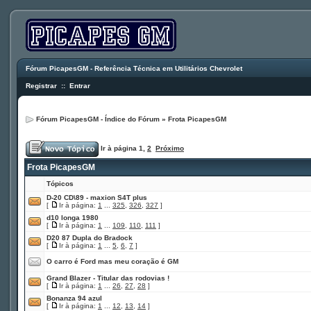
Fórum PicapesGM - Referência Técnica em Utilitários Chevrolet
Registrar
::
Entrar
Fórum PicapesGM - Índice do Fórum
»
Frota PicapesGM
Ir à página
1
,
2
Próximo
Frota PicapesGM
Tópicos
D-20 CD\89 - maxion S4T plus
[
Ir à página:
1
...
325
,
326
,
327
]
d10 longa 1980
[
Ir à página:
1
...
109
,
110
,
111
]
D20 87 Dupla do Bradock
[
Ir à página:
1
...
5
,
6
,
7
]
O carro é Ford mas meu coração é GM
Grand Blazer - Titular das rodovias !
[
Ir à página:
1
...
26
,
27
,
28
]
Bonanza 94 azul
[
Ir à página:
1
...
12
,
13
,
14
]