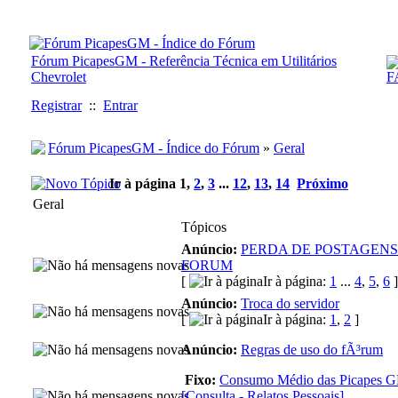
Fórum PicapesGM - Referência Técnica em Utilitários
Chevrolet
Registrar
::
Entrar
Fórum PicapesGM - Índice do Fórum
»
Geral
Ir à página
1
,
2
,
3
...
12
,
13
,
14
Próximo
Geral
Tópicos
Anúncio:
PERDA DE POSTAGENS
FORUM
[
Ir à página:
1
...
4
,
5
,
6
]
Anúncio:
Troca do servidor
[
Ir à página:
1
,
2
]
Anúncio:
Regras de uso do fÃ³rum
Fixo:
Consumo Médio das Picapes 
[Consulta - Relatos Pessoais]