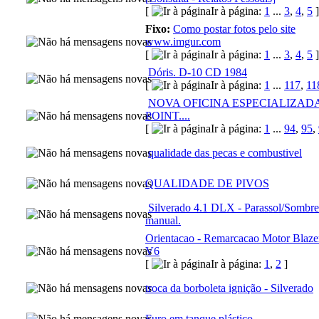
[
Ir à página:
1
...
3
,
4
,
5
]
Fixo:
Como postar fotos pelo site
www.imgur.com
[
Ir à página:
1
...
3
,
4
,
5
]
Dóris. D-10 CD 1984
[
Ir à página:
1
...
117
,
11
NOVA OFICINA ESPECIALIZAD
POINT....
[
Ir à página:
1
...
94
,
95
,
qualidade das pecas e combustivel
QUALIDADE DE PIVOS
Silverado 4.1 DLX - Parassol/Sombre
manual.
Orientacao - Remarcacao Motor Blaze
V6
[
Ir à página:
1
,
2
]
troca da borboleta ignição - Silverado
Furo em tanque plástico