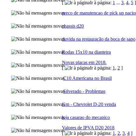
[
Ir à página:
1
...
3
,
4
,
5
]
preco de manutencao de pick up nacio
chassis d20
duvida na restauração da boca de sapo
Rodas 15x10 na dianteira
Novas placas em 2018.
[
Ir à página:
1
,
2
]
C10 Americana no Brasil
Silverado - Problemas
Gm - Chevrolet D-20 venda
loja casarao do mecanico
Valores de IPVA D20 2018
[
Ir à página:
1
,
2
,
3
,
4
]