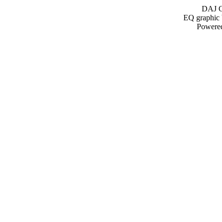
DAJ G
EQ graphic 
Powere