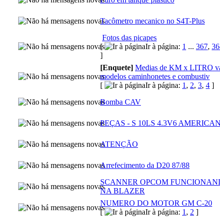
Tacômetro mecanico no S4T-Plus
Fotos das picapes
[
Ir à página:
1
...
367
,
36
]
[Enquete]
Medias de KM x LITRO va
modelos caminhonetes e combustiv
[
Ir à página:
1
,
2
,
3
,
4
]
Bomba CAV
PEÇAS - S 10LS 4.3V6 AMERICA
ATENÇÃO
Arrefecimento da D20 87/88
SCANNER OPCOM FUNCIONAN
NA BLAZER
NUMERO DO MOTOR GM C-20
[
Ir à página:
1
,
2
]