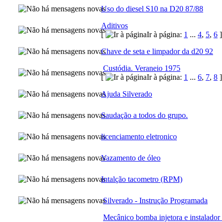
Uso do diesel S10 na D20 87/88
Aditivos
[
Ir à página:
1
...
4
,
5
,
6
]
Chave de seta e limpador da d20 92
Custódia. Veraneio 1975
[
Ir à página:
1
...
6
,
7
,
8
]
Ajuda Silverado
Saudação a todos do grupo.
licenciamento eletronico
Vazamento de óleo
Intalção tacometro (RPM)
Silverado - Instrução Programada
Mecânico bomba injetora e instalador