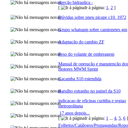
direção hidraulica -
[
Ir à página:
1
,
2
]
Dúvidas sobre pneu picape c10. 1972
Grupo whatsapp sobre camionetes gm
Adaptação do cambio ZF
Peso do volante de embreagem
Manual de operação e manutenção do
motores MWM Sprint
Caçamba S10 estendida
Barulho estranho no painel da S10
indicacao de oficinas curitiba e regiao
metropolitana
17 anos depois...
[
Ir à página:
1
...
4
,
5
,
6
]
Folhetos/Catálogos/Propagandas/Repo