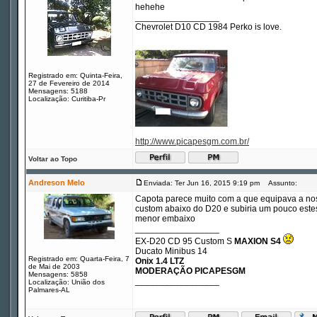
hehehe
_________________
Chevrolet D10 CD 1984 Perko is love.
Registrado em: Quinta-Feira,
27 de Fevereiro de 2014
Mensagens: 5188
Localização: Curitiba-Pr
http://www.picapesgm.com.br/
Voltar ao Topo
Andreson Melo
Enviada: Ter Jun 16, 2015 9:19 pm
Assunto:
Capota parece muito com a que equipava a nos
custom abaixo do D20 e subiria um pouco estes
menor embaixo
_________________
EX-D20 CD 95 Custom S
MAXION S4
Ducato Minibus 14
Registrado em: Quarta-Feira, 7
Onix 1.4 LTZ
de Mai de 2003
MODERAÇÃO PICAPESGM
Mensagens: 5858
_________________
Localização: União dos
Palmares-AL