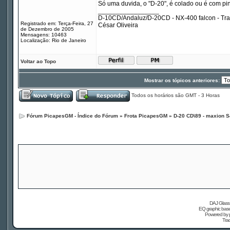
Só uma duvida, o "D-20", é colado ou é com pi
_________________
D-10CD/Andaluz/D-20CD - NX-400 falcon - Tr
Registrado em: Terça-Feira, 27
César Oliveira
de Dezembro de 2005
Mensagens: 10463
Localização: Rio de Janeiro
Voltar ao Topo
Mostrar os tópicos anteriores:
Todos os horários são GMT - 3 Horas
Fórum PicapesGM - Índice do Fórum
»
Frota PicapesGM
»
D-20 CD\89 - maxion S
DAJ Glass 
EQ graphic based
Powered by
Tra