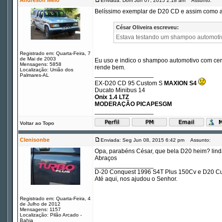
Andreson Melo
Enviada: Dom Jun 07, 2015 2:18 am
Assunto:
Belíssimo exemplar de D20 CD e assim como as
César Oliveira escreveu:
Estava testando um shampoo automotivo
Registrado em: Quarta-Feira, 7
de Mai de 2003
Eu uso e indico o shampoo automotivo com cer
Mensagens: 5858
rende bem.
Localização: União dos
_________________
Palmares-AL
EX-D20 CD 95 Custom S
MAXION S4
Ducato Minibus 14
Onix 1.4 LTZ
MODERAÇÃO PICAPESGM
_________________
Voltar ao Topo
Clenisonbe
Enviada: Seg Jun 08, 2015 6:42 pm
Assunto:
Opa, parabéns César, que bela D20 heim? lind
Abraços
_________________
D-20 Conquest 1996 S4T Plus 150Cv e D20 Cu
Até aqui, nos ajudou o Senhor.
Registrado em: Quarta-Feira, 4
de Julho de 2012
Mensagens: 1157
Localização: Pilão Arcado -
Bahia