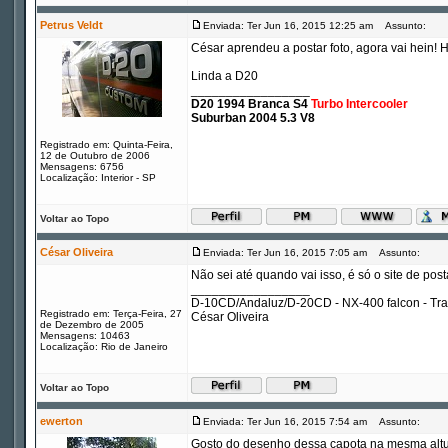
Petrus Veldt
Enviada: Ter Jun 16, 2015 12:25 am
Assunto:
César aprendeu a postar foto, agora vai hein! 
Linda a D20
_________________
D20 1994 Branca S4
Turbo Intercooler
Suburban 2004 5.3 V8
Registrado em: Quinta-Feira,
12 de Outubro de 2006
Mensagens: 6756
Localização: Interior - SP
Voltar ao Topo
César Oliveira
Enviada: Ter Jun 16, 2015 7:05 am
Assunto:
Não sei até quando vai isso, é só o site de po
_________________
D-10CD/Andaluz/D-20CD - NX-400 falcon - Tr
Registrado em: Terça-Feira, 27
César Oliveira
de Dezembro de 2005
Mensagens: 10463
Localização: Rio de Janeiro
Voltar ao Topo
ewerton
Enviada: Ter Jun 16, 2015 7:54 am
Assunto:
Gosto do desenho dessa capota na mesma altura