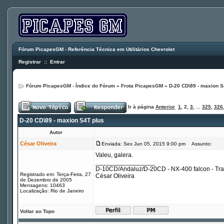
Fórum PicapesGM - Referência Técnica em Utilitários Chevrolet
Registrar
::
Entrar
Fórum PicapesGM - Índice do Fórum
»
Frota PicapesGM
»
D-20 CD\89 - maxion S
Ir à página
Anterior
1
,
2
,
3
, ...
325
,
326
D-20 CD\89 - maxion S4T plus
Autor
César Oliveira
Enviada: Sex Jun 05, 2015 9:00 pm
Assunto:
Valeu, galera.
_________________
D-10CD/Andaluz/D-20CD - NX-400 falcon - Tr
Registrado em: Terça-Feira, 27
César Oliveira
de Dezembro de 2005
Mensagens: 10463
Localização: Rio de Janeiro
Voltar ao Topo