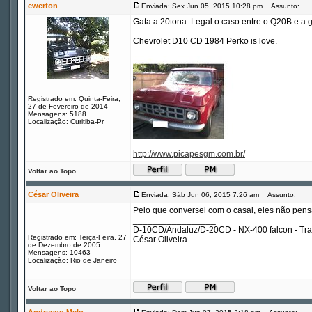
ewerton
Enviada: Sex Jun 05, 2015 10:28 pm
Assunto:
Gata a 20tona. Legal o caso entre o Q20B e a 
_________________
Chevrolet D10 CD 1984 Perko is love.
Registrado em: Quinta-Feira,
27 de Fevereiro de 2014
Mensagens: 5188
Localização: Curitiba-Pr
http://www.picapesgm.com.br/
Voltar ao Topo
César Oliveira
Enviada: Sáb Jun 06, 2015 7:26 am
Assunto:
Pelo que conversei com o casal, eles não pens
_________________
D-10CD/Andaluz/D-20CD - NX-400 falcon - Tr
Registrado em: Terça-Feira, 27
César Oliveira
de Dezembro de 2005
Mensagens: 10463
Localização: Rio de Janeiro
Voltar ao Topo