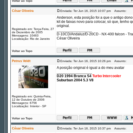
Voltar ao Topo
César Oliveira
Enviada: Ter Jun 16, 2015 10:07 pm
Assunto:
Anderson, esta posição foi a que o antigo dono
kit de faixas novo para colocar, só que, tenho 
original.
Registrado em: Terça-Feira, 27
_________________
de Dezembro de 2005
D-10CD/Andaluz/D-20CD - NX-400 falcon - Tr
Mensagens: 10463
César Oliveira
Localização: Rio de Janeiro
Voltar ao Topo
Petrus Veldt
Enviada: Ter Jun 16, 2015 10:26 pm
Assunto:
A posição original é igual a do meu avatar
_________________
D20 1994 Branca S4
Turbo Intercooler
Suburban 2004 5.3 V8
Registrado em: Quinta-Feira,
12 de Outubro de 2006
Mensagens: 6756
Localização: Interior - SP
Voltar ao Topo
César Oliveira
Enviada: Ter Jun 16, 2015 10:37 pm
Assunto: