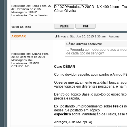
_________________
Registrado em: Terça-Feira, 27
D-10CD/Andaluz/D-20CD - NX-400 falcon - Tr
de Dezembro de 2005
César Oliveira
Mensagens: 10462
Localização: Rio de Janeiro
Voltar ao Topo
ARISMAR
Enviada: Sáb Jun 20, 2015 2:30 am
Assunto:
César Oliveira escreveu:
... Pergunta ao moderador e aos amigos,
de cada tipo de serviço?
Registrado em: Quarta-Feira,
20 de Dezembro de 2006
Mensagens: 849
Localização: CAMPO
GRANDE, MS
Caro CÉSAR
Com o devido respeito, acompanho o Amigo PE
Observe que atualmente está difícil buscar aq
vários tópicos em diferentes postagens, e na 
Dentro do Tópico Base, o sub-tópico específico
precisa e rápida.
Ex:
postando um procedimento sobre
Freios
no
desse. Se postado em Tópico
específico
sobre Manutenção de Freios, esse f
Abraços, ARISMAR(914).