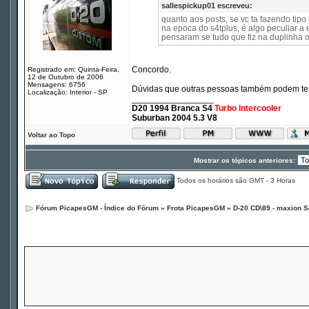
sallespickup01 escreveu:
quanto aos posts, se vc ta fazendo tip
na epoca do s4tplus, é algo peculiar a e
pensaram se tudo que fiz na duplinha o
Concordo.
Registrado em: Quinta-Feira,
12 de Outubro de 2006
Mensagens: 6756
Dúvidas que outras pessoas também podem ter o
Localização: Interior - SP
_________________
D20 1994 Branca S4
Turbo Intercooler
Suburban 2004 5.3 V8
Voltar ao Topo
Mostrar os tópicos anteriores:
Todos os horários são GMT - 3 Horas
Fórum PicapesGM - Índice do Fórum
»
Frota PicapesGM
»
D-20 CD\89 - maxion S