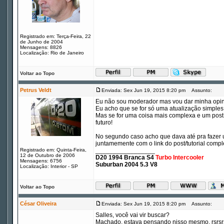
Registrado em: Terça-Feira, 22
de Junho de 2004
Mensagens: 8826
Localização: Rio de Janeiro
Voltar ao Topo
Petrus Veldt
Enviada: Sex Jun 19, 2015 8:20 pm
Assunto:
Eu não sou moderador mas vou dar minha opi
Eu acho que se for só uma atualização simples
Mas se for uma coisa mais complexa e um post c
futuro!
No segundo caso acho que dava até pra fazer u
juntamemente com o link do post/tutorial compl
Registrado em: Quinta-Feira,
_________________
12 de Outubro de 2006
D20 1994 Branca S4
Turbo Intercooler
Mensagens: 6756
Suburban 2004 5.3 V8
Localização: Interior - SP
Voltar ao Topo
César Oliveira
Enviada: Sex Jun 19, 2015 8:20 pm
Assunto:
Salles, você vai vir buscar?
Machado, estava pensando nisso mesmo, rsrsr