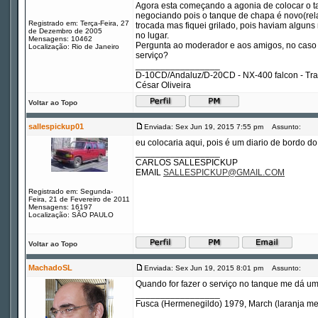
Agora esta começando a agonia de colocar o t
negociando pois o tanque de chapa é novo(relat
Registrado em: Terça-Feira, 27
trocada mas fiquei grilado, pois haviam alguns
de Dezembro de 2005
no lugar.
Mensagens: 10462
Pergunta ao moderador e aos amigos, no caso de
Localização: Rio de Janeiro
serviço?
_________________
D-10CD/Andaluz/D-20CD - NX-400 falcon - Tr
César Oliveira
Voltar ao Topo
sallespickup01
Enviada: Sex Jun 19, 2015 7:55 pm
Assunto:
eu colocaria aqui, pois é um diario de bordo do 
_________________
CARLOS SALLESPICKUP
EMAIL
SALLESPICKUP@GMAIL.COM
Registrado em: Segunda-
Feira, 21 de Fevereiro de 2011
Mensagens: 16197
Localização: SÃO PAULO
Voltar ao Topo
MachadoSL
Enviada: Sex Jun 19, 2015 8:01 pm
Assunto:
Quando for fazer o serviço no tanque me dá um
_________________
Fusca (Hermenegildo) 1979, March (laranja m