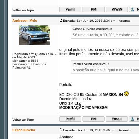
Voltar ao Topo
Andreson Melo
Enviada: Sex Jun 19, 2015 2:34 pm
Assunto:
César Oliveira escreveu:
Só uma duvida, o "D-20", é colado ou 
original pelo menos na nossa ex-95 era com pi
frisos fixa perfeitamente e não descola, usei a
Registrado em: Quarta-Feira, 7
de Mai de 2003
Mensagens: 5858
Petrus Veldt escreveu:
Localização: União dos
Palmares-AL
A posição original é igual a do meu ava
Perfeito
_________________
EX-D20 CD 95 Custom S
MAXION S4
Ducato Minibus 14
Onix 1.4 LTZ
MODERAÇÃO PICAPESGM
_________________
Voltar ao Topo
César Oliveira
Enviada: Sex Jun 19, 2015 3:46 pm
Assunto:
Anotado.