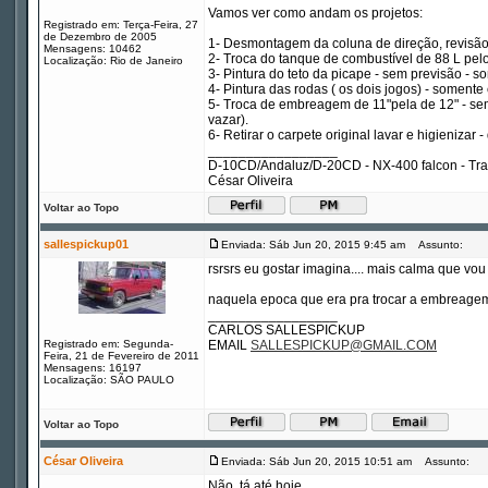
Vamos ver como andam os projetos:
Registrado em: Terça-Feira, 27
de Dezembro de 2005
1- Desmontagem da coluna de direção, revisão e
Mensagens: 10462
2- Troca do tanque de combustível de 88 L pelo 
Localização: Rio de Janeiro
3- Pintura do teto da picape - sem previsão - 
4- Pintura das rodas ( os dois jogos) - soment
5- Troca de embreagem de 11"pela de 12" - sem 
vazar).
6- Retirar o carpete original lavar e higienizar 
_________________
D-10CD/Andaluz/D-20CD - NX-400 falcon - Tr
César Oliveira
Voltar ao Topo
sallespickup01
Enviada: Sáb Jun 20, 2015 9:45 am
Assunto:
rsrsrs eu gostar imagina.... mais calma que vo
naquela epoca que era pra trocar a embreagem 
_________________
CARLOS SALLESPICKUP
Registrado em: Segunda-
EMAIL
SALLESPICKUP@GMAIL.COM
Feira, 21 de Fevereiro de 2011
Mensagens: 16197
Localização: SÃO PAULO
Voltar ao Topo
César Oliveira
Enviada: Sáb Jun 20, 2015 10:51 am
Assunto:
Não, tá até hoje.