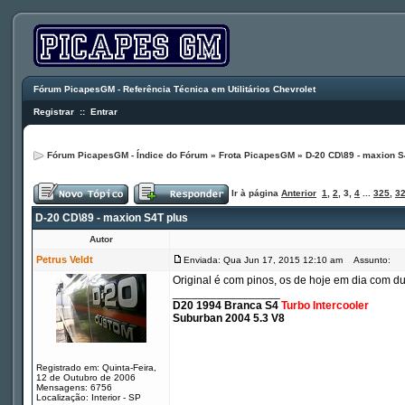
Fórum PicapesGM - Referência Técnica em Utilitários Chevrolet
Registrar
::
Entrar
Fórum PicapesGM - Índice do Fórum
»
Frota PicapesGM
»
D-20 CD\89 - maxion S
Ir à página
Anterior
1
,
2
,
3
,
4
...
325
,
3
D-20 CD\89 - maxion S4T plus
Autor
Petrus Veldt
Enviada: Qua Jun 17, 2015 12:10 am
Assunto:
Original é com pinos, os de hoje em dia com du
_________________
D20 1994 Branca S4
Turbo Intercooler
Suburban 2004 5.3 V8
Registrado em: Quinta-Feira,
12 de Outubro de 2006
Mensagens: 6756
Localização: Interior - SP