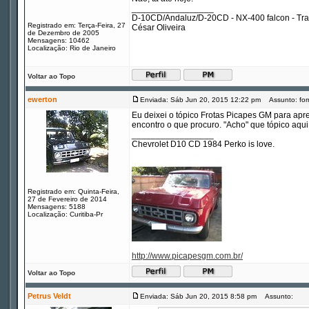
_________________
D-10CD/Andaluz/D-20CD - NX-400 falcon - Tr
Registrado em: Terça-Feira, 27
César Oliveira
de Dezembro de 2005
Mensagens: 10462
Localização: Rio de Janeiro
Voltar ao Topo
ewerton
Enviada: Sáb Jun 20, 2015 12:22 pm
Assunto: for
Eu deixei o tópico Frotas Picapes GM para apre
encontro o que procuro. "Acho" que tópico aqu
_________________
Chevrolet D10 CD 1984 Perko is love.
Registrado em: Quinta-Feira,
27 de Fevereiro de 2014
Mensagens: 5188
Localização: Curitiba-Pr
http://www.picapesgm.com.br/
Voltar ao Topo
Petrus Veldt
Enviada: Sáb Jun 20, 2015 8:58 pm
Assunto: