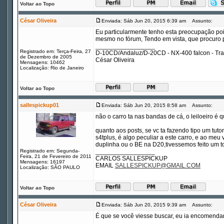
Voltar ao Topo
César Oliveira
Enviada: Sáb Jun 20, 2015 6:39 am
Assunto:
Eu particularmente tenho esta preocupação pois
mesmo no fórum, Tendo em vista, que procuro pr
_________________
Registrado em: Terça-Feira, 27
D-10CD/Andaluz/D-20CD - NX-400 falcon - Tr
de Dezembro de 2005
César Oliveira
Mensagens: 10462
Localização: Rio de Janeiro
Voltar ao Topo
sallespickup01
Enviada: Sáb Jun 20, 2015 8:58 am
Assunto:
não o carro ta nas bandas de cá, o leiloeiro é q
quanto aos posts, se vc ta fazendo tipo um tut
s4tplus, é algo peculiar a este carro, e ao meu 
duplinha ou o BE na D20,tivessemos feito um to
Registrado em: Segunda-
_________________
Feira, 21 de Fevereiro de 2011
CARLOS SALLESPICKUP
Mensagens: 16197
EMAIL
SALLESPICKUP@GMAIL.COM
Localização: SÃO PAULO
Voltar ao Topo
César Oliveira
Enviada: Sáb Jun 20, 2015 9:39 am
Assunto:
É que se você viesse buscar, eu ia encomendar 