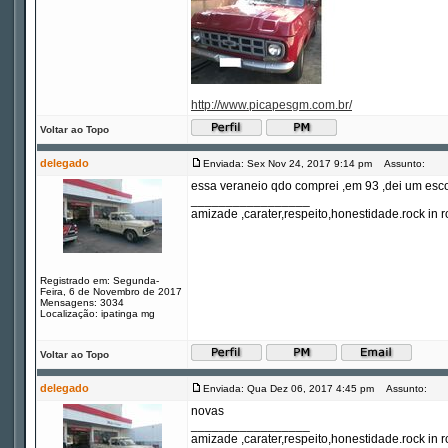
http://www.picapesgm.com.br/
Voltar ao Topo
delegado
Enviada: Sex Nov 24, 2017 9:14 pm
Assunto:
essa veraneio qdo comprei ,em 93 ,dei um esco
_________________
amizade ,carater,respeito,honestidade.rock in ro
Registrado em: Segunda-
Feira, 6 de Novembro de 2017
Mensagens: 3034
Localização: ipatinga mg
Voltar ao Topo
delegado
Enviada: Qua Dez 06, 2017 4:45 pm
Assunto:
novas
_________________
amizade ,carater,respeito,honestidade.rock in ro