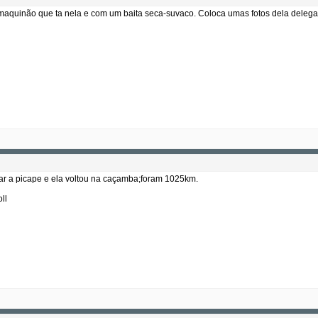
 maquinão que ta nela e com um baita seca-suvaco. Coloca umas fotos dela delega
car a picape e ela voltou na caçamba;foram 1025km.
ll