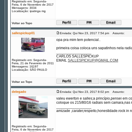
Registrado em: Segunda-
Feira, 6 de Novembro de 2017
Mensagens: 3034
Localização: ipatinga mg
Voltar ao Topo
sallespickup01
Enviada: Qui Nov 23, 2017 7:54 pm
Assunto:
opa pra mim tem potencial..
primeira coisa coloca uns sapatinhos nela rad
_________________
CARLOS SALLESPICKUP
Registrado em: Segunda-
EMAIL
SALLESPICKUP@GMAIL.COM
Feira, 21 de Fevereiro de 2011
Mensagens: 16197
Localização: SÃO PAULO
Voltar ao Topo
delegado
Enviada: Qui Nov 23, 2017 8:02 pm
Assunto:
valeu ewerton e salles;a princípio,pensei em c
coloque os 215/80/16 radiais sem camara,nas ro
_________________
amizade ,carater,respeito,honestidade.rock in ro
Registrado em: Segunda-
Feira, 6 de Novembro de 2017