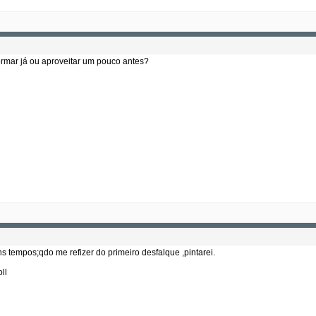
rmar já ou aproveitar um pouco antes?
ns tempos;qdo me refizer do primeiro desfalque ,pintarei.
ll