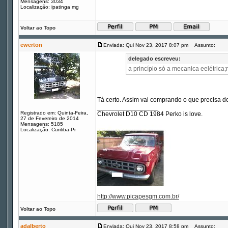
Mensagens: 3034
Localização: ipatinga mg
Voltar ao Topo
ewerton
Enviada: Qui Nov 23, 2017 8:07 pm
Assunto:
delegado escreveu:
a princípio só a mecanica eelétrica;
Tá certo. Assim vai comprando o que precisa 
_________________
Registrado em: Quinta-Feira,
Chevrolet D10 CD 1984 Perko is love.
27 de Fevereiro de 2014
Mensagens: 5185
Localização: Curitiba-Pr
http://www.picapesgm.com.br/
Voltar ao Topo
adalberto
Enviada: Qui Nov 23, 2017 8:58 pm
Assunto: