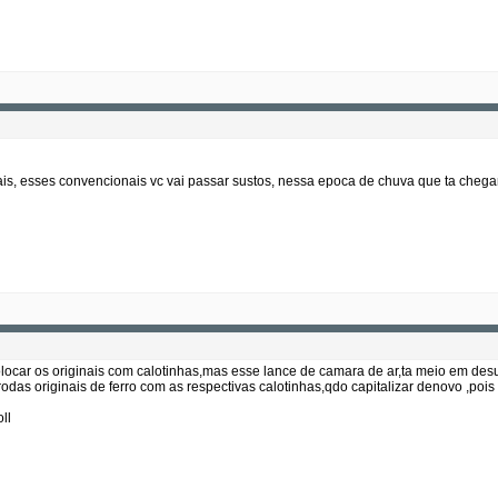
iais, esses convencionais vc vai passar sustos, nessa epoca de chuva que ta cheg
olocar os originais com calotinhas,mas esse lance de camara de ar,ta meio em des
das originais de ferro com as respectivas calotinhas,qdo capitalizar denovo ,pois 
ll