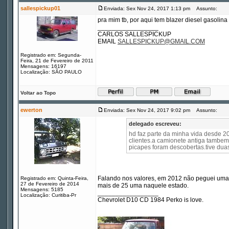
sallespickup01
Enviada: Sex Nov 24, 2017 1:13 pm
Assunto:
pra mim tb, por aqui tem blazer diesel gasolin
_________________
CARLOS SALLESPICKUP
EMAIL
SALLESPICKUP@GMAIL.COM
Registrado em: Segunda-
Feira, 21 de Fevereiro de 2011
Mensagens: 16197
Localização: SÃO PAULO
Voltar ao Topo
ewerton
Enviada: Sex Nov 24, 2017 9:02 pm
Assunto:
delegado escreveu:
hd faz parte da minha vida desde 2
clientes.a camionete antiga tambem
picapes foram descobertas.tive du
Falando nos valores, em 2012 não peguei uma 
Registrado em: Quinta-Feira,
27 de Fevereiro de 2014
mais de 25 uma naquele estado.
Mensagens: 5185
_________________
Localização: Curitiba-Pr
Chevrolet D10 CD 1984 Perko is love.