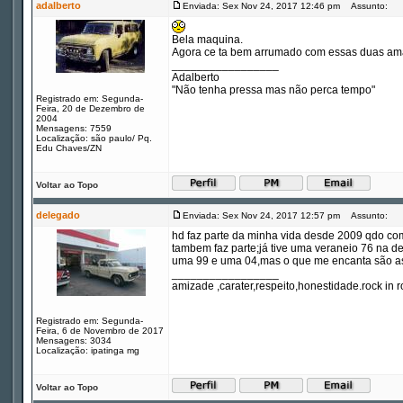
adalberto
Enviada: Sex Nov 24, 2017 12:46 pm
Assunto:
Bela maquina.
Agora ce ta bem arrumado com essas duas aman
_________________
Adalberto
"Não tenha pressa mas não perca tempo"
Registrado em: Segunda-
Feira, 20 de Dezembro de
2004
Mensagens: 7559
Localização: são paulo/ Pq.
Edu Chaves/ZN
Voltar ao Topo
delegado
Enviada: Sex Nov 24, 2017 12:57 pm
Assunto:
hd faz parte da minha vida desde 2009 qdo com
tambem faz parte;já tive uma veraneio 76 na d
uma 99 e uma 04,mas o que me encanta são as
_________________
amizade ,carater,respeito,honestidade.rock in ro
Registrado em: Segunda-
Feira, 6 de Novembro de 2017
Mensagens: 3034
Localização: ipatinga mg
Voltar ao Topo