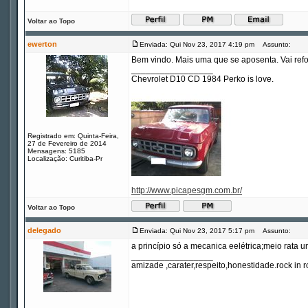
Voltar ao Topo
ewerton
Enviada: Qui Nov 23, 2017 4:19 pm
Assunto:
Bem vindo. Mais uma que se aposenta. Vai refo
_________________
Chevrolet D10 CD 1984 Perko is love.
Registrado em: Quinta-Feira,
27 de Fevereiro de 2014
Mensagens: 5185
Localização: Curitiba-Pr
http://www.picapesgm.com.br/
Voltar ao Topo
delegado
Enviada: Qui Nov 23, 2017 5:17 pm
Assunto:
a princípio só a mecanica eelétrica;meio rata u
_________________
amizade ,carater,respeito,honestidade.rock in ro