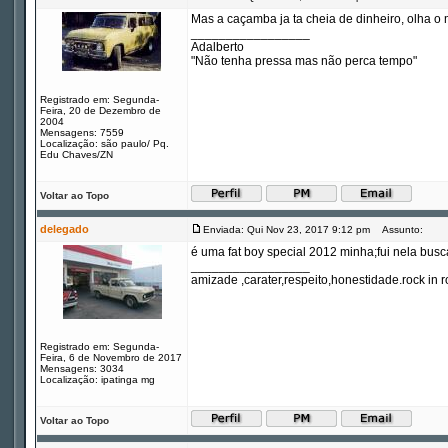
Mas a caçamba ja ta cheia de dinheiro, olha o
_________________
Adalberto
"Não tenha pressa mas não perca tempo"
Registrado em: Segunda-
Feira, 20 de Dezembro de
2004
Mensagens: 7559
Localização: são paulo/ Pq.
Edu Chaves/ZN
Voltar ao Topo
delegado
Enviada: Qui Nov 23, 2017 9:12 pm
Assunto:
é uma fat boy special 2012 minha;fui nela bus
_________________
amizade ,carater,respeito,honestidade.rock in ro
Registrado em: Segunda-
Feira, 6 de Novembro de 2017
Mensagens: 3034
Localização: ipatinga mg
Voltar ao Topo