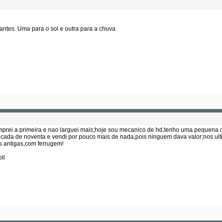
tes. Uma para o sol e outra para a chuva
prei a primeira e nao larguei mais;hoje sou mecanico de hd.tenho uma pequena of
ecada de noventa e vendi por pouco mais de nada,pois ninguem dava valor;nos ult
 antigas,com ferrugem!
ll