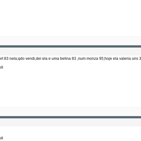
rt 83 nela;qdo vendi,dei ela e uma belina 83 ,num monza 95;hoje ela valeria uns
ll
ll