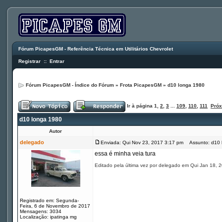
Fórum PicapesGM - Referência Técnica em Utilitários Chevrolet
Registrar
::
Entrar
Fórum PicapesGM - Índice do Fórum
»
Frota PicapesGM
»
d10 longa 1980
Ir à página
1
,
2
,
3
...
109
,
110
,
111
Pró
d10 longa 1980
Autor
delegado
Enviada: Qui Nov 23, 2017 3:17 pm
Assunto: d10 
essa é minha veia tura
Editado pela última vez por delegado em Qui Jan 18, 2
Registrado em: Segunda-
Feira, 6 de Novembro de 2017
Mensagens: 3034
Localização: ipatinga mg