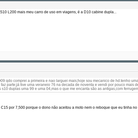
a S10 L200 mais meu carro de uso em viagens, é a D10 cabine dupla...
009 qdo comprei a primeira e nao larguei mais;hoje sou mecanico de hd.tenho um
 faz parte;já tive uma veraneio 76 na decada de noventa e vendi por pouco mais d
as s10 duplas uma 99 e uma 04,mas o que me encanta são as antigas,com ferruge
C15 por 7,500 porque o dono não aceitou a moto nem o reboque que eu tinha no ro