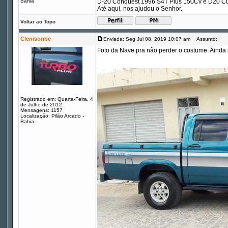
Bahia
D-20 Conquest 1996 S4T Plus 150Cv e D20 Cu
Até aqui, nos ajudou o Senhor.
Voltar ao Topo
Clenisonbe
Enviada: Seg Jul 08, 2019 10:07 am
Assunto:
Foto da Nave pra não perder o costume. Ainda n
Registrado em: Quarta-Feira, 4
de Julho de 2012
Mensagens: 1157
Localização: Pilão Arcado -
Bahia