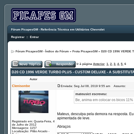
Fórum PicapesGM - Referência Técnica em Utilitários Chevrolet
Registrar
::
Entrar
Fórum PicapesGM - Índice do Fórum
»
Frota PicapesGM
»
D20 CD 1996 VERDE 
Ir à página
Anterior
1
,
2
,
3
,
4
,
5
,
6
D20 CD 1996 VERDE TURBO PLUS - CUSTOM DELUXE - A SUBSTITUT
Autor
Clenisonbe
Enviada: Seg Jul 08, 2019 9:55 am
Assunto:
mateusict escreveu:
Be, anima em colocar os bicos 11% 
Mateus, desculpa pela demora na resposta. Eu
apimentada de leve.
Registrado em: Quarta-Feira, 4
de Julho de 2012
Abraços
Mensagens: 1157
_________________
Localização: Pilão Arcado -