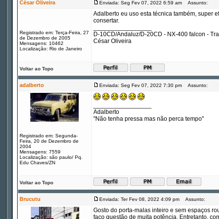
César Oliveira
Enviada: Seg Fev 07, 2022 6:59 am
Assunto:
Adalberto eu uso esta técnica também, super 
consertar.
_________________
Registrado em: Terça-Feira, 27
D-10CD/Andaluz/D-20CD - NX-400 falcon - Tr
de Dezembro de 2005
César Oliveira
Mensagens: 10462
Localização: Rio de Janeiro
Voltar ao Topo
adalberto
Enviada: Seg Fev 07, 2022 7:30 pm
Assunto:
_________________
Adalberto
"Não tenha pressa mas não perca tempo"
Registrado em: Segunda-
Feira, 20 de Dezembro de
2004
Mensagens: 7559
Localização: são paulo/ Pq.
Edu Chaves/ZN
Voltar ao Topo
Brucutu
Enviada: Ter Fev 08, 2022 4:09 pm
Assunto:
Gosto do porta-malas inteiro e sem espaços ro
faço questão de muita potência. Entretanto, co