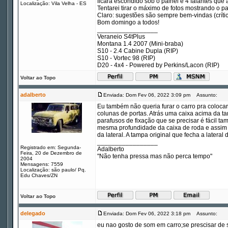
ficará escondido sob o painel e 4 falantes que
Localização: Vila Velha - ES
Tentarei tirar o máximo de fotos mostrando o p
Claro: sugestões são sempre bem-vindas (crít
Bom domingo a todos!
_________________
Veraneio S4tPlus
Montana 1.4 2007 (Mini-braba)
S10 - 2.4 Cabine Dupla (RIP)
S10 - Vortec 98 (RIP)
D20 - 4x4 - Powered by Perkins/Lacon (RIP)
Voltar ao Topo
adalberto
Enviada: Dom Fev 06, 2022 3:09 pm
Assunto:
Eu também não queria furar o carro pra colocar 
colunas de portas. Atrás uma caixa acima da ta
parafusos de fixação que se precisar é fácil t
mesma profundidade da caixa de roda e assim nã
da lateral. A tampa original que fecha a latera
_________________
Registrado em: Segunda-
Adalberto
Feira, 20 de Dezembro de
"Não tenha pressa mas não perca tempo"
2004
Mensagens: 7559
Localização: são paulo/ Pq.
Edu Chaves/ZN
Voltar ao Topo
delegado
Enviada: Dom Fev 06, 2022 3:18 pm
Assunto:
eu nao gosto de som em carro;se prescisar d