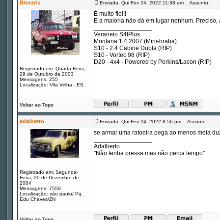
Brucutu
Enviada: Qui Fev 24, 2022 11:38 am
Assunto:
É muito fio!!!
E a maioria não dá em lugar nenhum. Preciso, a
_________________
Veraneio S4tPlus
Montana 1.4 2007 (Mini-braba)
S10 - 2.4 Cabine Dupla (RIP)
S10 - Vortec 98 (RIP)
D20 - 4x4 - Powered by Perkins/Lacon (RIP)
Registrado em: Quarta-Feira,
29 de Outubro de 2003
Mensagens: 255
Localização: Vila Velha - ES
Voltar ao Topo
adalberto
Enviada: Qui Fev 24, 2022 8:56 pm
Assunto:
se armar uma ratoeira pega ao menos meia duz
_________________
Adalberto
"Não tenha pressa mas não perca tempo"
Registrado em: Segunda-
Feira, 20 de Dezembro de
2004
Mensagens: 7559
Localização: são paulo/ Pq.
Edu Chaves/ZN
Voltar ao Topo