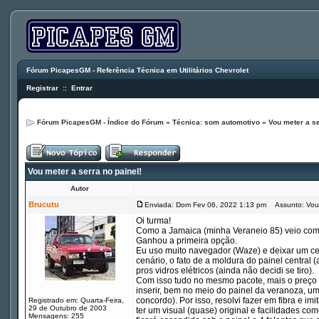
Fórum PicapesGM - Referência Técnica em Utilitários Chevrolet
Registrar
::
Entrar
Fórum PicapesGM - Índice do Fórum
»
Técnica: som automotivo
»
Vou meter a se
Vou meter a serra no painel!
Autor
Brucutu
Enviada: Dom Fev 06, 2022 1:13 pm
Assunto: Vou m
Oi turma!
Como a Jamaica (minha Veraneio 85) veio com um
Ganhou a primeira opção.
Eu uso muito navegador (Waze) e deixar um cel
cenário, o fato de a moldura do painel central
pros vidros elétricos (ainda não decidi se tiro).
Com isso tudo no mesmo pacote, mais o preço d
inserir, bem no meio do painel da veranoza, um
concordo). Por isso, resolvi fazer em fibra e i
Registrado em: Quarta-Feira,
29 de Outubro de 2003
ter um visual (quase) original e facilidades c
Mensagens: 255