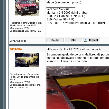
idade (até que tem pouco).
_________________
Veraneio S4tPlus
Montana 1.4 2007 (Mini-braba)
S10 - 2.4 Cabine Dupla (RIP)
S10 - Vortec 98 (RIP)
D20 - 4x4 - Powered by Perkins/Lacon (RIP)
Registrado em: Quarta-Feira,
29 de Outubro de 2003
Mensagens: 255
Localização: Vila Velha - ES
Voltar ao Topo
adalberto
Enviada: Ter Fev 08, 2022 7:47 pm
Assunto:
Eu tambem gosto de porta mala livre, até porq
patroa só não levava o banheiro porque era gr
ficando no limite da cx de roda.
Registrado em: Segunda-
Feira, 20 de Dezembro de
2004
Mensagens: 7559
Localização: são paulo/ Pq.
Edu Chaves/ZN