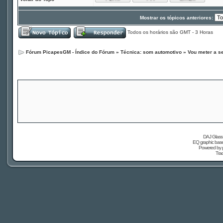
Mostrar os tópicos anteriores:
Todos os horários são GMT - 3 Horas
Fórum PicapesGM - Índice do Fórum
»
Técnica: som automotivo
»
Vou meter a se
DAJ Glass 
EQ graphic based
Powered by
Tra