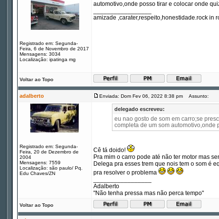
automotivo,onde posso tirar e colocar onde quiz
_________________
amizade ,carater,respeito,honestidade.rock in ro
Registrado em: Segunda-
Feira, 6 de Novembro de 2017
Mensagens: 3034
Localização: ipatinga mg
Voltar ao Topo
adalberto
Enviada: Dom Fev 06, 2022 8:38 pm
Assunto:
delegado escreveu:
eu nao gosto de som em carro;se pres
completa de um som automotivo,onde pos
Registrado em: Segunda-
Cê tá doido!
Feira, 20 de Dezembro de
Pra mim o carro pode até não ter motor mas se
2004
Mensagens: 7559
Delega pra esses trem que nois tem o som é e
Localização: são paulo/ Pq.
pra resolver o problema
Edu Chaves/ZN
_________________
Adalberto
"Não tenha pressa mas não perca tempo"
Voltar ao Topo