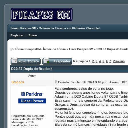
Fórum PicapesGM - Referência Técnica em Utilitários Chevrolet
Registrar
::
Entrar
Fórum PicapesGM - Índice do Fórum
»
Frota PicapesGM
»
D20 87 Dupla do Brad
Ir à página
1
,
2
,
3
,
4
,
5
,
6
,
7
Próximo
D20 87 Dupla do Bradock
Autor
Bradock
Enviada: Sex Jan 19, 2024 3:18 pm
Assunto: D20 
Fala senhores, estou de volta no jogo.
Depois de alguns anos longe voltei para o time
Adquiri uma D20 Cabine Dupla 87 Q20B Turbi
Essa caminhonete comprei da Prefeitura de Dia
Graças a Deus, apesar da compra nas escuras, 
suspensão).
Motor foi feito por completo (motor, bomba e bic
Registrado em: Segunda-
Pontos positivos, além da mecânica é estar com 
Feira, 7 de Mai de 2012
judiada mas a intenção é ir levantando ela aos
Mensagens: 816
Ela está com 6 bancos individuais (3 na frente 
Localização: Lavras