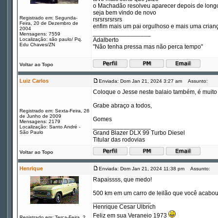
o Machadão resolveu aparecer depois de longo
seja bem vindo de novo
Registrado em: Segunda-
rsrsrsrsrsrs
Feira, 20 de Dezembro de
enfim mais um pai orgulhoso e mais uma crianç
2004
_________________
Mensagens: 7559
Localização: são paulo/ Pq.
Adalberto
Edu Chaves/ZN
"Não tenha pressa mas não perca tempo"
Voltar ao Topo
Luiz Carlos
Enviada: Dom Jan 21, 2024 3:27 am
Assunto:
Coloque o Jesse neste balaio também, é muito
Grabe abraço a todos,
Registrado em: Sexta-Feira, 26
de Junho de 2009
Gomes
Mensagens: 2179
_________________
Localização: Santo André -
São Paulo
Grand Blazer DLX 99 Turbo Diesel
Titular das rodovias
Voltar ao Topo
Henrique
Enviada: Dom Jan 21, 2024 11:38 pm
Assunto:
Rapaissss, que medo!
500 km em um carro de leilão que você acabo
_________________
Henrique Cesar Ulbrich
Feliz em sua Veraneio 1973
Registrado em: Terça-Feira, 2