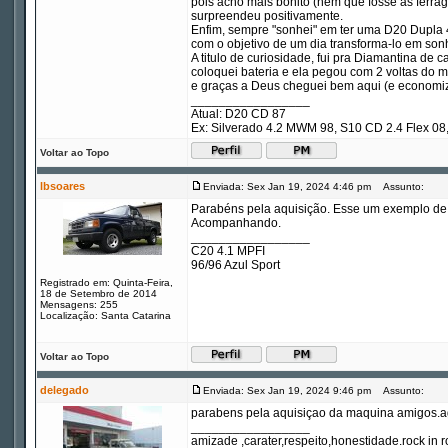
pois acho mais bonito (nem que fosse as ferra
surpreendeu positivamente.
Enfim, sempre "sonhei" em ter uma D20 Dupla
com o objetivo de um dia transforma-lo em son
A titulo de curiosidade, fui pra Diamantina d
coloquei bateria e ela pegou com 2 voltas do m
e graças a Deus cheguei bem aqui (e economiz
_________________
Atual: D20 CD 87
Ex: Silverado 4.2 MWM 98, S10 CD 2.4 Flex 
Voltar ao Topo
lbsoares
Enviada: Sex Jan 19, 2024 4:46 pm
Assunto:
Parabéns pela aquisição. Esse um exemplo de c
Acompanhando.
_________________
C20 4.1 MPFI
96/96 Azul Sport
Registrado em: Quinta-Feira,
18 de Setembro de 2014
Mensagens: 255
Localização: Santa Catarina
Voltar ao Topo
delegado
Enviada: Sex Jan 19, 2024 9:46 pm
Assunto:
parabens pela aquisiçao da maquina amigos.ago
_________________
amizade ,carater,respeito,honestidade.rock in ro