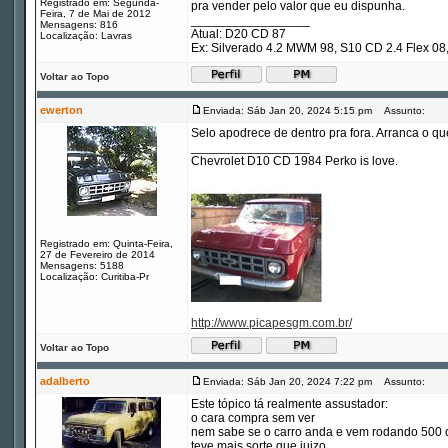
Registrado em: Segunda-
pra vender pelo valor que eu dispunha.
Feira, 7 de Mai de 2012
_________________
Mensagens: 816
Atual: D20 CD 87
Localização: Lavras
Ex: Silverado 4.2 MWM 98, S10 CD 2.4 Flex 
Voltar ao Topo
ewerton
Enviada: Sáb Jan 20, 2024 5:15 pm
Assunto:
Selo apodrece de dentro pra fora. Arranca o que
_________________
Chevrolet D10 CD 1984 Perko is love.
Registrado em: Quinta-Feira,
27 de Fevereiro de 2014
Mensagens: 5188
Localização: Curitiba-Pr
http://www.picapesgm.com.br/
Voltar ao Topo
adalberto
Enviada: Sáb Jan 20, 2024 7:22 pm
Assunto:
Este tópico tá realmente assustador:
o cara compra sem ver
nem sabe se o carro anda e vem rodando 500
teve mais sorte que juizo