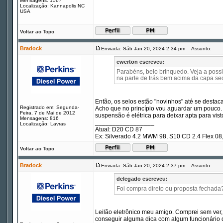
Mensagens: 1567
Localização: Kannapolis NC
USA
Voltar ao Topo
Bradock
Enviada: Sáb Jan 20, 2024 2:34 pm
Assunto:
ewerton escreveu:
Parabéns, belo brinquedo. Veja a possi
na parte de trás bem acima da capa sec
Então, os selos estão "novinhos" até se destac
Registrado em: Segunda-
Acho que no princípio vou aguardar um pouco. 
Feira, 7 de Mai de 2012
suspensão é elétrica para deixar apta para visto
Mensagens: 816
_________________
Localização: Lavras
Atual: D20 CD 87
Ex: Silverado 4.2 MWM 98, S10 CD 2.4 Flex 
Voltar ao Topo
Bradock
Enviada: Sáb Jan 20, 2024 2:37 pm
Assunto:
delegado escreveu:
Foi compra direto ou proposta fechada
Leilão eletrônico meu amigo. Comprei sem ver, 
conseguir alguma dica com algum funcionário 