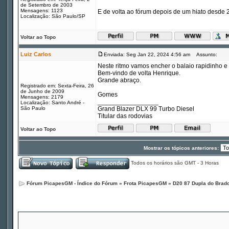
de Setembro de 2003
Mensagens: 1123
E de volta ao fórum depois de um hiato desde 
Localização: São Paulo/SP
Voltar ao Topo
Luiz Carlos
Enviada: Seg Jan 22, 2024 4:56 am
Assunto:
Neste ritmo vamos encher o balaio rapidinho 
Bem-vindo de volta Henrique.
Grande abraço.
Registrado em: Sexta-Feira, 26
de Junho de 2009
Gomes
Mensagens: 2179
_________________
Localização: Santo André -
São Paulo
Grand Blazer DLX 99 Turbo Diesel
Titular das rodovias
Voltar ao Topo
Mostrar os tópicos anteriores:
Todos os horários são GMT - 3 Horas
Fórum PicapesGM - Índice do Fórum
»
Frota PicapesGM
»
D20 87 Dupla do Brad