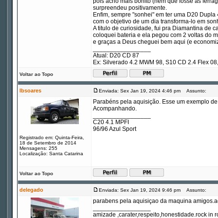
pois acho mais bonito (nem que fosse as ferra
surpreendeu positivamente.
Enfim, sempre "sonhei" em ter uma D20 Dupla
com o objetivo de um dia transforma-lo em son
A titulo de curiosidade, fui pra Diamantina d
coloquei bateria e ela pegou com 2 voltas do m
e graças a Deus cheguei bem aqui (e economiz
_________________
Atual: D20 CD 87
Ex: Silverado 4.2 MWM 98, S10 CD 2.4 Flex 
Voltar ao Topo
lbsoares
Enviada: Sex Jan 19, 2024 4:46 pm
Assunto:
Parabéns pela aquisição. Esse um exemplo de c
Acompanhando.
_________________
C20 4.1 MPFI
96/96 Azul Sport
Registrado em: Quinta-Feira,
18 de Setembro de 2014
Mensagens: 255
Localização: Santa Catarina
Voltar ao Topo
delegado
Enviada: Sex Jan 19, 2024 9:46 pm
Assunto:
parabens pela aquisiçao da maquina amigos.ago
_________________
amizade ,carater,respeito,honestidade.rock in ro