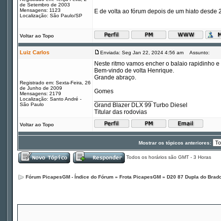
de Setembro de 2003
Mensagens: 1123
E de volta ao fórum depois de um hiato desde 
Localização: São Paulo/SP
Voltar ao Topo
Luiz Carlos
Enviada: Seg Jan 22, 2024 4:56 am
Assunto:
Neste ritmo vamos encher o balaio rapidinho 
Bem-vindo de volta Henrique.
Grande abraço.
Registrado em: Sexta-Feira, 26
de Junho de 2009
Gomes
Mensagens: 2179
_________________
Localização: Santo André -
São Paulo
Grand Blazer DLX 99 Turbo Diesel
Titular das rodovias
Voltar ao Topo
Mostrar os tópicos anteriores:
Todos os horários são GMT - 3 Horas
Fórum PicapesGM - Índice do Fórum
»
Frota PicapesGM
»
D20 87 Dupla do Brad