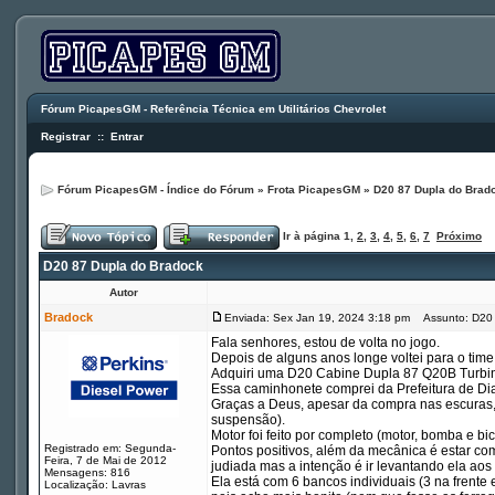
Fórum PicapesGM - Referência Técnica em Utilitários Chevrolet
Registrar
::
Entrar
Fórum PicapesGM - Índice do Fórum
»
Frota PicapesGM
»
D20 87 Dupla do Brad
Ir à página
1
,
2
,
3
,
4
,
5
,
6
,
7
Próximo
D20 87 Dupla do Bradock
Autor
Bradock
Enviada: Sex Jan 19, 2024 3:18 pm
Assunto: D20 
Fala senhores, estou de volta no jogo.
Depois de alguns anos longe voltei para o time
Adquiri uma D20 Cabine Dupla 87 Q20B Turbi
Essa caminhonete comprei da Prefeitura de Dia
Graças a Deus, apesar da compra nas escuras, 
suspensão).
Motor foi feito por completo (motor, bomba e bic
Registrado em: Segunda-
Pontos positivos, além da mecânica é estar com 
Feira, 7 de Mai de 2012
judiada mas a intenção é ir levantando ela aos
Mensagens: 816
Ela está com 6 bancos individuais (3 na frente 
Localização: Lavras