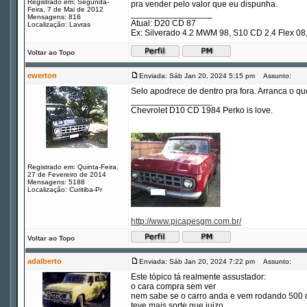
Registrado em: Segunda-
pra vender pelo valor que eu dispunha.
Feira, 7 de Mai de 2012
_________________
Mensagens: 816
Atual: D20 CD 87
Localização: Lavras
Ex: Silverado 4.2 MWM 98, S10 CD 2.4 Flex 
Voltar ao Topo
ewerton
Enviada: Sáb Jan 20, 2024 5:15 pm
Assunto:
Selo apodrece de dentro pra fora. Arranca o que
_________________
Chevrolet D10 CD 1984 Perko is love.
Registrado em: Quinta-Feira,
27 de Fevereiro de 2014
Mensagens: 5188
Localização: Curitiba-Pr
http://www.picapesgm.com.br/
Voltar ao Topo
adalberto
Enviada: Sáb Jan 20, 2024 7:22 pm
Assunto:
Este tópico tá realmente assustador:
o cara compra sem ver
nem sabe se o carro anda e vem rodando 500
teve mais sorte que juizo