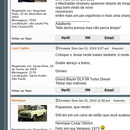
o Machadão resolveu aparecer depois de longo
seja bem vindo de novo
Registrado em: Segunda-
rsrsrsrsrsrs
Feira, 20 de Dezembro de
enfim mais um pai orgulhoso e mais uma crianç
2004
_________________
Mensagens: 7559
Localização: são paulo/ Pq.
Adalberto
Edu Chaves/ZN
"Não tenha pressa mas não perca tempo"
Voltar ao Topo
Luiz Carlos
Enviada: Dom Jan 21, 2024 3:27 am
Assunto:
Coloque o Jesse neste balaio também, é muito
Grabe abraço a todos,
Registrado em: Sexta-Feira, 26
de Junho de 2009
Gomes
Mensagens: 2179
_________________
Localização: Santo André -
São Paulo
Grand Blazer DLX 99 Turbo Diesel
Titular das rodovias
Voltar ao Topo
Henrique
Enviada: Dom Jan 21, 2024 11:38 pm
Assunto:
Rapaissss, que medo!
500 km em um carro de leilão que você acabo
_________________
Henrique Cesar Ulbrich
Feliz em sua Veraneio 1973
Registrado em: Terça-Feira, 2