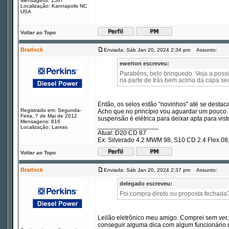
Mensagens: 1567
Localização: Kannapolis NC
USA
Voltar ao Topo
Bradock
Enviada: Sáb Jan 20, 2024 2:34 pm
Assunto:
ewerton escreveu:
Parabéns, belo brinquedo. Veja a possi
na parte de trás bem acima da capa sec
Então, os selos estão "novinhos" até se destac
Registrado em: Segunda-
Acho que no princípio vou aguardar um pouco. 
Feira, 7 de Mai de 2012
suspensão é elétrica para deixar apta para visto
Mensagens: 816
_________________
Localização: Lavras
Atual: D20 CD 87
Ex: Silverado 4.2 MWM 98, S10 CD 2.4 Flex 
Voltar ao Topo
Bradock
Enviada: Sáb Jan 20, 2024 2:37 pm
Assunto:
delegado escreveu:
Foi compra direto ou proposta fechada
Leilão eletrônico meu amigo. Comprei sem ver, 
conseguir alguma dica com algum funcionário 