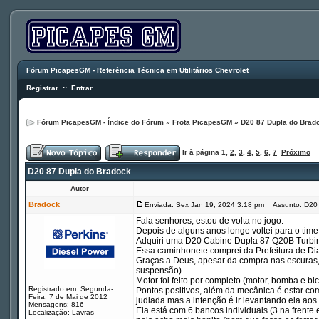
Fórum PicapesGM - Referência Técnica em Utilitários Chevrolet
Registrar
::
Entrar
Fórum PicapesGM - Índice do Fórum
»
Frota PicapesGM
»
D20 87 Dupla do Brad
Ir à página
1
,
2
,
3
,
4
,
5
,
6
,
7
Próximo
D20 87 Dupla do Bradock
Autor
Bradock
Enviada: Sex Jan 19, 2024 3:18 pm
Assunto: D20 
Fala senhores, estou de volta no jogo.
Depois de alguns anos longe voltei para o time
Adquiri uma D20 Cabine Dupla 87 Q20B Turbi
Essa caminhonete comprei da Prefeitura de Dia
Graças a Deus, apesar da compra nas escuras, 
suspensão).
Motor foi feito por completo (motor, bomba e bic
Registrado em: Segunda-
Pontos positivos, além da mecânica é estar com 
Feira, 7 de Mai de 2012
judiada mas a intenção é ir levantando ela aos
Mensagens: 816
Ela está com 6 bancos individuais (3 na frente 
Localização: Lavras