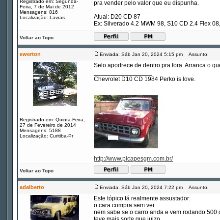
Registrado em: Segunda-
pra vender pelo valor que eu dispunha.
Feira, 7 de Mai de 2012
_________________
Mensagens: 816
Atual: D20 CD 87
Localização: Lavras
Ex: Silverado 4.2 MWM 98, S10 CD 2.4 Flex 
Voltar ao Topo
ewerton
Enviada: Sáb Jan 20, 2024 5:15 pm
Assunto:
Selo apodrece de dentro pra fora. Arranca o que
_________________
Chevrolet D10 CD 1984 Perko is love.
Registrado em: Quinta-Feira,
27 de Fevereiro de 2014
Mensagens: 5188
Localização: Curitiba-Pr
http://www.picapesgm.com.br/
Voltar ao Topo
adalberto
Enviada: Sáb Jan 20, 2024 7:22 pm
Assunto:
Este tópico tá realmente assustador:
o cara compra sem ver
nem sabe se o carro anda e vem rodando 500
teve mais sorte que juizo