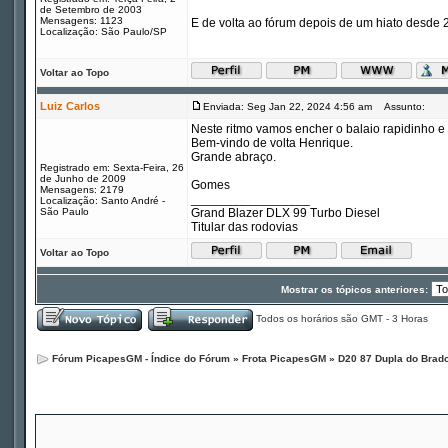
de Setembro de 2003
Mensagens: 1123
E de volta ao fórum depois de um hiato desde 
Localização: São Paulo/SP
Voltar ao Topo
Luiz Carlos
Enviada: Seg Jan 22, 2024 4:56 am
Assunto:
Neste ritmo vamos encher o balaio rapidinho 
Bem-vindo de volta Henrique.
Grande abraço.
Registrado em: Sexta-Feira, 26
de Junho de 2009
Gomes
Mensagens: 2179
_________________
Localização: Santo André -
São Paulo
Grand Blazer DLX 99 Turbo Diesel
Titular das rodovias
Voltar ao Topo
Mostrar os tópicos anteriores:
Todos os horários são GMT - 3 Horas
Fórum PicapesGM - Índice do Fórum
»
Frota PicapesGM
»
D20 87 Dupla do Brad