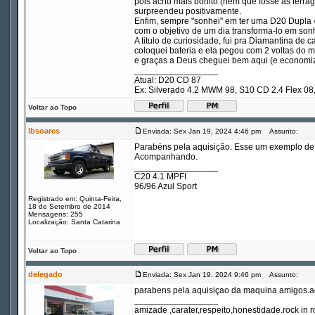
pois acho mais bonito (nem que fosse as ferra
surpreendeu positivamente.
Enfim, sempre "sonhei" em ter uma D20 Dupla
com o objetivo de um dia transforma-lo em son
A titulo de curiosidade, fui pra Diamantina d
coloquei bateria e ela pegou com 2 voltas do m
e graças a Deus cheguei bem aqui (e economiz
_________________
Atual: D20 CD 87
Ex: Silverado 4.2 MWM 98, S10 CD 2.4 Flex 
Voltar ao Topo
lbsoares
Enviada: Sex Jan 19, 2024 4:46 pm
Assunto:
Parabéns pela aquisição. Esse um exemplo de c
Acompanhando.
_________________
C20 4.1 MPFI
96/96 Azul Sport
Registrado em: Quinta-Feira,
18 de Setembro de 2014
Mensagens: 255
Localização: Santa Catarina
Voltar ao Topo
delegado
Enviada: Sex Jan 19, 2024 9:46 pm
Assunto:
parabens pela aquisiçao da maquina amigos.ago
_________________
amizade ,carater,respeito,honestidade.rock in ro