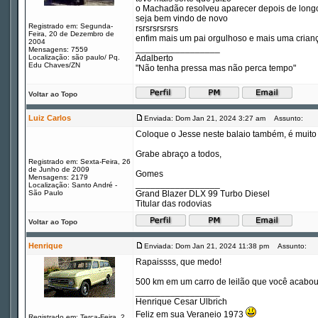
o Machadão resolveu aparecer depois de longo
seja bem vindo de novo
Registrado em: Segunda-
rsrsrsrsrsrs
Feira, 20 de Dezembro de
enfim mais um pai orgulhoso e mais uma crianç
2004
_________________
Mensagens: 7559
Localização: são paulo/ Pq.
Adalberto
Edu Chaves/ZN
"Não tenha pressa mas não perca tempo"
Voltar ao Topo
Luiz Carlos
Enviada: Dom Jan 21, 2024 3:27 am
Assunto:
Coloque o Jesse neste balaio também, é muito
Grabe abraço a todos,
Registrado em: Sexta-Feira, 26
de Junho de 2009
Gomes
Mensagens: 2179
_________________
Localização: Santo André -
São Paulo
Grand Blazer DLX 99 Turbo Diesel
Titular das rodovias
Voltar ao Topo
Henrique
Enviada: Dom Jan 21, 2024 11:38 pm
Assunto:
Rapaissss, que medo!
500 km em um carro de leilão que você acabo
_________________
Henrique Cesar Ulbrich
Feliz em sua Veraneio 1973
Registrado em: Terça-Feira, 2