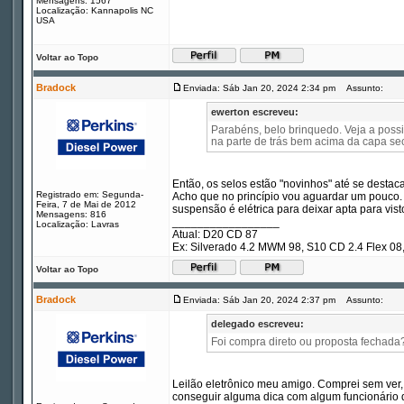
Mensagens: 1567
Localização: Kannapolis NC
USA
Voltar ao Topo
Bradock
Enviada: Sáb Jan 20, 2024 2:34 pm
Assunto:
ewerton escreveu:
Parabéns, belo brinquedo. Veja a possi
na parte de trás bem acima da capa sec
Então, os selos estão "novinhos" até se destac
Registrado em: Segunda-
Acho que no princípio vou aguardar um pouco. 
Feira, 7 de Mai de 2012
suspensão é elétrica para deixar apta para visto
Mensagens: 816
_________________
Localização: Lavras
Atual: D20 CD 87
Ex: Silverado 4.2 MWM 98, S10 CD 2.4 Flex 
Voltar ao Topo
Bradock
Enviada: Sáb Jan 20, 2024 2:37 pm
Assunto:
delegado escreveu:
Foi compra direto ou proposta fechada
Leilão eletrônico meu amigo. Comprei sem ver, 
conseguir alguma dica com algum funcionário 