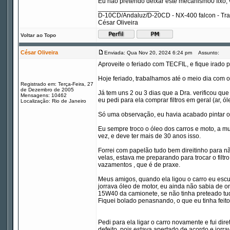
Eu não pretendo deixar este mecanismo0 fixo, v
_________________
D-10CD/Andaluz/D-20CD - NX-400 falcon - Tr
César Oliveira
Voltar ao Topo
César Oliveira
Enviada: Qua Nov 20, 2024 6:24 pm
Assunto:
Aproveite o feriado com TECFIL, e fique irado p
Hoje feriado, trabalhamos até o meio dia com o
Registrado em: Terça-Feira, 27
de Dezembro de 2005
Já tem uns 2 ou 3 dias que a Dra. verificou qu
Mensagens: 10462
eu pedi para ela comprar filtros em geral (ar, ó
Localização: Rio de Janeiro
Só uma observação, eu havia acabado pintar o
Eu sempre troco o óleo dos carros e moto, a m
vez, e deve ter mais de 30 anos isso.
Forrei com papelão tudo bem direitinho para não 
velas, estava me preparando para trocar o filtr
vazamentos , que é de praxe.
Meus amigos, quando ela ligou o carro eu escu
jorrava óleo de motor, eu ainda não sabia de o
15W40 da camionete, se não tinha preteado tu
Fiquei bolado penasnando, o que eu tinha feito 
Pedi para ela ligar o carro novamente e fui diret
defeito, pois estava apertado de acordo e jorra