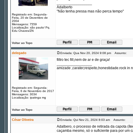
_________________
Adalberto
"Não tenha pressa mas não perca tempo"
Registrado em: Segunda-
Feira, 20 de Dezembro de
2004
Mensagens: 7559
Localização: são paulo/ Pq.
Edu Chaves/ZN
Voltar ao Topo
delegado
Enviada: Qua Nov 20, 2024 9:08 pm
Assunto:
filtro tec fill,nem de ar e de graça!
_________________
amizade ,carater,respeito,honestidade.rock in ro
Registrado em: Segunda-
Feira, 6 de Novembro de 2017
Mensagens: 3034
Localização: ipatinga mg
Voltar ao Topo
César Oliveira
Enviada: Qui Nov 21, 2024 8:03 am
Assunto:
Adalbero, o processo de retirada da capota (ít
caçamba mesmo, só o suficiente para por um c