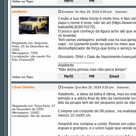
Voltar ao Topo
adalberto
Enviada: Ter Nov 19, 2024 6:59 pm
Assunto:
Cesão a sua ideia inicial é muito boa, é tipo v
(aqui o nome é esse, não sei ai) (https://www
trato/p/MLB28570270).
O pouco que conheço da figura acho até que vc
só levantar.
Tem varias vantagens: portatil usa na sua gar
Registrado em: Segunda-
capo , no içamento pode-se parar no meio que
Feira, 20 de Dezembro de
desmultiplicador de força que torna o serviço le
2004
Mensagens: 7559
Localização: são paulo/ Pq.
Glossário: DNA = Data de Nascimento Avança
Edu Chaves/ZN
_________________
Adalberto
"Não tenha pressa mas não perca tempo"
Voltar ao Topo
César Oliveira
Enviada: Qua Nov 20, 2024 5:53 pm
Assunto:
Adalberto., a ideia da talha é ótima, mas eu es
telhado e a altura final do teto da camionete i
teto da picape tem de ser pequeno pois se não 
Registrado em: Terça-Feira, 27
de Dezembro de 2005
Comprei um conjunto de 08 polias , na reali
Mensagens: 10462
menos 10 cmX5 cm.
Localização: Rio de Janeiro
Amanhã vou comprar a corda. Pensei em cabo d
espias e grampos, e o unico lugar que vende is