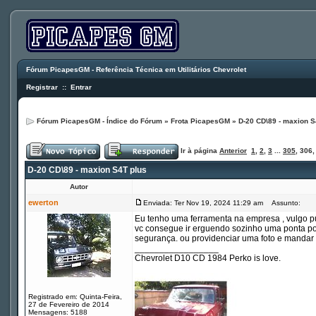
Fórum PicapesGM - Referência Técnica em Utilitários Chevrolet
Registrar
::
Entrar
Fórum PicapesGM - Índice do Fórum
»
Frota PicapesGM
»
D-20 CD\89 - maxion S
Ir à página
Anterior
1
,
2
,
3
...
305
,
306
D-20 CD\89 - maxion S4T plus
Autor
ewerton
Enviada: Ter Nov 19, 2024 11:29 am
Assunto:
Eu tenho uma ferramenta na empresa , vulgo pu
vc consegue ir erguendo sozinho uma ponta por
segurança. ou providenciar uma foto e mandar 
_________________
Chevrolet D10 CD 1984 Perko is love.
Registrado em: Quinta-Feira,
27 de Fevereiro de 2014
Mensagens: 5188