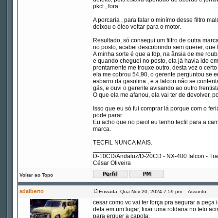
pkct , fora.
A porcaria , para falar o minímo desse filtro m
deixou o óleo voltar para o motor.
Resultado, só consegui um filtro de outra marc
no posto, acabei descobrindo sem querer, que ti
A minha sorte é que a fdp, na ânsia de me roubar
e quando cheguei no posto, ela já havia ido em 
prontamente me trouxe outro, desta vez o certo 
ela me cobrou 54,90, o gerente perguntou se eu
esbarro da gasolina , e a falcon não se conten
gás, e ouvi o gerente avisando ao outro frentist
O que ela me afanou, ela vai ter de devolver, po
Isso que eu só fui comprar lá porque com o fer
pode parar.
Eu acho que no paiol eu tenho tecfil para a ca
marca.
TECFIL NUNCA MAIS.
_________________
D-10CD/Andaluz/D-20CD - NX-400 falcon - Tr
César Oliveira
Voltar ao Topo
adalberto
Enviada: Qua Nov 20, 2024 7:59 pm
Assunto:
cesar como vc vai ter força pra segurar a peça
dela em um lugar, fixar uma roldana no teto a
para erguer a capota.