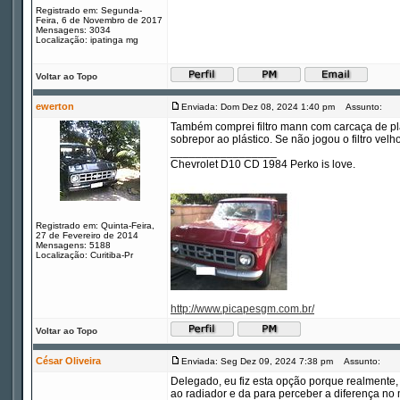
Registrado em: Segunda-
Feira, 6 de Novembro de 2017
Mensagens: 3034
Localização: ipatinga mg
Voltar ao Topo
ewerton
Enviada: Dom Dez 08, 2024 1:40 pm
Assunto:
Também comprei filtro mann com carcaça de plás
sobrepor ao plástico. Se não jogou o filtro velho
_________________
Chevrolet D10 CD 1984 Perko is love.
Registrado em: Quinta-Feira,
27 de Fevereiro de 2014
Mensagens: 5188
Localização: Curitiba-Pr
http://www.picapesgm.com.br/
Voltar ao Topo
César Oliveira
Enviada: Seg Dez 09, 2024 7:38 pm
Assunto:
Delegado, eu fiz esta opção porque realmente,
ao radiador e da para perceber a diferença no 