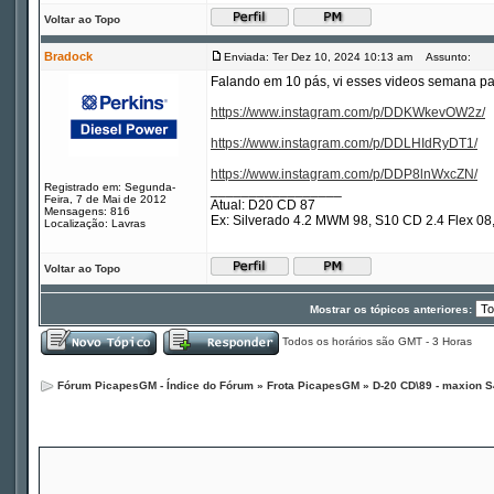
Voltar ao Topo
Bradock
Enviada: Ter Dez 10, 2024 10:13 am
Assunto:
Falando em 10 pás, vi esses videos semana pa
https://www.instagram.com/p/DDKWkevOW2z/
https://www.instagram.com/p/DDLHIdRyDT1/
https://www.instagram.com/p/DDP8lnWxcZN/
Registrado em: Segunda-
_________________
Feira, 7 de Mai de 2012
Atual: D20 CD 87
Mensagens: 816
Ex: Silverado 4.2 MWM 98, S10 CD 2.4 Flex 
Localização: Lavras
Voltar ao Topo
Mostrar os tópicos anteriores:
Todos os horários são GMT - 3 Horas
Fórum PicapesGM - Índice do Fórum
»
Frota PicapesGM
»
D-20 CD\89 - maxion S