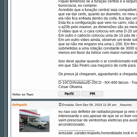
Fiquei temeroso se a furação central e a largu
burocracia, eu comprei.
Acredido que a furação central seja compatível
que vai dar certo, quanto ao diametro, no meu ca
ela não fica enfiada dentro da coifa, fica tipo 
Esta foi a configuração que veio no carro, não
o q20b pelo maxion, as dimensões são as mes
O vídeo que vi, o cara colocou em uma D-20 u
Em outro o caboclo colocou uma de 10 pás de
Em um outro vídeo ainda, observei um teste so
que se não me engano era uma L-200. Em fim o 
submetidas a uma rotação constante de 3000 r
menos em favor da hélice com maior numero d
Isso deve ajudar quando o ar condicionado esti
em que São Pedro usa maçarico de corte para 
Os pneus já chegaram, aguardando a chegada 
_________________
D-10CD/Andaluz/D-20CD - NX-400 falcon - Tr
César Oliveira
Voltar ao Topo
delegado
Enviada: Dom Dez 08, 2024 11:36 am
Assunto:
eu nao uso defletor de radiador,porque ja vei
interessante o uso,apesar de que se vc tiver c
vaim prescisar de ventoinhas eletricas pra auxi
arcondicionado.
_________________
amizade ,carater,respeito,honestidade.rock in ro