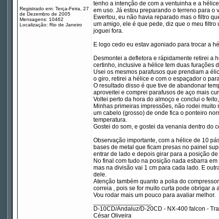
tenho a intenção de com a ventuinha e a hélic
Registrado em: Terça-Feira, 27
em uso. Já estou preparando o terreno para o 
de Dezembro de 2005
Ewertou, eu não havia reparado mas o filtro qu
Mensagens: 10462
um amigo, ele é que pede, diz que o meu filtr
Localização: Rio de Janeiro
joguei fora.
E logo cedo eu estav agoniado para trocar a héli
Desmontei a defletora e rápidamente retirei a h
certinho, inclusive a hélice tem duas furações d
Usei os mesmos parafusos que prendiam a élice
o giro, retirei a hélice e com o espaçador o par
O resultado disso é que tive de abandonar temp
aproveitei e comprei parafusos de aço mais cur
Voltei perto da hora do almoço e conclui o feito,
Minhas primeiras impressões, não rodei muit
um cabelo (grosso) de onde fica o ponteiro no
temperatura.
Gostei do som, e gostei da venania dentro do c
Observação importante, com a hélice de 10 pás 
bases de metal que ficam presas no painel sup
entrar de lado e depois girar para a posição d
No final com tudo na posição nada esbarra em 
mas na divisão vai 1 cm para cada lado. E outr
dele.
Atenção também quanto a polia do compressor d
correia , pois se for muito curta pode obrigar 
Vou rodar mais um pouco para avaliar melhor.
_________________
D-10CD/Andaluz/D-20CD - NX-400 falcon - Tr
César Oliveira