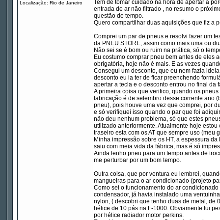
Tem de tomar cuidado na hora de apertar a po
Localização: Rio de Janeiro
entrada de ar não filtrado , no resumo o próxi
questão de tempo.
Quero compartilhar duas aquisições que fiz a 
Comprei um par de pneus e resolvi fazer um 
da PNEU STORE, assim como mais uma ou duas
Não sei se é bom ou ruim na prática, só o tempo
Eu costumo comprar pneu bem antes de eles aca
obrigatória, hoje não é mais. E as vezes quand
Consegui um desconto, que eu nem fazia ideia 
desconto eu ia ter de ficar preenchendo formulá
apertar a tecla e o desconto entrou no final da 
A primeira coisa que verifico, quando os pneu
fabricação é de setembro desse corrente ano (be
pneu), pois houve uma vez que comprei, por d
e só verifiquei isso quando o par que foi adiq
não deu nenhum problema, só que estes pneu
utilizado anteriormente. Atualmente hoje estou
traseiro esta com os AT que sempre uso (meu go
Minha impressão sobre os HT, a espessura da
saiu com meia vida da fábrica, mas é só impre
Ainda tenho pneu para um tempo antes de troca
me perturbar por um bom tempo.
Outra coisa, que por ventura eu lembrei, quan
mangueiras para o ar condicionado (projeto par
Como sei o funcionamento do ar condicionado da
condensador, já havia instalado uma ventuinha 
nylon, ( descobri que tenho duas de metal, de 
hélice de 10 pás na F-1000. Obviamente fui pes
por hélice radiador motor perkins.