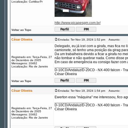
Localização: Curitiba-Pr
http://www.picapesgm.com.br/
Voltar ao Topo
César Oliveira
Enviada: Ter Nov 19, 2024 1:52 pm
Assunto:
Delegado, eu já icei com a girafa, mas fica no l
camionete, só tenho uma posição da girag para
Da um trabalheira devido a ficar a girafa no 
Registrado em: Terça-Feira, 27
não tombar e não quebrar nada. Como disse pr
de Dezembro de 2005
Em caso de emergência eu consigo fazer com a
Mensagens: 10462
_________________
Localização: Rio de Janeiro
D-10CD/Andaluz/D-20CD - NX-400 falcon - Tr
César Oliveira
Voltar ao Topo
César Oliveira
Enviada: Ter Nov 19, 2024 1:54 pm
Assunto:
Ewerton essa "máquina" me interessou, fico agr
_________________
D-10CD/Andaluz/D-20CD - NX-400 falcon - Tr
Registrado em: Terça-Feira, 27
César Oliveira
de Dezembro de 2005
Mensagens: 10462
Localização: Rio de Janeiro