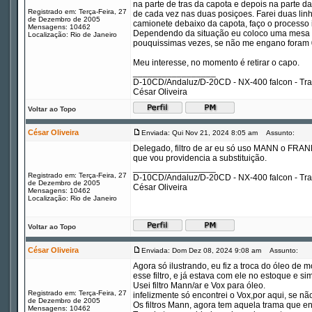
na parte de tras da capota e depois na parte d
Registrado em: Terça-Feira, 27
de cada vez nas duas posiçoes. Farei duas linh
de Dezembro de 2005
camionete debaixo da capota, faço o processo 
Mensagens: 10462
Dependendo da situação eu coloco uma mesa e
Localização: Rio de Janeiro
pouquissimas vezes, se não me engano foram 02
Meu interesse, no momento é retirar o capo.
_________________
D-10CD/Andaluz/D-20CD - NX-400 falcon - Tr
César Oliveira
Voltar ao Topo
César Oliveira
Enviada: Qui Nov 21, 2024 8:05 am
Assunto:
Delegado, filtro de ar eu só uso MANN o FRANN
que vou providencia a substituição.
_________________
Registrado em: Terça-Feira, 27
D-10CD/Andaluz/D-20CD - NX-400 falcon - Tr
de Dezembro de 2005
César Oliveira
Mensagens: 10462
Localização: Rio de Janeiro
Voltar ao Topo
César Oliveira
Enviada: Dom Dez 08, 2024 9:08 am
Assunto:
Agora só ilustrando, eu fiz a troca do óleo de mo
esse filtro, e já estava com ele no estoque e 
Usei filtro Mann/ar e Vox para óleo.
Registrado em: Terça-Feira, 27
infelizmente só encontrei o Vox,por aqui, se não
de Dezembro de 2005
Os filtros Mann, agora tem aquela trama que env
Mensagens: 10462