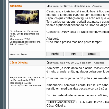
adalberto
Enviada: Ter Nov 19, 2024 6:59 pm
Assunto:
Cesão a sua ideia inicial é muito boa, é tipo v
manual-1-tonelada-1000-kg-com-corrente-5-me
O pouco que conheço da figura acho até que vc 
Tem varias vantagens: portatil usa na sua ga
volta e a principal pensando no DNA do vulgo m
Registrado em: Segunda-
Glossário: DNA = Data de Nascimento Avança
Feira, 20 de Dezembro de
_________________
2004
Adalberto
Mensagens: 7559
Localização: são paulo/ Pq.
"Não tenha pressa mas não perca tempo"
Edu Chaves/ZN
Voltar ao Topo
César Oliveira
Enviada: Qua Nov 20, 2024 5:53 pm
Assunto:
Adalberto., a ideia da talha é ótima, mas eu es
é muito grande, então qualquer coisa que fique
Registrado em: Terça-Feira, 27
Comprei um conjunto de 08 polias , na reali
de Dezembro de 2005
Mensagens: 10463
Amanhã vou comprar a corda. Pensei em cabo d
Localização: Rio de Janeiro
restrito em medidas das peças. A corda é só am
Eu não pretendo deixar este mecanismo0 fixo, v
_________________
D-10CD/Andaluz/D-20CD - NX-400 falcon - Tr
César Oliveira