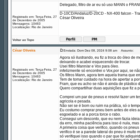
Delegado, filtro de ar eu só uso MANN o FRANN,
_________________
D-10CD/Andaluz/D-20CD - NX-400 falcon - Tr
Registrado em: Terça-Feira, 27
César Oliveira
de Dezembro de 2005
Mensagens: 10463
Localização: Rio de Janeiro
Voltar ao Topo
César Oliveira
Enviada: Dom Dez 08, 2024 9:08 am
Assunto:
Agora só ilustrando, eu fiz a troca do óleo de mo
deixando e acabei esquecendo de trocar.
Usei filtro Mann/ar e Vox para óleo.
Registrado em: Terça-Feira, 27
infelizmente só encontrei o Vox,por aqui, se não
de Dezembro de 2005
Os filtros Mann, agora tem aquela trama que env
Mensagens: 10463
Tem de tomar cuidado na hora de apertar a por
Localização: Rio de Janeiro
Fram, que eu acho se não é ainda de plástico
Quero compartilhar duas aquisições que fiz a 
Comprei um par de pneus e resolvi fazer um 
agricola e pesada.
Não sei se é bom ou ruim na prática, só o tempo
Eu costumo comprar pneu bem antes de eles aca
esgoelado e ai a porca torce o rabo.
Consegui um desconto, que eu nem fazia ideia q
da erro, minha paciência para isso é nula, mas 
A primeira coisa que verifico, quando os pneus
verifico é se a parede lateral do pneu é muito
só verifiquei isso quando o par que foi adiqu