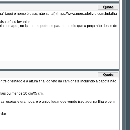
ha" (aqui o nome é esse, não sei ai) (https://www.mercadolivre.com.br/talha-
sa e é só levantar.
ota ou capo , no içamento pode-se parar no meio que a peça não desce de
tre o telhado e a altura final do teto da camionete incluindo a capota não
 mais ou menos 10 cmX5 cm.
, espias e grampos, e o unico lugar que vende isso aqui na Ilha é bem
rdar.