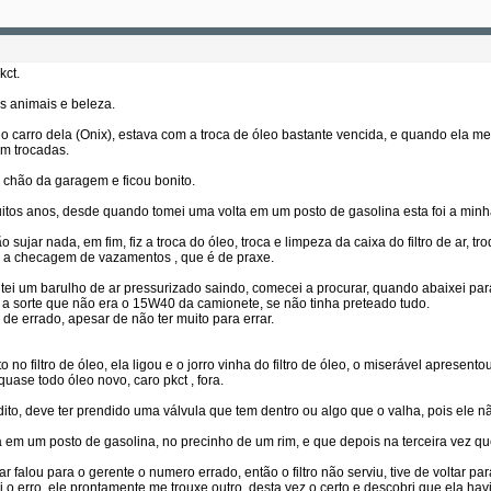
kct.
s animais e beleza.
 o carro dela (Onix), estava com a troca de óleo bastante vencida, e quando ela me 
am trocadas.
 chão da garagem e ficou bonito.
itos anos, desde quando tomei uma volta em um posto de gasolina esta foi a minha
sujar nada, em fim, fiz a troca do óleo, troca e limpeza da caixa do filtro de ar, tr
zer a checagem de vazamentos , que é de praxe.
ei um barulho de ar pressurizado saindo, comecei a procurar, quando abaixei para
, a sorte que não era o 15W40 da camionete, se não tinha preteado tudo.
de errado, apesar de não ter muito para errar.
to no filtro de óleo, ela ligou e o jorro vinha do filtro de óleo, o miserável aprese
quase todo óleo novo, caro pkct , fora.
ldito, deve ter prendido uma válvula que tem dentro ou algo que o valha, pois ele n
a em um posto de gasolina, no precinho de um rim, e que depois na terceira vez q
r falou para o gerente o numero errado, então o filtro não serviu, tive de voltar pa
i o erro, ele prontamente me trouxe outro, desta vez o certo e descobri que ela havi