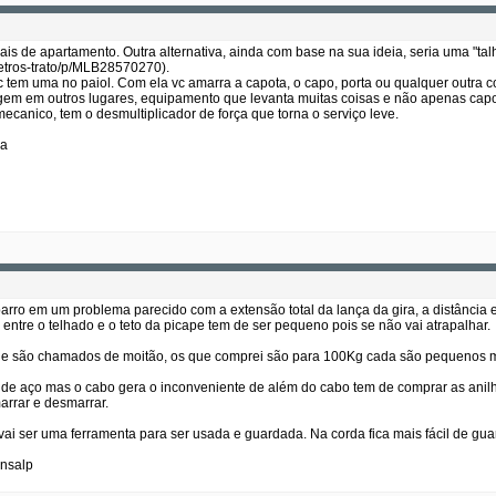
arais de apartamento. Outra alternativa, ainda com base na sua ideia, seria uma "tal
tros-trato/p/MLB28570270).
tem uma no paiol. Com ela vc amarra a capota, o capo, porta ou qualquer outra coi
ragem em outros lugares, equipamento que levanta muitas coisas e não apenas cap
ecanico, tem o desmultiplicador de força que torna o serviço leve.
da
barro em um problema parecido com a extensão total da lança da gira, a distância en
 entre o telhado e o teto da picape tem de ser pequeno pois se não vai atrapalhar.
dade são chamados de moitão, os que comprei são para 100Kg cada são pequenos
e aço mas o cabo gera o inconveniente de além do cabo tem de comprar as anilhas
arrar e desmarrar.
ai ser uma ferramenta para ser usada e guardada. Na corda fica mais fácil de gua
ansalp