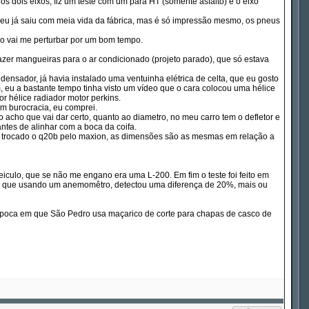
dois eixos, fiz um teste com um para HT (somente asfalto) e o eixo
u já saiu com meia vida da fábrica, mas é só impressão mesmo, os pneus
ão vai me perturbar por um bom tempo.
azer mangueiras para o ar condicionado (projeto parado), que só estava
densador, já havia instalado uma ventuinha elétrica de celta, que eu gosto
m, eu a bastante tempo tinha visto um vídeo que o cara colocou uma hélice
r hélice radiador motor perkins.
em burocracia, eu comprei.
o acho que vai dar certo, quanto ao diametro, no meu carro tem o defletor e
 antes de alinhar com a boca da coifa.
ndo trocado o q20b pelo maxion, as dimensões são as mesmas em relação a
iculo, que se não me engano era uma L-200. Em fim o teste foi feito em
foi que usando um anemomêtro, detectou uma diferença de 20%, mais ou
a época em que São Pedro usa maçarico de corte para chapas de casco de