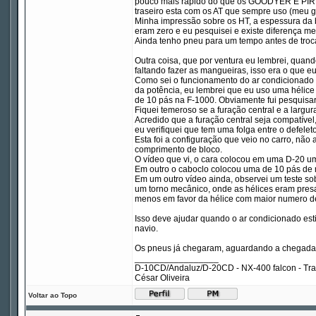
pouco mais rápido do que os GOODYER E PIRELL
traseiro esta com os AT que sempre uso (meu go
Minha impressão sobre os HT, a espessura da 
eram zero e eu pesquisei e existe diferença m
Ainda tenho pneu para um tempo antes de troc
Outra coisa, que por ventura eu lembrei, quan
faltando fazer as mangueiras, isso era o que e
Como sei o funcionamento do ar condicionado da
da potência, eu lembrei que eu uso uma hélice 
de 10 pás na F-1000. Obviamente fui pesquisar 
Fiquei temeroso se a furação central e a largu
Acredido que a furação central seja compatível
eu verifiquei que tem uma folga entre o defeleto
Esta foi a configuração que veio no carro, nã
comprimento de bloco.
O vídeo que vi, o cara colocou em uma D-20 u
Em outro o caboclo colocou uma de 10 pás de
Em um outro vídeo ainda, observei um teste so
um torno mecânico, onde as hélices eram pres
menos em favor da hélice com maior numero d
Isso deve ajudar quando o ar condicionado est
navio.
Os pneus já chegaram, aguardando a chegada 
_________________
D-10CD/Andaluz/D-20CD - NX-400 falcon - Tr
César Oliveira
Voltar ao Topo