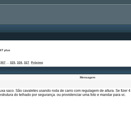
4T plus
,
307
...
325
,
326
,
327
Próximo
Mensagem
xa saco. São cavaletes usando roda de carro com regulagem de altura. Se fizer 4 
strutura do telhado por segurança. ou providenciar uma foto e mandar para vc.