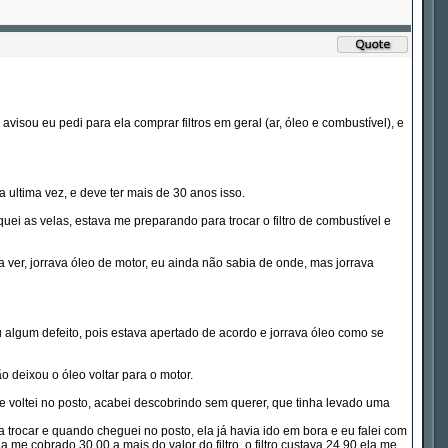
avisou eu pedi para ela comprar filtros em geral (ar, óleo e combustível), e
 ultima vez, e deve ter mais de 30 anos isso.
oquei as velas, estava me preparando para trocar o filtro de combustível e
 ver, jorrava óleo de motor, eu ainda não sabia de onde, mas jorrava
ntou algum defeito, pois estava apertado de acordo e jorrava óleo como se
ão deixou o óleo voltar para o motor.
ue voltei no posto, acabei descobrindo sem querer, que tinha levado uma
ra trocar e quando cheguei no posto, ela já havia ido em bora e eu falei com
a me cobrado 30,00 a mais do valor do filtro, o filtro custava 24,90 ela me