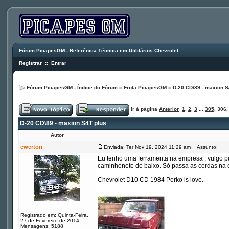
Fórum PicapesGM - Referência Técnica em Utilitários Chevrolet
Registrar
::
Entrar
Fórum PicapesGM - Índice do Fórum
»
Frota PicapesGM
»
D-20 CD\89 - maxion S
Ir à página
Anterior
1
,
2
,
3
...
305
,
306
D-20 CD\89 - maxion S4T plus
Autor
ewerton
Enviada: Ter Nov 19, 2024 11:29 am
Assunto:
Eu tenho uma ferramenta na empresa , vulgo pu
caminhonete de baixo. Só passa as cordas na e
_________________
Chevrolet D10 CD 1984 Perko is love.
Registrado em: Quinta-Feira,
27 de Fevereiro de 2014
Mensagens: 5188