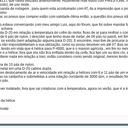
I, que havia utilizado anteriormente. Atualmente hoje estou com FIRESTONE, nos 
sto), de uso misto.
banda de rodagem , para quem esta acostumado com AT, da a impressão que o pne
esmo.
ar, os pneus que comprei estão com validade ótima então, a questão dos pneus n
do estava conversando com meu amigo Luiz, aqui do fórum, que foi sobre mandar f
u achava.
 D-20 em relação a temperatura do cofre do motor, fluxo de ar para resfriar o con
de 6 pás de nylon, ( descobri que tenho duas de metal, de 06 pás no paiol), em fi
se existia (sem adaptação alguma para D-20). E encontrei, mas tive de procurar po
ra não impossibilitariam a sua utilização, como eu posso devolver em até 07 dias s
, tendo em vista que é hélice para P-4000, que é o maxion agricola , em fim no mei
r e a hélice, fora que ela não fica enfiada dentro da coifa, fica tipo um ou dois cm,
o alterei nada em relação a isso, então considero como sendo original, mesmo te
ma de 10 pás de nylon.
 metal em uma D-20 cabine dupla.
bre deslocamento de ar e velocidade em relação a hélices com 8 e 11 pás de um ve
as na castanha e submetidas a uma rotação constante de 3000 rpm, o resultado 
e pás.
iver instalado, fora que vai colaborar com a temperatura, agora no verão, que é 
da hélice.
ansalp