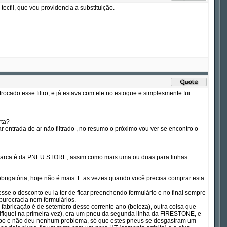
cfil, que vou providencia a substituição.
r trocado esse filtro, e já estava com ele no estoque e simplesmente fui
rta?
entrada de ar não filtrado , no resumo o próximo vou ver se encontro o
 marca é da PNEU STORE, assim como mais uma ou duas para linhas
obrigatória, hoje não é mais. E as vezes quando você precisa comprar esta
sse o desconto eu ia ter de ficar preenchendo formulário e no final sempre
 burocracia nem formulários.
 fabricação é de setembro desse corrente ano (beleza), outra coisa que
erifiquei na primeira vez), era um pneu da segunda linha da FIRESTONE, e
 tempo e não deu nenhum problema, só que estes pneus se desgastram um