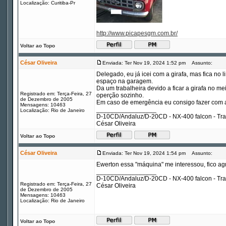
Localização: Curitiba-Pr
http://www.picapesgm.com.br/
Voltar ao Topo
César Oliveira
Enviada: Ter Nov 19, 2024 1:52 pm
Assunto:
Delegado, eu já icei com a girafa, mas fica no 
espaço na garagem.
Da um trabalheira devido a ficar a girafa no 
Registrado em: Terça-Feira, 27
operção sozinho.
de Dezembro de 2005
Em caso de emergência eu consigo fazer com a
Mensagens: 10463
_________________
Localização: Rio de Janeiro
D-10CD/Andaluz/D-20CD - NX-400 falcon - Tr
César Oliveira
Voltar ao Topo
César Oliveira
Enviada: Ter Nov 19, 2024 1:54 pm
Assunto:
Ewerton essa "máquina" me interessou, fico agr
_________________
D-10CD/Andaluz/D-20CD - NX-400 falcon - Tr
Registrado em: Terça-Feira, 27
César Oliveira
de Dezembro de 2005
Mensagens: 10463
Localização: Rio de Janeiro
Voltar ao Topo