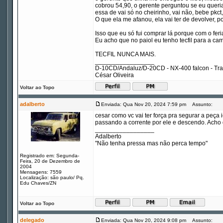
cobrou 54,90, o gerente perguntou se eu queria
essa de vai só no cheirinho, vai não, bebe pkct,
O que ela me afanou, ela vai ter de devolver, po
Isso que eu só fui comprar lá porque com o fer
Eu acho que no paiol eu tenho tecfil para a ca
TECFIL NUNCA MAIS.
_________________
D-10CD/Andaluz/D-20CD - NX-400 falcon - Tr
César Oliveira
Voltar ao Topo
adalberto
Enviada: Qua Nov 20, 2024 7:59 pm
Assunto:
cesar como vc vai ter força pra segurar a peça
passando a corrente por ele e descendo. Acho 
_________________
Adalberto
"Não tenha pressa mas não perca tempo"
Registrado em: Segunda-
Feira, 20 de Dezembro de
2004
Mensagens: 7559
Localização: são paulo/ Pq.
Edu Chaves/ZN
Voltar ao Topo
delegado
Enviada: Qua Nov 20, 2024 9:08 pm
Assunto: