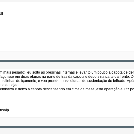
ll
tem mais pesado), eu solto as presilhas internas e levanto um pouco a capota de d
aço isso em duas etapas na parte de tras da capota e depois na parte da frente. D
as linhas de içamento, e vou prender nas colunas de sustentação do telhado. Após 
nto desejado.
mbaixo e deixo a capota descansando em cima da mesa, esta operação eu fiz pou
ansalp