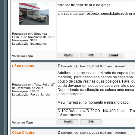
filtro tec fill,nem de ar e de graça!
_________________
amizade ,carater,respeito,honestidade.rock in ro
Registrado em: Segunda-
Feira, 6 de Novembro de 2017
Mensagens: 3037
Localização: ipatinga mg
Voltar ao Topo
César Oliveira
Enviada: Qui Nov 21, 2024 8:03 am
Assunto:
Adalbero, o processo de retirada da capota (í
madeira), para descolar a capota da caçamba. f
pouco de cada vez nas duas posiçoes. Farei du
Registrado em: Terça-Feira, 27
corda devagar um pouco de cada vez, até o po
de Dezembro de 2005
Dependendo da situação eu coloco uma mesa e
Mensagens: 10463
picape / capota.
Localização: Rio de Janeiro
Meu interesse, no momento é retirar o capo.
_________________
D-10CD/Andaluz/D-20CD - NX-400 falcon - Tr
César Oliveira
Voltar ao Topo
César Oliveira
Enviada: Qui Nov 21, 2024 8:05 am
Assunto: