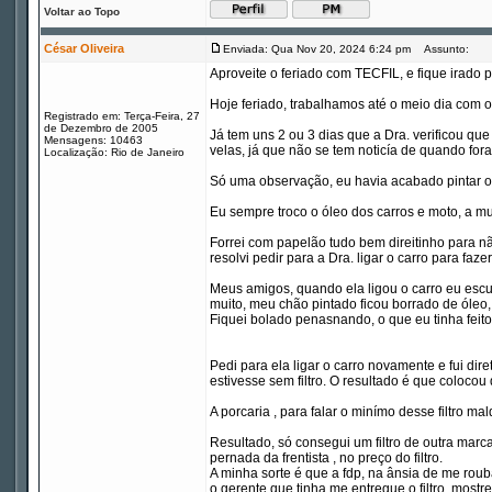
Voltar ao Topo
César Oliveira
Enviada: Qua Nov 20, 2024 6:24 pm
Assunto:
Aproveite o feriado com TECFIL, e fique irado p
Hoje feriado, trabalhamos até o meio dia com o
Registrado em: Terça-Feira, 27
de Dezembro de 2005
Já tem uns 2 ou 3 dias que a Dra. verificou que
Mensagens: 10463
velas, já que não se tem noticía de quando for
Localização: Rio de Janeiro
Só uma observação, eu havia acabado pintar o
Eu sempre troco o óleo dos carros e moto, a mu
Forrei com papelão tudo bem direitinho para não 
resolvi pedir para a Dra. ligar o carro para fa
Meus amigos, quando ela ligou o carro eu escut
muito, meu chão pintado ficou borrado de óleo
Fiquei bolado penasnando, o que eu tinha feito 
Pedi para ela ligar o carro novamente e fui dire
estivesse sem filtro. O resultado é que colocou 
A porcaria , para falar o minímo desse filtro ma
Resultado, só consegui um filtro de outra marc
pernada da frentista , no preço do filtro.
A minha sorte é que a fdp, na ânsia de me rouba
o gerente que tinha me entregue o filtro, mostre