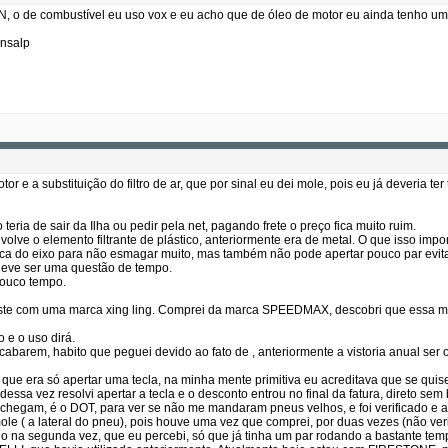
 o de combustível eu uso vox e eu acho que de óleo de motor eu ainda tenho um te
ansalp
tor e a substituição do filtro de ar, que por sinal eu dei mole, pois eu já deveria te
 teria de sair da Ilha ou pedir pela net, pagando frete o preço fica muito ruim.
olve o elemento filtrante de plástico, anteriormente era de metal. O que isso impo
ca do eixo para não esmagar muito, mas também não pode apertar pouco par evitar 
 deve ser uma questão de tempo.
pouco tempo.
teste com uma marca xing ling. Comprei da marca SPEEDMAX, descobri que essa
 e o uso dirá.
barem, habito que peguei devido ao fato de , anteriormente a vistoria anual ser 
ue era só apertar uma tecla, na minha mente primitiva eu acreditava que se quise
dessa vez resolvi apertar a tecla e o desconto entrou no final da fatura, direto sem
 chegam, é o DOT, para ver se não me mandaram pneus velhos, e foi verificado e a
 mole ( a lateral do pneu), pois houve uma vez que comprei, por duas vezes (não v
irido na segunda vez, que eu percebi, só que já tinha um par rodando a bastante