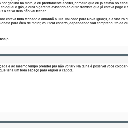
 por gsolina na moto, e eu prontamente aceitei, primeiro que eu já estava no esba
 coloquei o gás, e ouvi o gerente avisando ao outro frentista que já estava pago e q
is o caixa dela não vai fechar.
iado estava tudo fechado e amanhã a Dra. vai cedo para Nova Iguaçu, e a viatura d
mionete para óleo de motor, vou ficar esperto, dependendo vou comprar outro de ou
ansalp
 içada e ao mesmo tempo prender pra não voltar? Na talha é possivel voce colocar 
que teria um bom espaço para erguer a capota.