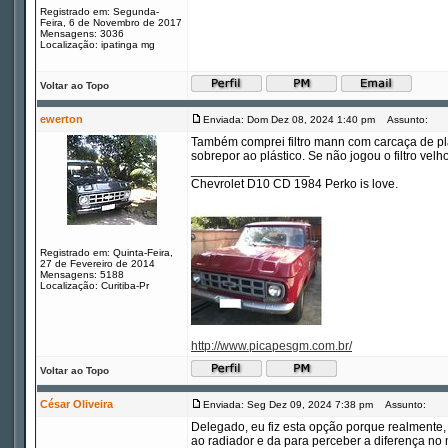
Registrado em: Segunda-
Feira, 6 de Novembro de 2017
Mensagens: 3036
Localização: ipatinga mg
Voltar ao Topo
ewerton
Enviada: Dom Dez 08, 2024 1:40 pm
Assunto:
Também comprei filtro mann com carcaça de plás
sobrepor ao plástico. Se não jogou o filtro velho
_________________
Chevrolet D10 CD 1984 Perko is love.
Registrado em: Quinta-Feira,
27 de Fevereiro de 2014
Mensagens: 5188
Localização: Curitiba-Pr
http://www.picapesgm.com.br/
Voltar ao Topo
César Oliveira
Enviada: Seg Dez 09, 2024 7:38 pm
Assunto:
Delegado, eu fiz esta opção porque realmente,
ao radiador e da para perceber a diferença no 