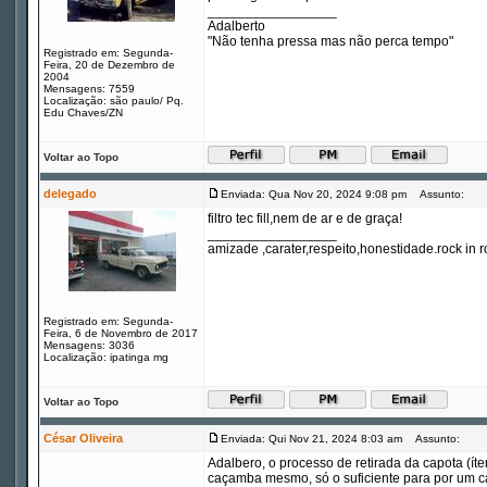
_________________
Adalberto
"Não tenha pressa mas não perca tempo"
Registrado em: Segunda-
Feira, 20 de Dezembro de
2004
Mensagens: 7559
Localização: são paulo/ Pq.
Edu Chaves/ZN
Voltar ao Topo
delegado
Enviada: Qua Nov 20, 2024 9:08 pm
Assunto:
filtro tec fill,nem de ar e de graça!
_________________
amizade ,carater,respeito,honestidade.rock in ro
Registrado em: Segunda-
Feira, 6 de Novembro de 2017
Mensagens: 3036
Localização: ipatinga mg
Voltar ao Topo
César Oliveira
Enviada: Qui Nov 21, 2024 8:03 am
Assunto:
Adalbero, o processo de retirada da capota (ít
caçamba mesmo, só o suficiente para por um c