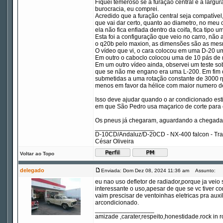
Fiquei temeroso se a furação central e a largu
burocracia, eu comprei.
Acredido que a furação central seja compatível
que vai dar certo, quanto ao diametro, no meu ca
ela não fica enfiada dentro da coifa, fica tipo 
Esta foi a configuração que veio no carro, não
o q20b pelo maxion, as dimensões são as mes
O vídeo que vi, o cara colocou em uma D-20 u
Em outro o caboclo colocou uma de 10 pás de
Em um outro vídeo ainda, observei um teste so
que se não me engano era uma L-200. Em fim o 
submetidas a uma rotação constante de 3000 r
menos em favor da hélice com maior numero d
Isso deve ajudar quando o ar condicionado esti
em que São Pedro usa maçarico de corte para 
Os pneus já chegaram, aguardando a chegada 
_________________
D-10CD/Andaluz/D-20CD - NX-400 falcon - Tr
César Oliveira
Voltar ao Topo
delegado
Enviada: Dom Dez 08, 2024 11:36 am
Assunto:
eu nao uso defletor de radiador,porque ja vei
interessante o uso,apesar de que se vc tiver c
vaim prescisar de ventoinhas eletricas pra auxi
arcondicionado.
_________________
amizade ,carater,respeito,honestidade.rock in ro