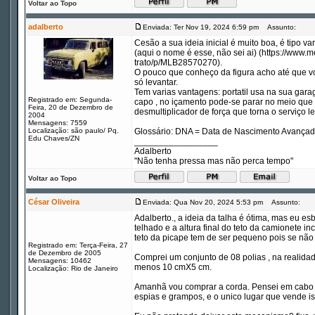
Voltar ao Topo
adalberto
Enviada: Ter Nov 19, 2024 6:59 pm
Assunto:
Cesão a sua ideia inicial é muito boa, é tipo v
(aqui o nome é esse, não sei ai) (https://www
trato/p/MLB28570270).
O pouco que conheço da figura acho até que vc
só levantar.
Tem varias vantagens: portatil usa na sua gar
Registrado em: Segunda-
capo , no içamento pode-se parar no meio que
Feira, 20 de Dezembro de
desmultiplicador de força que torna o serviço le
2004
Mensagens: 7559
Localização: são paulo/ Pq.
Glossário: DNA = Data de Nascimento Avança
Edu Chaves/ZN
_________________
Adalberto
"Não tenha pressa mas não perca tempo"
Voltar ao Topo
César Oliveira
Enviada: Qua Nov 20, 2024 5:53 pm
Assunto:
Adalberto., a ideia da talha é ótima, mas eu es
telhado e a altura final do teto da camionete i
teto da picape tem de ser pequeno pois se não 
Registrado em: Terça-Feira, 27
de Dezembro de 2005
Comprei um conjunto de 08 polias , na reali
Mensagens: 10462
menos 10 cmX5 cm.
Localização: Rio de Janeiro
Amanhã vou comprar a corda. Pensei em cabo d
espias e grampos, e o unico lugar que vende is