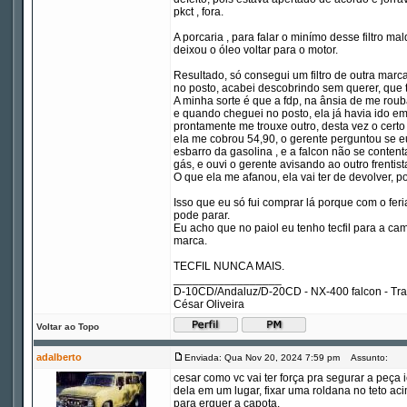
pkct , fora.
A porcaria , para falar o minímo desse filtro m
deixou o óleo voltar para o motor.
Resultado, só consegui um filtro de outra marc
no posto, acabei descobrindo sem querer, que ti
A minha sorte é que a fdp, na ânsia de me roubar
e quando cheguei no posto, ela já havia ido em 
prontamente me trouxe outro, desta vez o certo 
ela me cobrou 54,90, o gerente perguntou se eu
esbarro da gasolina , e a falcon não se conten
gás, e ouvi o gerente avisando ao outro frentist
O que ela me afanou, ela vai ter de devolver, po
Isso que eu só fui comprar lá porque com o fer
pode parar.
Eu acho que no paiol eu tenho tecfil para a ca
marca.
TECFIL NUNCA MAIS.
_________________
D-10CD/Andaluz/D-20CD - NX-400 falcon - Tr
César Oliveira
Voltar ao Topo
adalberto
Enviada: Qua Nov 20, 2024 7:59 pm
Assunto:
cesar como vc vai ter força pra segurar a peça
dela em um lugar, fixar uma roldana no teto a
para erguer a capota.