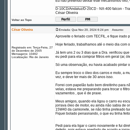
Eu não pretendo deixar este mecanismo0 fixo, v
_________________
D-10CD/Andaluz/D-20CD - NX-400 falcon - Tr
César Oliveira
Voltar ao Topo
César Oliveira
Enviada: Qua Nov 20, 2024 6:24 pm
Assunto:
Aproveite o feriado com TECFIL, e fique irado p
Hoje feriado, trabalhamos até o meio dia com o
Registrado em: Terça-Feira, 27
de Dezembro de 2005
Já tem uns 2 ou 3 dias que a Dra. verificou qu
Mensagens: 10462
eu pedi para ela comprar filtros em geral (ar, ó
Localização: Rio de Janeiro
Só uma observação, eu havia acabado pintar o
Eu sempre troco o óleo dos carros e moto, a m
vez, e deve ter mais de 30 anos isso.
Forrei com papelão tudo bem direitinho para não 
velas, estava me preparando para trocar o filtr
vazamentos , que é de praxe.
Meus amigos, quando ela ligou o carro eu escu
jorrava óleo de motor, eu ainda não sabia de o
15W40 da camionete, se não tinha preteado tu
Fiquei bolado penasnando, o que eu tinha feito 
Pedi para ela ligar o carro novamente e fui diret
defeito, pois estava apertado de acordo e jorra