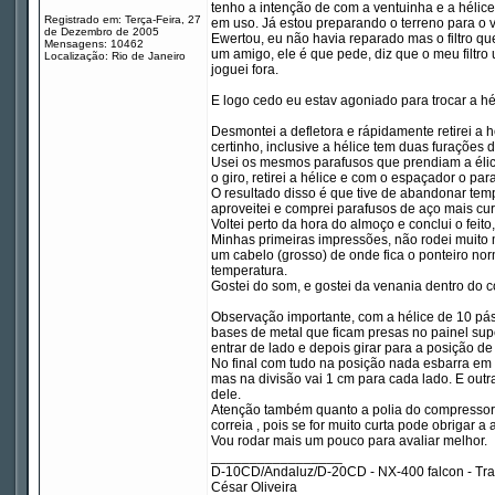
tenho a intenção de com a ventuinha e a hélic
Registrado em: Terça-Feira, 27
em uso. Já estou preparando o terreno para o 
de Dezembro de 2005
Ewertou, eu não havia reparado mas o filtro qu
Mensagens: 10462
um amigo, ele é que pede, diz que o meu filtr
Localização: Rio de Janeiro
joguei fora.
E logo cedo eu estav agoniado para trocar a héli
Desmontei a defletora e rápidamente retirei a h
certinho, inclusive a hélice tem duas furações d
Usei os mesmos parafusos que prendiam a élice
o giro, retirei a hélice e com o espaçador o par
O resultado disso é que tive de abandonar temp
aproveitei e comprei parafusos de aço mais cur
Voltei perto da hora do almoço e conclui o feito,
Minhas primeiras impressões, não rodei muit
um cabelo (grosso) de onde fica o ponteiro no
temperatura.
Gostei do som, e gostei da venania dentro do c
Observação importante, com a hélice de 10 pás 
bases de metal que ficam presas no painel sup
entrar de lado e depois girar para a posição d
No final com tudo na posição nada esbarra em 
mas na divisão vai 1 cm para cada lado. E outr
dele.
Atenção também quanto a polia do compressor d
correia , pois se for muito curta pode obrigar 
Vou rodar mais um pouco para avaliar melhor.
_________________
D-10CD/Andaluz/D-20CD - NX-400 falcon - Tr
César Oliveira