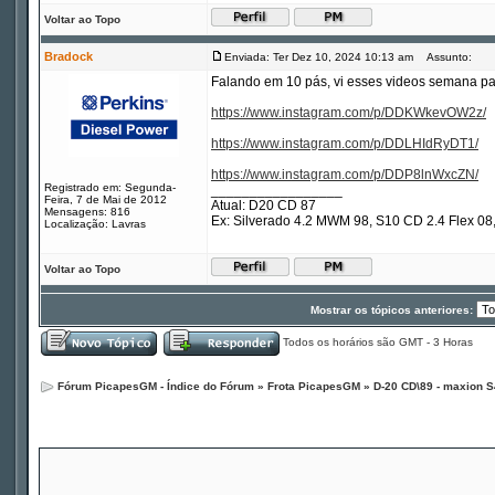
Voltar ao Topo
Bradock
Enviada: Ter Dez 10, 2024 10:13 am
Assunto:
Falando em 10 pás, vi esses videos semana pa
https://www.instagram.com/p/DDKWkevOW2z/
https://www.instagram.com/p/DDLHIdRyDT1/
https://www.instagram.com/p/DDP8lnWxcZN/
Registrado em: Segunda-
_________________
Feira, 7 de Mai de 2012
Atual: D20 CD 87
Mensagens: 816
Ex: Silverado 4.2 MWM 98, S10 CD 2.4 Flex 
Localização: Lavras
Voltar ao Topo
Mostrar os tópicos anteriores:
Todos os horários são GMT - 3 Horas
Fórum PicapesGM - Índice do Fórum
»
Frota PicapesGM
»
D-20 CD\89 - maxion S