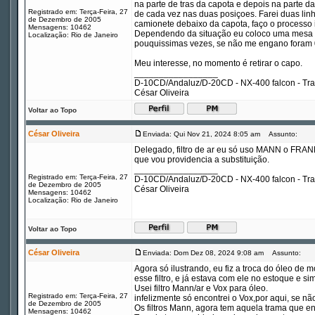
na parte de tras da capota e depois na parte d
Registrado em: Terça-Feira, 27
de cada vez nas duas posiçoes. Farei duas linh
de Dezembro de 2005
camionete debaixo da capota, faço o processo 
Mensagens: 10462
Dependendo da situação eu coloco uma mesa e
Localização: Rio de Janeiro
pouquissimas vezes, se não me engano foram 02
Meu interesse, no momento é retirar o capo.
_________________
D-10CD/Andaluz/D-20CD - NX-400 falcon - Tr
César Oliveira
Voltar ao Topo
César Oliveira
Enviada: Qui Nov 21, 2024 8:05 am
Assunto:
Delegado, filtro de ar eu só uso MANN o FRANN
que vou providencia a substituição.
_________________
Registrado em: Terça-Feira, 27
D-10CD/Andaluz/D-20CD - NX-400 falcon - Tr
de Dezembro de 2005
César Oliveira
Mensagens: 10462
Localização: Rio de Janeiro
Voltar ao Topo
César Oliveira
Enviada: Dom Dez 08, 2024 9:08 am
Assunto:
Agora só ilustrando, eu fiz a troca do óleo de mo
esse filtro, e já estava com ele no estoque e 
Usei filtro Mann/ar e Vox para óleo.
Registrado em: Terça-Feira, 27
infelizmente só encontrei o Vox,por aqui, se não
de Dezembro de 2005
Os filtros Mann, agora tem aquela trama que env
Mensagens: 10462