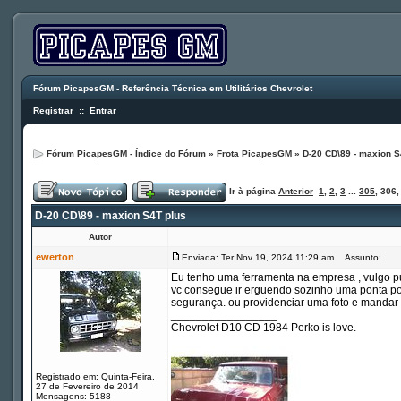
Fórum PicapesGM - Referência Técnica em Utilitários Chevrolet
Registrar
::
Entrar
Fórum PicapesGM - Índice do Fórum
»
Frota PicapesGM
»
D-20 CD\89 - maxion S
Ir à página
Anterior
1
,
2
,
3
...
305
,
306
D-20 CD\89 - maxion S4T plus
Autor
ewerton
Enviada: Ter Nov 19, 2024 11:29 am
Assunto:
Eu tenho uma ferramenta na empresa , vulgo pu
vc consegue ir erguendo sozinho uma ponta por
segurança. ou providenciar uma foto e mandar 
_________________
Chevrolet D10 CD 1984 Perko is love.
Registrado em: Quinta-Feira,
27 de Fevereiro de 2014
Mensagens: 5188