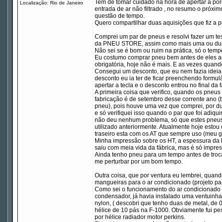
Tem de tomar cuidado na hora de apertar a po
Localização: Rio de Janeiro
entrada de ar não filtrado , no resumo o próxi
questão de tempo.
Quero compartilhar duas aquisições que fiz a 
Comprei um par de pneus e resolvi fazer um 
da PNEU STORE, assim como mais uma ou duas
Não sei se é bom ou ruim na prática, só o tempo
Eu costumo comprar pneu bem antes de eles aca
obrigatória, hoje não é mais. E as vezes quand
Consegui um desconto, que eu nem fazia ideia 
desconto eu ia ter de ficar preenchendo formulá
apertar a tecla e o desconto entrou no final da 
A primeira coisa que verifico, quando os pneu
fabricação é de setembro desse corrente ano (be
pneu), pois houve uma vez que comprei, por d
e só verifiquei isso quando o par que foi adiq
não deu nenhum problema, só que estes pneu
utilizado anteriormente. Atualmente hoje estou
traseiro esta com os AT que sempre uso (meu go
Minha impressão sobre os HT, a espessura da
saiu com meia vida da fábrica, mas é só impre
Ainda tenho pneu para um tempo antes de troca
me perturbar por um bom tempo.
Outra coisa, que por ventura eu lembrei, quan
mangueiras para o ar condicionado (projeto par
Como sei o funcionamento do ar condicionado da
condensador, já havia instalado uma ventuinha 
nylon, ( descobri que tenho duas de metal, de 
hélice de 10 pás na F-1000. Obviamente fui pes
por hélice radiador motor perkins.