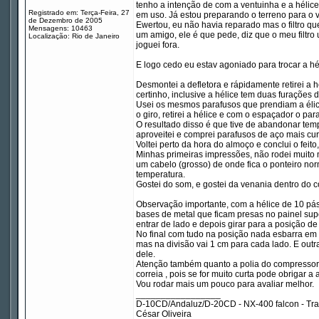
tenho a intenção de com a ventuinha e a hélic
Registrado em: Terça-Feira, 27
em uso. Já estou preparando o terreno para o 
de Dezembro de 2005
Ewertou, eu não havia reparado mas o filtro qu
Mensagens: 10463
um amigo, ele é que pede, diz que o meu filtr
Localização: Rio de Janeiro
joguei fora.
E logo cedo eu estav agoniado para trocar a héli
Desmontei a defletora e rápidamente retirei a h
certinho, inclusive a hélice tem duas furações d
Usei os mesmos parafusos que prendiam a élice
o giro, retirei a hélice e com o espaçador o par
O resultado disso é que tive de abandonar temp
aproveitei e comprei parafusos de aço mais cur
Voltei perto da hora do almoço e conclui o feito,
Minhas primeiras impressões, não rodei muit
um cabelo (grosso) de onde fica o ponteiro no
temperatura.
Gostei do som, e gostei da venania dentro do c
Observação importante, com a hélice de 10 pás 
bases de metal que ficam presas no painel sup
entrar de lado e depois girar para a posição d
No final com tudo na posição nada esbarra em 
mas na divisão vai 1 cm para cada lado. E outr
dele.
Atenção também quanto a polia do compressor d
correia , pois se for muito curta pode obrigar 
Vou rodar mais um pouco para avaliar melhor.
_________________
D-10CD/Andaluz/D-20CD - NX-400 falcon - Tr
César Oliveira