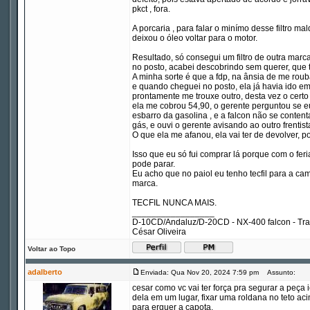
pkct , fora.
A porcaria , para falar o minímo desse filtro m
deixou o óleo voltar para o motor.
Resultado, só consegui um filtro de outra marc
no posto, acabei descobrindo sem querer, que ti
A minha sorte é que a fdp, na ânsia de me roubar
e quando cheguei no posto, ela já havia ido em 
prontamente me trouxe outro, desta vez o certo 
ela me cobrou 54,90, o gerente perguntou se eu
esbarro da gasolina , e a falcon não se conten
gás, e ouvi o gerente avisando ao outro frentist
O que ela me afanou, ela vai ter de devolver, po
Isso que eu só fui comprar lá porque com o fer
pode parar.
Eu acho que no paiol eu tenho tecfil para a ca
marca.
TECFIL NUNCA MAIS.
_________________
D-10CD/Andaluz/D-20CD - NX-400 falcon - Tr
César Oliveira
Voltar ao Topo
adalberto
Enviada: Qua Nov 20, 2024 7:59 pm
Assunto:
cesar como vc vai ter força pra segurar a peça
dela em um lugar, fixar uma roldana no teto a
para erguer a capota.