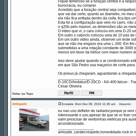
Fiquei temeroso se a furação central e a largu
burocracia, eu comprei.
Acredido que a furação central seja compatível
que vai dar certo, quanto ao diametro, no meu ca
ela não fica enfiada dentro da coifa, fica tipo 
Esta foi a configuração que veio no carro, não
o q20b pelo maxion, as dimensões são as mes
O vídeo que vi, o cara colocou em uma D-20 u
Em outro o caboclo colocou uma de 10 pás de
Em um outro vídeo ainda, observei um teste so
que se não me engano era uma L-200. Em fim o 
submetidas a uma rotação constante de 3000 r
menos em favor da hélice com maior numero d
Isso deve ajudar quando o ar condicionado esti
em que São Pedro usa maçarico de corte para 
Os pneus já chegaram, aguardando a chegada 
_________________
D-10CD/Andaluz/D-20CD - NX-400 falcon - Tr
César Oliveira
Voltar ao Topo
delegado
Enviada: Dom Dez 08, 2024 11:36 am
Assunto:
eu nao uso defletor de radiador,porque ja vei
interessante o uso,apesar de que se vc tiver c
vaim prescisar de ventoinhas eletricas pra auxi
arcondicionado.
_________________
amizade ,carater,respeito,honestidade.rock in ro