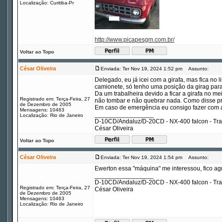
Localização: Curitiba-Pr
http://www.picapesgm.com.br/
Voltar ao Topo
César Oliveira
Enviada: Ter Nov 19, 2024 1:52 pm
Assunto:
Delegado, eu já icei com a girafa, mas fica no l
camionete, só tenho uma posição da girag para
Da um trabalheira devido a ficar a girafa no 
Registrado em: Terça-Feira, 27
não tombar e não quebrar nada. Como disse pr
de Dezembro de 2005
Em caso de emergência eu consigo fazer com a
Mensagens: 10463
_________________
Localização: Rio de Janeiro
D-10CD/Andaluz/D-20CD - NX-400 falcon - Tr
César Oliveira
Voltar ao Topo
César Oliveira
Enviada: Ter Nov 19, 2024 1:54 pm
Assunto:
Ewerton essa "máquina" me interessou, fico agr
_________________
D-10CD/Andaluz/D-20CD - NX-400 falcon - Tr
Registrado em: Terça-Feira, 27
César Oliveira
de Dezembro de 2005
Mensagens: 10463
Localização: Rio de Janeiro