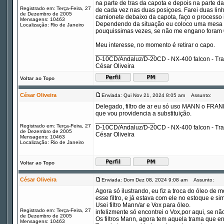
na parte de tras da capota e depois na parte d
Registrado em: Terça-Feira, 27
de cada vez nas duas posiçoes. Farei duas linh
de Dezembro de 2005
camionete debaixo da capota, faço o processo 
Mensagens: 10463
Dependendo da situação eu coloco uma mesa e
Localização: Rio de Janeiro
pouquissimas vezes, se não me engano foram 02
Meu interesse, no momento é retirar o capo.
_________________
D-10CD/Andaluz/D-20CD - NX-400 falcon - Tr
César Oliveira
Voltar ao Topo
César Oliveira
Enviada: Qui Nov 21, 2024 8:05 am
Assunto:
Delegado, filtro de ar eu só uso MANN o FRANN
que vou providencia a substituição.
_________________
Registrado em: Terça-Feira, 27
D-10CD/Andaluz/D-20CD - NX-400 falcon - Tr
de Dezembro de 2005
César Oliveira
Mensagens: 10463
Localização: Rio de Janeiro
Voltar ao Topo
César Oliveira
Enviada: Dom Dez 08, 2024 9:08 am
Assunto:
Agora só ilustrando, eu fiz a troca do óleo de mo
esse filtro, e já estava com ele no estoque e 
Usei filtro Mann/ar e Vox para óleo.
Registrado em: Terça-Feira, 27
infelizmente só encontrei o Vox,por aqui, se não
de Dezembro de 2005
Os filtros Mann, agora tem aquela trama que env
Mensagens: 10463