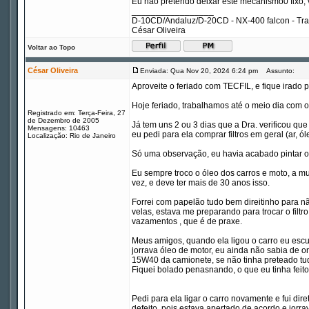
Eu não pretendo deixar este mecanismo0 fixo, v
_________________
D-10CD/Andaluz/D-20CD - NX-400 falcon - Tr
César Oliveira
Voltar ao Topo
César Oliveira
Enviada: Qua Nov 20, 2024 6:24 pm
Assunto:
Aproveite o feriado com TECFIL, e fique irado p
Hoje feriado, trabalhamos até o meio dia com o
Registrado em: Terça-Feira, 27
de Dezembro de 2005
Já tem uns 2 ou 3 dias que a Dra. verificou qu
Mensagens: 10463
eu pedi para ela comprar filtros em geral (ar, ó
Localização: Rio de Janeiro
Só uma observação, eu havia acabado pintar o
Eu sempre troco o óleo dos carros e moto, a m
vez, e deve ter mais de 30 anos isso.
Forrei com papelão tudo bem direitinho para não 
velas, estava me preparando para trocar o filtr
vazamentos , que é de praxe.
Meus amigos, quando ela ligou o carro eu escu
jorrava óleo de motor, eu ainda não sabia de o
15W40 da camionete, se não tinha preteado tu
Fiquei bolado penasnando, o que eu tinha feito 
Pedi para ela ligar o carro novamente e fui diret
defeito, pois estava apertado de acordo e jorra