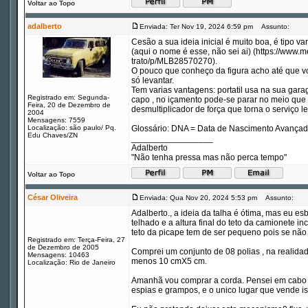
Voltar ao Topo
adalberto
Enviada: Ter Nov 19, 2024 6:59 pm
Assunto:
Cesão a sua ideia inicial é muito boa, é tipo v
(aqui o nome é esse, não sei ai) (https://www
trato/p/MLB28570270).
O pouco que conheço da figura acho até que vc
só levantar.
Tem varias vantagens: portatil usa na sua gar
Registrado em: Segunda-
capo , no içamento pode-se parar no meio que
Feira, 20 de Dezembro de
desmultiplicador de força que torna o serviço le
2004
Mensagens: 7559
Localização: são paulo/ Pq.
Glossário: DNA = Data de Nascimento Avança
Edu Chaves/ZN
_________________
Adalberto
"Não tenha pressa mas não perca tempo"
Voltar ao Topo
César Oliveira
Enviada: Qua Nov 20, 2024 5:53 pm
Assunto:
Adalberto., a ideia da talha é ótima, mas eu es
telhado e a altura final do teto da camionete i
teto da picape tem de ser pequeno pois se não 
Registrado em: Terça-Feira, 27
de Dezembro de 2005
Comprei um conjunto de 08 polias , na reali
Mensagens: 10463
menos 10 cmX5 cm.
Localização: Rio de Janeiro
Amanhã vou comprar a corda. Pensei em cabo d
espias e grampos, e o unico lugar que vende is