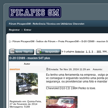
Fórum PicapesGM - Referência Técnica em Utilitários Chevrolet
Registrar
::
Entrar
Fórum PicapesGM - Índice do Fórum
»
Frota PicapesGM
»
D-20 CD\89 - maxion S
Ir à página
Anterior
1
,
2
,
3
...
305
,
306
D-20 CD\89 - maxion S4T plus
Autor
ewerton
Enviada: Ter Nov 19, 2024 11:29 am
Assunto:
Eu tenho uma ferramenta na empresa , vulgo pu
vc consegue ir erguendo sozinho uma ponta por
segurança. ou providenciar uma foto e mandar 
_________________
Chevrolet D10 CD 1984 Perko is love.
Registrado em: Quinta-Feira,
27 de Fevereiro de 2014
Mensagens: 5188