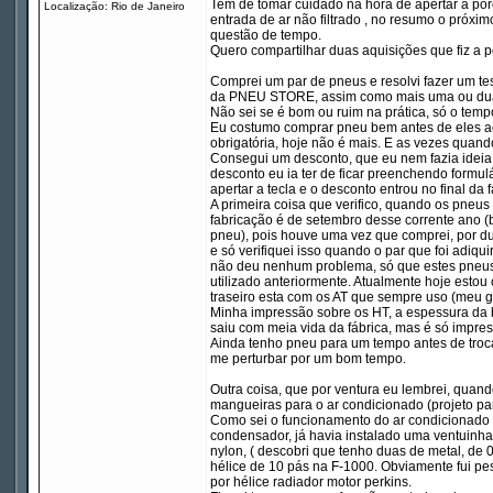
Tem de tomar cuidado na hora de apertar a po
Localização: Rio de Janeiro
entrada de ar não filtrado , no resumo o próxi
questão de tempo.
Quero compartilhar duas aquisições que fiz a 
Comprei um par de pneus e resolvi fazer um 
da PNEU STORE, assim como mais uma ou duas
Não sei se é bom ou ruim na prática, só o tempo
Eu costumo comprar pneu bem antes de eles aca
obrigatória, hoje não é mais. E as vezes quand
Consegui um desconto, que eu nem fazia ideia 
desconto eu ia ter de ficar preenchendo formulá
apertar a tecla e o desconto entrou no final da 
A primeira coisa que verifico, quando os pneu
fabricação é de setembro desse corrente ano (be
pneu), pois houve uma vez que comprei, por d
e só verifiquei isso quando o par que foi adiq
não deu nenhum problema, só que estes pneu
utilizado anteriormente. Atualmente hoje estou
traseiro esta com os AT que sempre uso (meu go
Minha impressão sobre os HT, a espessura da
saiu com meia vida da fábrica, mas é só impre
Ainda tenho pneu para um tempo antes de troca
me perturbar por um bom tempo.
Outra coisa, que por ventura eu lembrei, quan
mangueiras para o ar condicionado (projeto par
Como sei o funcionamento do ar condicionado da
condensador, já havia instalado uma ventuinha 
nylon, ( descobri que tenho duas de metal, de 
hélice de 10 pás na F-1000. Obviamente fui pes
por hélice radiador motor perkins.