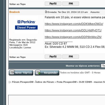
Voltar ao Topo
Bradock
Enviada: Ter Dez 10, 2024 10:13 am
Assunto:
Falando em 10 pás, vi esses videos semana pa
https://www.instagram.com/p/DDKWkevOW2z/
https://www.instagram.com/p/DDLHIdRyDT1/
https://www.instagram.com/p/DDP8lnWxcZN/
Registrado em: Segunda-
_________________
Feira, 7 de Mai de 2012
Atual: D20 CD 87
Mensagens: 816
Ex: Silverado 4.2 MWM 98, S10 CD 2.4 Flex 
Localização: Lavras
Voltar ao Topo
Mostrar os tópicos anteriores:
Todos os horários são GMT - 3 Horas
Fórum PicapesGM - Índice do Fórum
»
Frota PicapesGM
»
D-20 CD\89 - maxion S