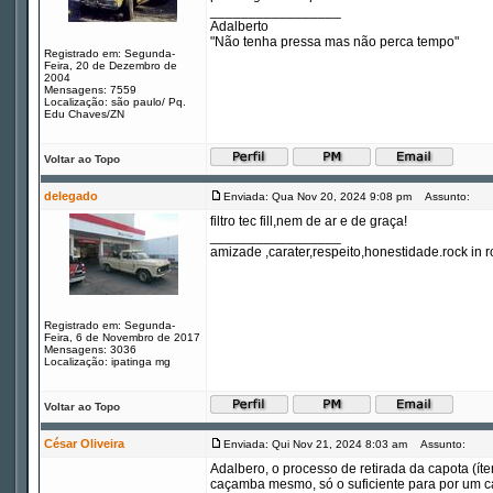
_________________
Adalberto
"Não tenha pressa mas não perca tempo"
Registrado em: Segunda-
Feira, 20 de Dezembro de
2004
Mensagens: 7559
Localização: são paulo/ Pq.
Edu Chaves/ZN
Voltar ao Topo
delegado
Enviada: Qua Nov 20, 2024 9:08 pm
Assunto:
filtro tec fill,nem de ar e de graça!
_________________
amizade ,carater,respeito,honestidade.rock in ro
Registrado em: Segunda-
Feira, 6 de Novembro de 2017
Mensagens: 3036
Localização: ipatinga mg
Voltar ao Topo
César Oliveira
Enviada: Qui Nov 21, 2024 8:03 am
Assunto:
Adalbero, o processo de retirada da capota (ít
caçamba mesmo, só o suficiente para por um c