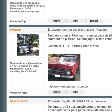
Registrado em: Segunda-
Feira, 6 de Novembro de 2017
Mensagens: 3036
Localização: ipatinga mg
Voltar ao Topo
ewerton
Enviada: Dom Dez 08, 2024 1:40 pm
Assunto:
Também comprei filtro mann com carcaça de plás
sobrepor ao plástico. Se não jogou o filtro velho
_________________
Chevrolet D10 CD 1984 Perko is love.
Registrado em: Quinta-Feira,
27 de Fevereiro de 2014
Mensagens: 5188
Localização: Curitiba-Pr
http://www.picapesgm.com.br/
Voltar ao Topo
César Oliveira
Enviada: Seg Dez 09, 2024 7:38 pm
Assunto:
Delegado, eu fiz esta opção porque realmente,
ao radiador e da para perceber a diferença no 