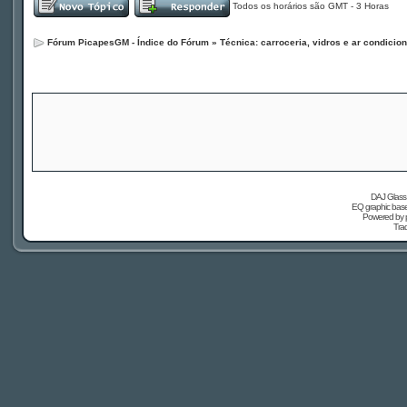
Todos os horários são GMT - 3 Horas
Fórum PicapesGM - Índice do Fórum
»
Técnica: carroceria, vidros e ar condicio
DAJ Glass 
EQ graphic based
Powered by
Tra