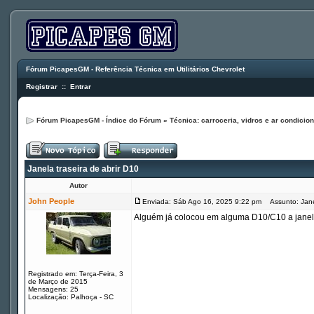
Fórum PicapesGM - Referência Técnica em Utilitários Chevrolet
Registrar
::
Entrar
Fórum PicapesGM - Índice do Fórum
»
Técnica: carroceria, vidros e ar condicio
Janela traseira de abrir D10
Autor
John People
Enviada: Sáb Ago 16, 2025 9:22 pm
Assunto: Janel
Alguém já colocou em alguma D10/C10 a janela 
Registrado em: Terça-Feira, 3
de Março de 2015
Mensagens: 25
Localização: Palhoça - SC