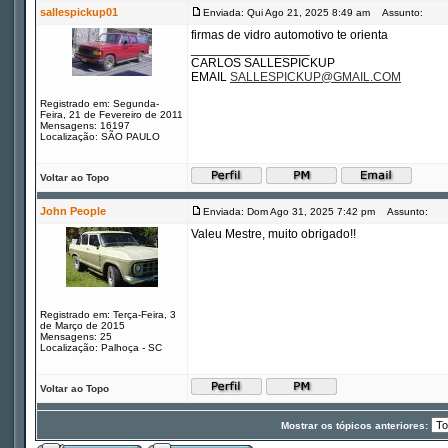
sallespickup01
Enviada: Qui Ago 21, 2025 8:49 am
Assunto:
firmas de vidro automotivo te orienta
_________________
CARLOS SALLESPICKUP
EMAIL
SALLESPICKUP@GMAIL.COM
Registrado em: Segunda-
Feira, 21 de Fevereiro de 2011
Mensagens: 16197
Localização: SÃO PAULO
Voltar ao Topo
John People
Enviada: Dom Ago 31, 2025 7:42 pm
Assunto:
Valeu Mestre, muito obrigado!!
Registrado em: Terça-Feira, 3
de Março de 2015
Mensagens: 25
Localização: Palhoça - SC
Voltar ao Topo
Mostrar os tópicos anteriores: