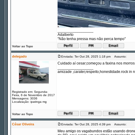
_________________
Adalberto
"Não tenha pressa mas não perca tempo"
Voltar ao Topo
delegado
Enviada: Ter Out 28, 2025 1:18 pm
Assunto:
Cuidado aí cesar;começou a faxina nos morros 
_________________
amizade ,carater,respeito,honestidade.rock in ro
Registrado em: Segunda-
Feira, 6 de Novembro de 2017
Mensagens: 3036
Localização: ipatinga mg
Voltar ao Topo
César Oliveira
Enviada: Ter Out 28, 2025 4:39 pm
Assunto:
Meu amigo os vagabundos estão usando drone p