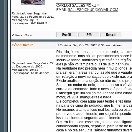
_________________
CARLOS SALLESPICKUP
EMAIL
SALLESPICKUP@GMAIL.COM
Registrado em: Segunda-
Feira, 21 de Fevereiro de 2011
Mensagens: 16197
Localização: SÃO PAULO
Voltar ao Topo
César Oliveira
Enviada: Seg Out 20, 2025 8:36 am
Assunto:
Ricardo, é um pensamento re corrente, mas devi
no momento, mas há sim pensamentos sobre i
Inclusive tenho, familiares que estão na regiã
Registrado em: Terça-Feira, 27
eles já não voltam para o RJ de jeito nenhum.
de Dezembro de 2005
Na realidade não precisa nem ir muito longe, só 
Mensagens: 10462
praias), eram áreas tranquilas até que a vagab
Localização: Rio de Janeiro
em relação a movimentação que existe nas prai
Existe análise desta opção só não existe o proj
Salles, no motor do onix, todo o acesso a válvu
correia de comando, todo o acesso é por trás d
Consegui que um amigo meu desse uma olhada n
motor, válvula, mangueiras e nada.
Ele completou com água para testes e fez uma 
na parte de cima do radiador, que fcilmente p
No resumo, a tampa ficou mal fechada ou esta co
promoveu o aquecimento, em seguida quando eu 
isso ocasionou o segundo aquecimento.
O carro ficou com esse amigo o dia todo, ligad
condicionado ligado, depois foi para teste de 
casa e no dia seguinte, sábado tinhamos diver