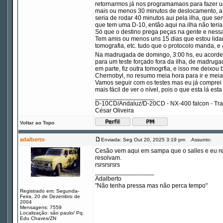
retornarmos já nos programamaos para fazer um
mais ou menos 30 minutos de deslocamento, a ma
seria de rodar 40 minutos aui pela ilha, que 
que tem uma D-10, então aqui na ilha não teria
Só que o destino prega peças na gente e nessa
Tem amis ou menos uns 15 dias que estou lidan
tomografia, etc. tudo que o protocolo manda, e 
Na madrugada de domingo, 3:00 hs, eu acordei e
para um teste forçado fora da ilha, de madruga
em parte, fiz outra tomogrfia, e isso me deixo
Chernobyl, no resumo meia hora para ir e meia h
Vamos seguir com os testes mas eu já comprei u
mais fácil de ver o nível, pois o que esta lá est
_________________
D-10CD/Andaluz/D-20CD - NX-400 falcon - Tr
César Oliveira
Voltar ao Topo
adalberto
Enviada: Seg Out 20, 2025 3:19 pm
Assunto:
Cesão vem aqui em sampa que o salles e eu re
resolvam.
rsrsrsrsrs
_________________
Adalberto
"Não tenha pressa mas não perca tempo"
Registrado em: Segunda-
Feira, 20 de Dezembro de
2004
Mensagens: 7559
Localização: são paulo/ Pq.
Edu Chaves/ZN