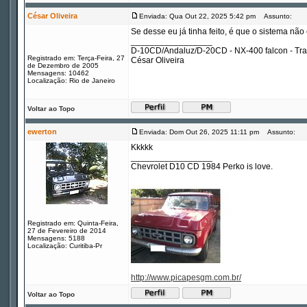
César Oliveira
Enviada: Qua Out 22, 2025 5:42 pm
Assunto:
Se desse eu já tinha feito, é que o sistema não
_________________
D-10CD/Andaluz/D-20CD - NX-400 falcon - Tr
Registrado em: Terça-Feira, 27
César Oliveira
de Dezembro de 2005
Mensagens: 10462
Localização: Rio de Janeiro
Voltar ao Topo
ewerton
Enviada: Dom Out 26, 2025 11:11 pm
Assunto:
Kkkkk
_________________
Chevrolet D10 CD 1984 Perko is love.
Registrado em: Quinta-Feira,
27 de Fevereiro de 2014
Mensagens: 5188
Localização: Curitiba-Pr
http://www.picapesgm.com.br/
Voltar ao Topo