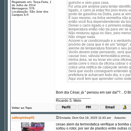
Registrado em: Terça-Feira, 1
guincho e veio para casa.
de Julho de 2014
Fiz uma pré análise para tentar identif
Mensagens: 576
ligado, o carro já estav frio pois levo
Localização: São Jose dos
posto de gasolina na Dutra, para ai si
Campos S.P.
É isso mesmo, na linha vermelha não pod
então você fica dependendendo da boa
Deixei o carro ligado e o primeiro está
temperatura então não da para ver se a
Não misturou agua no óleo, pelo menos
Não vingar nada.
Acionei o ar condicionado e a ventuinh
proómo de casa que é de um "amigo", e 
alerme de temperatura fizeram o seu pa
Vocês devem estar pensando, será que
causar isso, válvula termostática presa
minha área, se eu levar em uma oficina 
ainda corre o risco da oficina cobrar o
cobra uma retifica de cabeçote sendo qu
Será que vocês conseguem entender que
prefeitura te acharcam todo dia, e o p
Aqui você tem que aprender como siste
Bom dia César, já " pensou em sair daí"?... O Br
_________________
Ricardo S. Melo
Voltar ao Topo
sallespickup01
Enviada: Dom Out 19, 2025 11:43 am
Assunto:
cesao alem da termostatica verifique a bomba
soltou o rotor, por ser de plastico entre outras