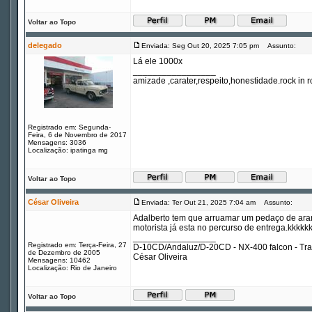
Voltar ao Topo
delegado
Enviada: Seg Out 20, 2025 7:05 pm
Assunto:
Lá ele 1000x
_________________
amizade ,carater,respeito,honestidade.rock in ro
Registrado em: Segunda-
Feira, 6 de Novembro de 2017
Mensagens: 3036
Localização: ipatinga mg
Voltar ao Topo
César Oliveira
Enviada: Ter Out 21, 2025 7:04 am
Assunto:
Adalberto tem que arruamar um pedaço de arame,
motorista já esta no percurso de entrega.kkkkk
_________________
Registrado em: Terça-Feira, 27
D-10CD/Andaluz/D-20CD - NX-400 falcon - Tr
de Dezembro de 2005
César Oliveira
Mensagens: 10462
Localização: Rio de Janeiro
Voltar ao Topo