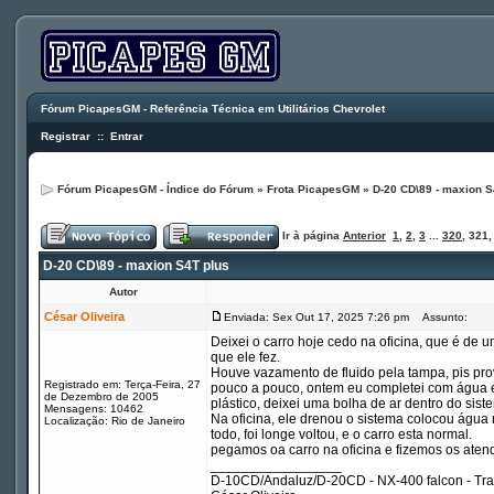
Fórum PicapesGM - Referência Técnica em Utilitários Chevrolet
Registrar
::
Entrar
Fórum PicapesGM - Índice do Fórum
»
Frota PicapesGM
»
D-20 CD\89 - maxion S
Ir à página
Anterior
1
,
2
,
3
...
320
,
321
D-20 CD\89 - maxion S4T plus
Autor
César Oliveira
Enviada: Sex Out 17, 2025 7:26 pm
Assunto:
Deixei o carro hoje cedo na oficina, que é de 
que ele fez.
Houve vazamento de fluido pela tampa, pis prov
Registrado em: Terça-Feira, 27
pouco a pouco, ontem eu completei com água e
de Dezembro de 2005
plástico, deixei uma bolha de ar dentro do sist
Mensagens: 10462
Na oficina, ele drenou o sistema colocou água 
Localização: Rio de Janeiro
todo, foi longe voltou, e o carro esta normal.
pegamos oa carro na oficina e fizemos os aten
_________________
D-10CD/Andaluz/D-20CD - NX-400 falcon - Tr