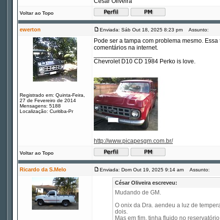
César Oliveira
Voltar ao Topo
ewerton
Enviada: Sáb Out 18, 2025 8:23 pm
Assunto:
Pode ser a tampa com problema mesmo. Essa ta
comentários na internet.
_________________
Chevrolet D10 CD 1984 Perko is love.
Registrado em: Quinta-Feira,
27 de Fevereiro de 2014
Mensagens: 5188
Localização: Curitiba-Pr
http://www.picapesgm.com.br/
Voltar ao Topo
Ricardo da S.Melo
Enviada: Dom Out 19, 2025 9:14 am
Assunto:
César Oliveira escreveu:
Mudando de GM.
O onix da Dra. aendeu a luz de tempera
dois.
Mas em fim, tinha fluido no reservató