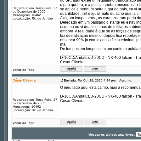
do BR, aqui existe um equilibrio patrocinado p
o pau quebra, e a policía quebra mesmo, não t
Registrado em: Terça-Feira, 27
se aplica a nenhum outro lugar do país, eu vi
de Dezembro de 2005
quantidade, fizil é igual mato eu acho que já t
Mensagens: 10462
A algum tempo atrás , os caras zoaram perto da
Localização: Rio de Janeiro
Delegado em um passado distante eu estav ind
esquina eu vi duas colunas de militares subindo
embora. A realidade é que se as forças de se
faz desratização mesmo, depois fica reportage
observar 99% já com extensa ficha criminal, pri
mal.
De tempos em tempos tem um controle polulac
_________________
D-10CD/Andaluz/D-20CD - NX-400 falcon - Tr
César Oliveira
Voltar ao Topo
César Oliveira
Enviada: Ter Out 28, 2025 4:44 pm
Assunto:
O meu lado aqui esta calmo, mas a recomenda
_________________
D-10CD/Andaluz/D-20CD - NX-400 falcon - Tr
Registrado em: Terça-Feira, 27
César Oliveira
de Dezembro de 2005
Mensagens: 10462
Localização: Rio de Janeiro
Voltar ao Topo
Mostrar os tópicos anteriores: