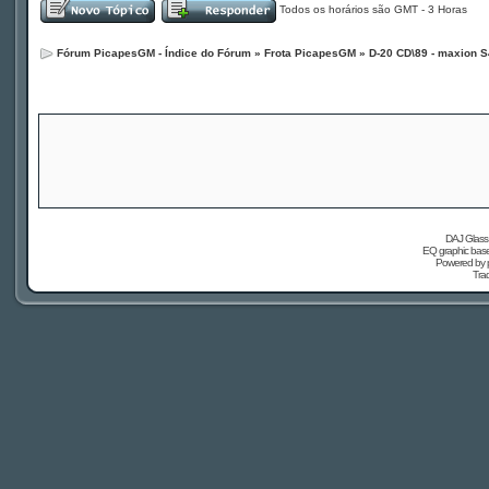
Todos os horários são GMT - 3 Horas
Fórum PicapesGM - Índice do Fórum
»
Frota PicapesGM
»
D-20 CD\89 - maxion S
DAJ Glass 
EQ graphic based
Powered by
Tra