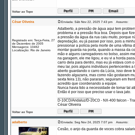
Voltar ao Topo
César Oliveira
Enviada: Sáb Nov 22, 2025 7:43 pm
Assunto:
Adalberto, a pressão de água aqui tem problem
problema e a pressão fica boa. Depois que fi
a pressão da água da rua caiu muito, porque n
Registrado em: Terça-Feira, 27
depredação, eu já passei por isso, pois a minha 
de Dezembro de 2005
pressionar a polícia pela morte de uma vítima
Mensagens: 10462
montar guarda na porta, quando a massa da com
Localização: Rio de Janeiro
mão e alguns carregadores no bolso, assim me
na garagem, ele me ligou, e eu vi a horda pass
carro dela para dentro, mas eu já estava com o
meu lar, pois alguns indivíduos pertencentes
aberto guardando o carro da Lúcia, isso deve t
fazendo algazarra, mas como não gostaram mu
sexta feira 13), não pararam, seguiram em fre
acredito que coordenando a equipe.
Nunca havia tido a necessidade de tomar tal ati
Então é por isso que preciso usar o lava jato.
_________________
D-10CD/Andaluz/D-20CD - NX-400 falcon - Tr
César Oliveira
Voltar ao Topo
adalberto
Enviada: Seg Nov 24, 2025 7:07 pm
Assunto:
Cesão, o anjo da guarda de voces cobra salari
_________________