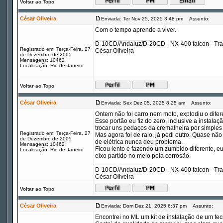
Voltar ao Topo
César Oliveira
Enviada: Ter Nov 25, 2025 3:48 pm
Assunto:
Com o tempo aprende a viver.
_________________
D-10CD/Andaluz/D-20CD - NX-400 falcon - Tr
Registrado em: Terça-Feira, 27
César Oliveira
de Dezembro de 2005
Mensagens: 10462
Localização: Rio de Janeiro
Voltar ao Topo
César Oliveira
Enviada: Sex Dez 05, 2025 8:25 am
Assunto:
Ontem não foi carro nem moto, explodiu o difere
Esse portão eu fiz do zero, inclusive a instal
trocar uns pedaços da cremalheira por simples
Registrado em: Terça-Feira, 27
Mas agora foi de ralo, já pedi outro. Quase nã
de Dezembro de 2005
de elétrica nunca deu problema.
Mensagens: 10462
Ficou lento e fazendo um zumbido diferente, eu
Localização: Rio de Janeiro
eixo partido no meio pela corrosão.
_________________
D-10CD/Andaluz/D-20CD - NX-400 falcon - Tr
César Oliveira
Voltar ao Topo
César Oliveira
Enviada: Dom Dez 21, 2025 6:37 pm
Assunto:
Encontrei no ML um kit de instalação de um fec