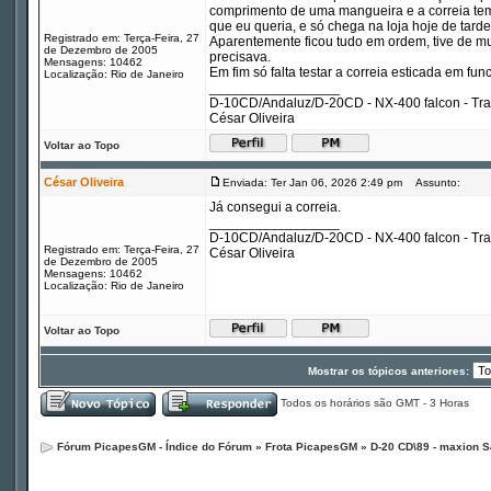
comprimento de uma mangueira e a correia tem 
que eu queria, e só chega na loja hoje de tarde
Registrado em: Terça-Feira, 27
Aparentemente ficou tudo em ordem, tive de mud
de Dezembro de 2005
precisava.
Mensagens: 10462
Em fim só falta testar a correia esticada em fu
Localização: Rio de Janeiro
_________________
D-10CD/Andaluz/D-20CD - NX-400 falcon - Tr
César Oliveira
Voltar ao Topo
César Oliveira
Enviada: Ter Jan 06, 2026 2:49 pm
Assunto:
Já consegui a correia.
_________________
D-10CD/Andaluz/D-20CD - NX-400 falcon - Tr
Registrado em: Terça-Feira, 27
César Oliveira
de Dezembro de 2005
Mensagens: 10462
Localização: Rio de Janeiro
Voltar ao Topo
Mostrar os tópicos anteriores:
Todos os horários são GMT - 3 Horas
Fórum PicapesGM - Índice do Fórum
»
Frota PicapesGM
»
D-20 CD\89 - maxion S