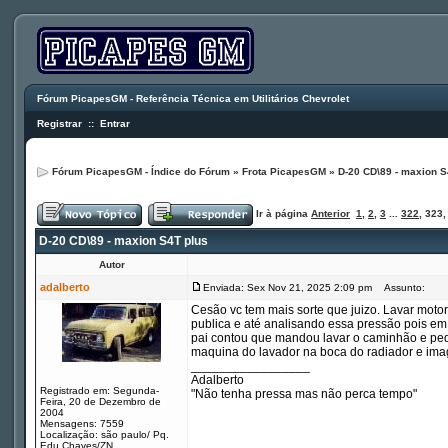
Fórum PicapesGM - Referência Técnica em Utilitários Chevrolet
Registrar
::
Entrar
Fórum PicapesGM - Índice do Fórum
»
Frota PicapesGM
»
D-20 CD\89 - maxion S
Ir à página
Anterior
1
,
2
,
3
...
322
,
323
D-20 CD\89 - maxion S4T plus
Autor
adalberto
Enviada: Sex Nov 21, 2025 2:09 pm
Assunto:
Cesão vc tem mais sorte que juizo. Lavar moto
publica e até analisando essa pressão pois e
pai contou que mandou lavar o caminhão e ped
maquina do lavador na boca do radiador e im
_________________
Adalberto
Registrado em: Segunda-
"Não tenha pressa mas não perca tempo"
Feira, 20 de Dezembro de
2004
Mensagens: 7559
Localização: são paulo/ Pq.
Edu Chaves/ZN