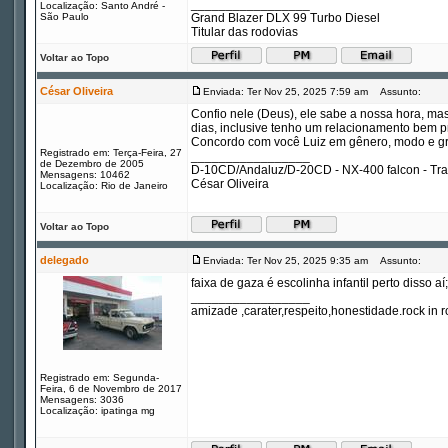
_________________
Localização: Santo André -
São Paulo
Grand Blazer DLX 99 Turbo Diesel
Titular das rodovias
Voltar ao Topo
César Oliveira
Enviada: Ter Nov 25, 2025 7:59 am
Assunto:
Confio nele (Deus), ele sabe a nossa hora, m
dias, inclusive tenho um relacionamento bem 
Concordo com você Luiz em gênero, modo e g
Registrado em: Terça-Feira, 27
_________________
de Dezembro de 2005
D-10CD/Andaluz/D-20CD - NX-400 falcon - Tr
Mensagens: 10462
César Oliveira
Localização: Rio de Janeiro
Voltar ao Topo
delegado
Enviada: Ter Nov 25, 2025 9:35 am
Assunto:
faixa de gaza é escolinha infantil perto disso a
_________________
amizade ,carater,respeito,honestidade.rock in ro
Registrado em: Segunda-
Feira, 6 de Novembro de 2017
Mensagens: 3036
Localização: ipatinga mg