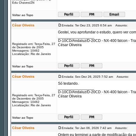
Edu Chaves/ZN
Voltar ao Topo
César Oliveira
Enviada: Ter Dez 23, 2025 6:54 am
Assunto:
Gostei, vou aprofundar o estudo, quero ver com
_________________
D-10CD/Andaluz/D-20CD - NX-400 falcon - Tr
Registrado em: Terça-Feira, 27
César Oliveira
de Dezembro de 2005
Mensagens: 10462
Localização: Rio de Janeiro
Voltar ao Topo
César Oliveira
Enviada: Sex Dez 26, 2025 7:52 am
Assunto:
Só testando.
_________________
D-10CD/Andaluz/D-20CD - NX-400 falcon - Tr
Registrado em: Terça-Feira, 27
César Oliveira
de Dezembro de 2005
Mensagens: 10462
Localização: Rio de Janeiro
Voltar ao Topo
César Oliveira
Enviada: Ter Jan 06, 2026 7:42 am
Assunto:
Ontem eu terminei a parte de modificação da p