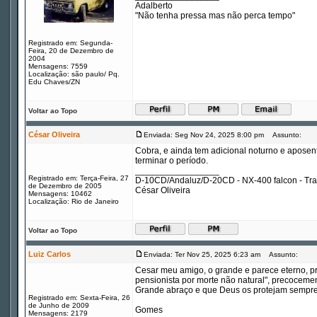
Adalberto
"Não tenha pressa mas não perca tempo"
Registrado em: Segunda-
Feira, 20 de Dezembro de
2004
Mensagens: 7559
Localização: são paulo/ Pq.
Edu Chaves/ZN
Voltar ao Topo
César Oliveira
Enviada: Seg Nov 24, 2025 8:00 pm
Assunto:
Cobra, e ainda tem adicional noturno e aposent
terminar o período.
_________________
Registrado em: Terça-Feira, 27
D-10CD/Andaluz/D-20CD - NX-400 falcon - Tr
de Dezembro de 2005
César Oliveira
Mensagens: 10462
Localização: Rio de Janeiro
Voltar ao Topo
Luiz Carlos
Enviada: Ter Nov 25, 2025 6:23 am
Assunto:
Cesar meu amigo, o grande e parece eterno, p
pensionista por morte não natural", precoceme
Grande abraço e que Deus os protejam sempre
Registrado em: Sexta-Feira, 26
de Junho de 2009
Gomes
Mensagens: 2179