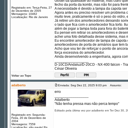
Gostei da qualidade do material, mas claro que 
fecho da porta da kombi, mas não foi para fren
Registrado em: Terça-Feira, 27
A necessidade é devido a tampa da capota ser
de Dezembro de 2005
Agora antes eu preciso resolver um problema c
Mensagens: 10462
muito leve, praticamente é só o peso do vidro, e
Localização: Rio de Janeiro
Já retirei um dos amortecedores deixando somen
o lado que fica com o amortecedor fica torto. Il
além de jogar a tampa toda para fora do batent
Eu pensei em retirar os amortecedores e desen
achei uma foto detalhada desse sistema, mas 
Eu encontrei amortecedor de tampa de capota d
amortecedores de porta de armários que tem ba
Acho que vou ter de reforçar o ponto de ancora
força excessiva do amortecedor.
Ainda desenvolvendo a engenharia, agora com 
_________________
D-10CD/Andaluz/D-20CD - NX-400 falcon - Tr
César Oliveira
Voltar ao Topo
adalberto
Enviada: Seg Dez 22, 2025 9:03 pm
Assunto:
erro
_________________
Adalberto
"Não tenha pressa mas não perca tempo"
Editado pela última vez por adalberto em Ter Dez 30, 
Registrado em: Segunda-
Feira, 20 de Dezembro de
2004
Mensagens: 7559
Localização: são paulo/ Pq.