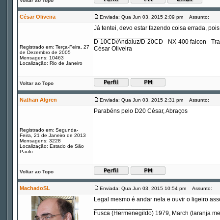
Voltar ao Topo
César Oliveira
Enviada: Qua Jun 03, 2015 2:09 pm
Assunto:
Já tentei, devo estar fazendo coisa errada, poi
_________________
D-10CD/Andaluz/D-20CD - NX-400 falcon - Tr
Registrado em: Terça-Feira, 27
César Oliveira
de Dezembro de 2005
Mensagens: 10463
Localização: Rio de Janeiro
Voltar ao Topo
Nathan Algren
Enviada: Qua Jun 03, 2015 2:31 pm
Assunto:
Parabéns pelo D20 César, Abraços
Registrado em: Segunda-
Feira, 21 de Janeiro de 2013
Mensagens: 3228
Localização: Estado de São
Paulo
Voltar ao Topo
MachadoSL
Enviada: Qua Jun 03, 2015 10:54 pm
Assunto:
Legal mesmo é andar nela e ouvir o ligeiro ass
_________________
Fusca (Hermenegildo) 1979, March (laranja m