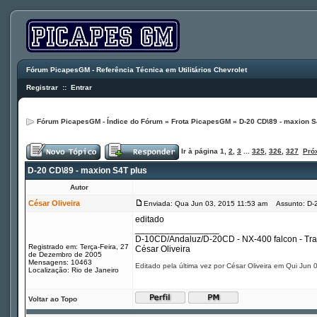
Fórum PicapesGM - Referência Técnica em Utilitários Chevrolet
Registrar
::
Entrar
Fórum PicapesGM - Índice do Fórum
»
Frota PicapesGM
»
D-20 CD\89 - maxion S
Ir à página
1
,
2
,
3
...
325
,
326
,
327
Pró
D-20 CD\89 - maxion S4T plus
Autor
César Oliveira
Enviada: Qua Jun 03, 2015 11:53 am
Assunto: D-2
editado
_________________
D-10CD/Andaluz/D-20CD - NX-400 falcon - Tr
Registrado em: Terça-Feira, 27
César Oliveira
de Dezembro de 2005
Mensagens: 10463
Editado pela última vez por César Oliveira em Qui Jun 
Localização: Rio de Janeiro
Voltar ao Topo