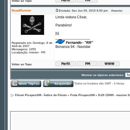
Voltar ao Topo
RoadRunner
Enviada: Sex Jun 05, 2015 8:50 pm
Assunto:
Linda viatura César,
Parabéns!
[s]
_________________
Fernando - "RR"
Registrado em: Domingo, 8 de
Abril de 2007
Bonanza 94 - Navistar
Mensagens: 1055
Localização: Interior - PR
Voltar ao Topo
Mostrar os tópicos anteriores:
Todos os horários são GMT - 3 Horas
Fórum PicapesGM - Índice do Fórum
»
Frota PicapesGM
»
D-20 CD\89 - maxion S