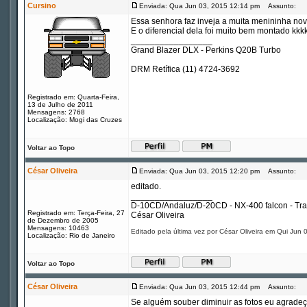
Cursino
Enviada: Qua Jun 03, 2015 12:14 pm
Assunto:
Essa senhora faz inveja a muita menininha nova
E o diferencial dela foi muito bem montado kkk
_________________
Grand Blazer DLX - Perkins Q20B Turbo
DRM Retífica (11) 4724-3692
Registrado em: Quarta-Feira,
13 de Julho de 2011
Mensagens: 2768
Localização: Mogi das Cruzes
Voltar ao Topo
César Oliveira
Enviada: Qua Jun 03, 2015 12:20 pm
Assunto:
editado.
_________________
D-10CD/Andaluz/D-20CD - NX-400 falcon - Tr
Registrado em: Terça-Feira, 27
César Oliveira
de Dezembro de 2005
Mensagens: 10463
Editado pela última vez por César Oliveira em Qui Jun 
Localização: Rio de Janeiro
Voltar ao Topo
César Oliveira
Enviada: Qua Jun 03, 2015 12:44 pm
Assunto:
Se alguém souber diminuir as fotos eu agradeç