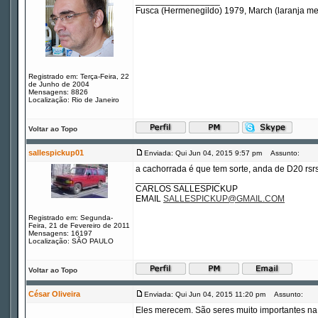
_________________
Fusca (Hermenegildo) 1979, March (laranja m
Registrado em: Terça-Feira, 22
de Junho de 2004
Mensagens: 8826
Localização: Rio de Janeiro
Voltar ao Topo
sallespickup01
Enviada: Qui Jun 04, 2015 9:57 pm
Assunto:
a cachorrada é que tem sorte, anda de D20 rsrs
_________________
CARLOS SALLESPICKUP
EMAIL
SALLESPICKUP@GMAIL.COM
Registrado em: Segunda-
Feira, 21 de Fevereiro de 2011
Mensagens: 16197
Localização: SÃO PAULO
Voltar ao Topo
César Oliveira
Enviada: Qui Jun 04, 2015 11:20 pm
Assunto:
Eles merecem. São seres muito importantes na