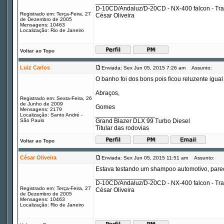
_________________
D-10CD/Andaluz/D-20CD - NX-400 falcon - Tr
Registrado em: Terça-Feira, 27
César Oliveira
de Dezembro de 2005
Mensagens: 10463
Localização: Rio de Janeiro
Voltar ao Topo
Luiz Carlos
Enviada: Sex Jun 05, 2015 7:26 am
Assunto:
O banho foi dos bons pois ficou reluzente igua
Abraços,
Registrado em: Sexta-Feira, 26
de Junho de 2009
Gomes
Mensagens: 2179
_________________
Localização: Santo André -
São Paulo
Grand Blazer DLX 99 Turbo Diesel
Titular das rodovias
Voltar ao Topo
César Oliveira
Enviada: Sex Jun 05, 2015 11:51 am
Assunto:
Estava testando um shampoo automotivo, parec
_________________
D-10CD/Andaluz/D-20CD - NX-400 falcon - Tr
Registrado em: Terça-Feira, 27
César Oliveira
de Dezembro de 2005
Mensagens: 10463
Localização: Rio de Janeiro