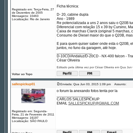
Ficha técnica:
Registrado em: Terça-Feira, 27
de Dezembro de 2005
D- 20, cabine dupla
Mensagens: 10463
Ano - 1989
Localização: Rio de Janeiro
Re potencializada a uns 2 anos saiu o Q20B tu
Diferencial com relação 15 x 39 by Cursino, 
Caixa de marchas Clarck (original 5 marchas, c
Consumo de Diesel maior do que o Q20B, mas é
E para quem quiser saber onde esta o Q20B, el
juntos, no funo da garagem, até hoje.
_________________
D-10CD/Andaluz/D-20CD - NX-400 falcon - Tr
César Oliveira
Editado pela última vez por César Oliveira em Qua Jun
Voltar ao Topo
sallespickup01
Enviada: Qua Jun 03, 2015 1:09 pm
Assunto:
o forum ta anexando fotos tenta por la
_________________
CARLOS SALLESPICKUP
EMAIL
SALLESPICKUP@GMAIL.COM
Registrado em: Segunda-
Feira, 21 de Fevereiro de 2011
Mensagens: 16197
Localização: SÃO PAULO