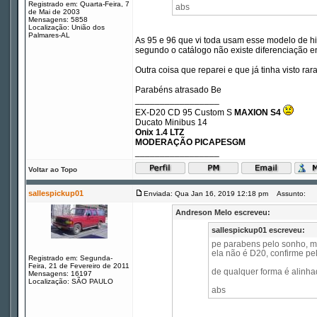
Registrado em: Quarta-Feira, 7
abs
de Mai de 2003
Mensagens: 5858
Localização: União dos
Palmares-AL
As 95 e 96 que vi toda usam esse modelo de h
segundo o catálogo não existe diferenciação en
Outra coisa que reparei e que já tinha visto r
Parabéns atrasado Be
_________________
EX-D20 CD 95 Custom S
MAXION S4
Ducato Minibus 14
Onix 1.4 LTZ
MODERAÇÃO PICAPESGM
_________________
Voltar ao Topo
sallespickup01
Enviada: Qua Jan 16, 2019 12:18 pm
Assunto:
Andreson Melo escreveu:
sallespickup01 escreveu:
pe parabens pelo sonho, ma
ela não é D20, confirme pel
Registrado em: Segunda-
Feira, 21 de Fevereiro de 2011
de qualquer forma é alinhad
Mensagens: 16197
Localização: SÃO PAULO
abs