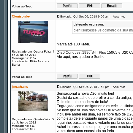
Voltar ao Topo
Clenisonbe
Enviada: Qui Set 06, 2018 9:56 am
Assunto:
delegado escreveu:
clenilson;esse velocímetro da sua m
Marca até 180 KM/h.
_________________
Registrado em: Quarta-Feira, 4
D-20 Conquest 1996 S4T Plus 150Cv e D20 Cu
de Julho de 2012
Até aqui, nos ajudou o Senhor.
Mensagens: 1157
Localização: Pilão Arcado -
Bahia
Voltar ao Topo
jonathasw
Enviada: Qui Set 06, 2018 7:52 pm
Assunto:
Sensacional a nova D20, muito top!
Gostei da cor, acho que prefiro a cor da antiga
Ta inteirona hein, show de bola!
Engraçado como antigamente os veículos tinham 
Se bem que vi uma das novas Hilux vermelha, g
Inclusive andei em uma, eu sempre falo de D20,
completa) dele enquanto íamos de uma cidade a
Registrado em: Quinta-Feira, 5
joguinho, basta só virar o volante pra la ou pra 
de Julho de 2012
Mensagens: 511
Achei interessante sempre jogar uma marcha pr
Localização: MG
vezes dava uma encostada no freio...