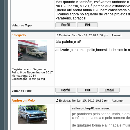
Mas quando vi também, estávamos andando a 16
Na D20 nossa, a 120 já parece que estamos 
Queria até andar numa D20 bem conservada como
Ficamos agora no aguardo de ver os projetos 
Parabéns, abraços!
Voltar ao Topo
delegado
Enviada: Sex Dez 07, 2018 1:50 pm
Assunto:
fala painho;e aí/
_________________
amizade ,carater,respeito,honestidade.rock in ro
Registrado em: Segunda-
Feira, 6 de Novembro de 2017
Mensagens: 3034
Localização: ipatinga mg
Voltar ao Topo
Andreson Melo
Enviada: Ter Jan 15, 2019 10:35 pm
Assunto:
sallespickup01 escreveu:
pe parabens pelo sonho, mais ja era
confirme pela nota e pelo numero de 
de qualquer forma é alinhada e muiii