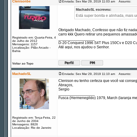
Clenisonbe
Enviada: Sex Mar 29, 2019 11:03 am
Assunto:
MachadoSL escreveu:
Está super bonita e alinhada, mais 
Obrigado Machado, Confesso que não fiz nada a
carro kkk Quero retirar uns pequenos amassados,
Registrado em: Quarta-Feira, 4
_________________
de Julho de 2012
D-20 Conquest 1996 S4T Plus 150Cv e D20 Cu
Mensagens: 1157
Até aqui, nos ajudou o Senhor.
Localização: Pilão Arcado -
Bahia
Voltar ao Topo
MachadoSL
Enviada: Sex Mar 29, 2019 11:10 am
Assunto:
Clenison eu tenho certeza que você vai conseg
Abraços,
Sergio
_________________
Fusca (Hermenegildo) 1979, March (laranja m
Registrado em: Terça-Feira, 22
de Junho de 2004
Mensagens: 8826
Localização: Rio de Janeiro