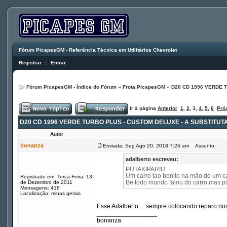
Fórum PicapesGM - Referência Técnica em Utilitários Chevrolet
Registrar
::
Entrar
Fórum PicapesGM - Índice do Fórum
»
Frota PicapesGM
»
D20 CD 1996 VERDE 
Ir à página
Anterior
1
,
2
,
3
,
4
,
5
,
6
Pró
D20 CD 1996 VERDE TURBO PLUS - CUSTOM DELUXE - A SUBSTITUT
Autor
bonanza
Enviada: Seg Ago 20, 2018 7:26 am
Assunto:
adalberto escreveu:
PUTAKIPARIU
Um carro tao bonito na mão de um car
Registrado em: Terça-Feira, 13
Be todo mundo falou do carro mas pa
de Dezembro de 2011
Mensagens: 418
Localização: minas gerais
Esse Adalberto.....sempre colocando reparo nos
_________________
bonanza