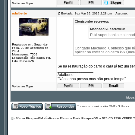
Voltar ao Topo
adalberto
Enviada: Sex Mar 29, 2019 2:28 pm
Assunto:
Clenisonbe escreveu:
MachadoSL escreveu:
Está super bonita e alinha
Registrado em: Segunda-
Feira, 20 de Dezembro de
Obrigado Machado, Confesso que não
2004
aplicar na estética do carro kkk Quer
Mensagens: 7559
Localização: são paulo/ Pq.
Edu Chaves/ZN
Se na restauração do carro o cara já fez um se
_________________
Adalberto
"Não tenha pressa mas não perca tempo"
Voltar ao Topo
Mostr
Todos os horários são GMT - 3 Horas
Fórum PicapesGM - Índice do Fórum
»
Frota PicapesGM
»
D20 CD 1996 VERDE 