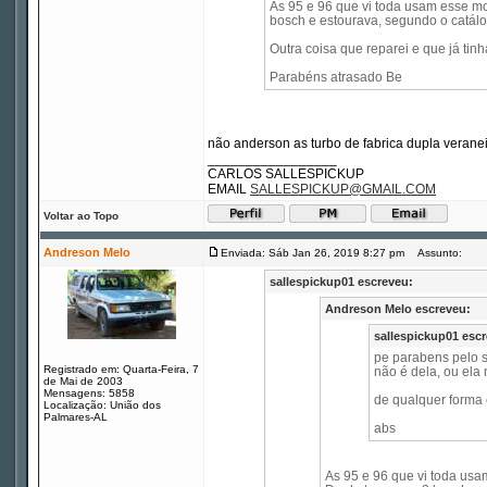
As 95 e 96 que vi toda usam esse m
bosch e estourava, segundo o catálog
Outra coisa que reparei e que já tin
Parabéns atrasado Be
não anderson as turbo de fabrica dupla veran
_________________
CARLOS SALLESPICKUP
EMAIL
SALLESPICKUP@GMAIL.COM
Voltar ao Topo
Andreson Melo
Enviada: Sáb Jan 26, 2019 8:27 pm
Assunto:
sallespickup01 escreveu:
Andreson Melo escreveu:
sallespickup01 esc
pe parabens pelo s
Registrado em: Quarta-Feira, 7
não é dela, ou ela 
de Mai de 2003
Mensagens: 5858
de qualquer forma é
Localização: União dos
Palmares-AL
abs
As 95 e 96 que vi toda usa