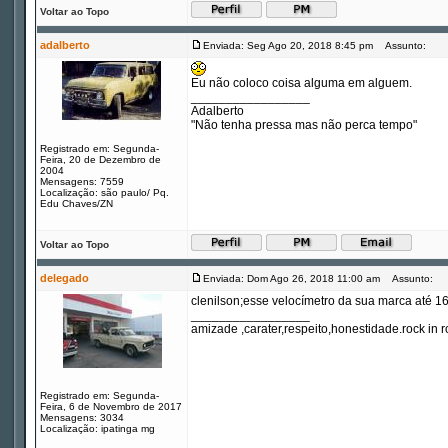
Voltar ao Topo
adalberto
Enviada: Seg Ago 20, 2018 8:45 pm
Assunto:
Eu não coloco coisa alguma em alguem.
_________________
Adalberto
"Não tenha pressa mas não perca tempo"
Registrado em: Segunda-
Feira, 20 de Dezembro de
2004
Mensagens: 7559
Localização: são paulo/ Pq.
Edu Chaves/ZN
Voltar ao Topo
delegado
Enviada: Dom Ago 26, 2018 11:00 am
Assunto:
clenilson;esse velocímetro da sua marca até 1
_________________
amizade ,carater,respeito,honestidade.rock in ro
Registrado em: Segunda-
Feira, 6 de Novembro de 2017
Mensagens: 3034
Localização: ipatinga mg