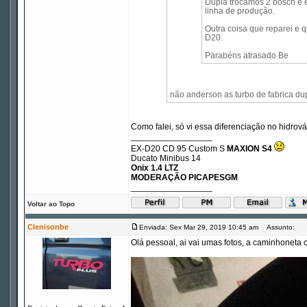
Dupla trocamos 2 bosch e e
linha de produção.
Outra coisa que reparei e q
D20.
Parabéns atrasado Be
não anderson as turbo de fabrica d
Como falei, só vi essa diferenciação no hidrov
_________________
EX-D20 CD 95 Custom S
MAXION S4
Ducato Minibus 14
Onix 1.4 LTZ
MODERAÇÃO PICAPESGM
_________________
Voltar ao Topo
Clenisonbe
Enviada: Sex Mar 29, 2019 10:45 am
Assunto:
Olá pessoal, ai vai umas fotos, a caminhoneta 