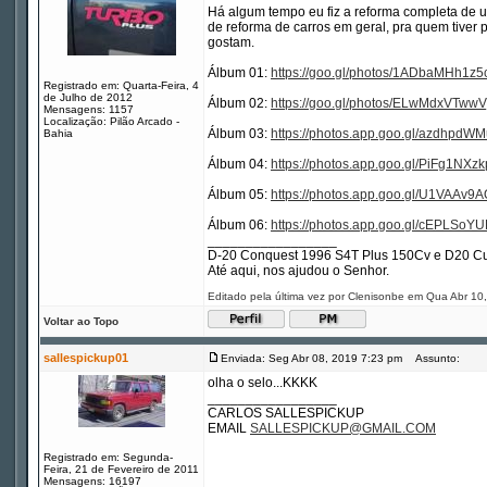
Há algum tempo eu fiz a reforma completa de 
de reforma de carros em geral, pra quem tiver p
gostam.
Álbum 01:
https://goo.gl/photos/1ADbaMHh1z5
Registrado em: Quarta-Feira, 4
de Julho de 2012
Álbum 02:
https://goo.gl/photos/ELwMdxVTwwV
Mensagens: 1157
Localização: Pilão Arcado -
Álbum 03:
https://photos.app.goo.gl/azdhpd
Bahia
Álbum 04:
https://photos.app.goo.gl/PiFg1NX
Álbum 05:
https://photos.app.goo.gl/U1VAAv
Álbum 06:
https://photos.app.goo.gl/cEPLSo
_________________
D-20 Conquest 1996 S4T Plus 150Cv e D20 Cu
Até aqui, nos ajudou o Senhor.
Editado pela última vez por Clenisonbe em Qua Abr 10,
Voltar ao Topo
sallespickup01
Enviada: Seg Abr 08, 2019 7:23 pm
Assunto:
olha o selo...KKKK
_________________
CARLOS SALLESPICKUP
EMAIL
SALLESPICKUP@GMAIL.COM
Registrado em: Segunda-
Feira, 21 de Fevereiro de 2011
Mensagens: 16197