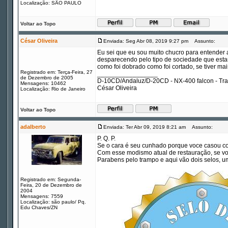
Localização: SÃO PAULO
Voltar ao Topo
César Oliveira
Enviada: Seg Abr 08, 2019 9:27 pm
Assunto:
Eu sei que eu sou muito chucro para entender ar
desparecendo pelo tipo de sociedade que esta
como foi dobrado como foi cortado, se tiver ma
Registrado em: Terça-Feira, 27
_________________
de Dezembro de 2005
D-10CD/Andaluz/D-20CD - NX-400 falcon - Tr
Mensagens: 10462
César Oliveira
Localização: Rio de Janeiro
Voltar ao Topo
adalberto
Enviada: Ter Abr 09, 2019 8:21 am
Assunto:
P. Q. P.
Se o cara é seu cunhado porque voce casou com
Com esse modismo atual de restauração, se voce 
Parabens pelo trampo e aqui vão dois selos, 
Registrado em: Segunda-
Feira, 20 de Dezembro de
2004
Mensagens: 7559
Localização: são paulo/ Pq.
Edu Chaves/ZN