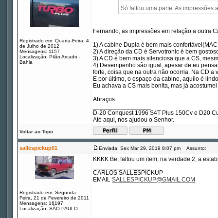
Só faltou uma parte: As impressões 
Fernando, as impressões em relação a outra Ca
Registrado em: Quarta-Feira, 4
1) A cabine Dupla é bem mais confortável(MACI
de Julho de 2012
2) A direção da CD é Servotronic é bem gostoso 
Mensagens: 1157
Localização: Pilão Arcado -
3) A CD é bem mais silenciosa que a CS, mesmo
Bahia
4) Desempenho são igual, apesar de eu pensar 
forte, coisa que na outra não ocorria. Na CD
E por último, o espaço da cabine, aquilo é li
Eu achava a CS mais bonita, mas já acostumei
Abraços
_________________
D-20 Conquest 1996 S4T Plus 150Cv e D20 Cu
Até aqui, nos ajudou o Senhor.
Voltar ao Topo
sallespickup01
Enviada: Sex Mar 29, 2019 8:07 pm
Assunto:
KKKK Be, faltou um item, na verdade 2, a esta
_________________
CARLOS SALLESPICKUP
EMAIL
SALLESPICKUP@GMAIL.COM
Registrado em: Segunda-
Feira, 21 de Fevereiro de 2011
Mensagens: 16197
Localização: SÃO PAULO