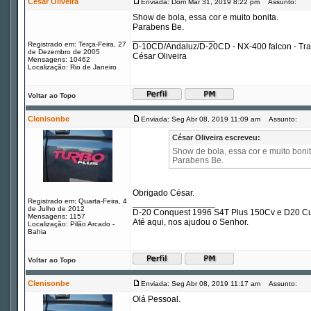
César Oliveira
Enviada: Dom Mar 31, 2019 8:22 pm
Assunto:
Show de bola, essa cor e muito bonita.
Parabens Be.
_________________
Registrado em: Terça-Feira, 27
D-10CD/Andaluz/D-20CD - NX-400 falcon - Tr
de Dezembro de 2005
César Oliveira
Mensagens: 10462
Localização: Rio de Janeiro
Voltar ao Topo
Clenisonbe
Enviada: Seg Abr 08, 2019 11:09 am
Assunto:
César Oliveira escreveu:
Show de bola, essa cor e muito bonit
Parabens Be.
Obrigado César.
Registrado em: Quarta-Feira, 4
_________________
de Julho de 2012
D-20 Conquest 1996 S4T Plus 150Cv e D20 Cu
Mensagens: 1157
Até aqui, nos ajudou o Senhor.
Localização: Pilão Arcado -
Bahia
Voltar ao Topo
Clenisonbe
Enviada: Seg Abr 08, 2019 11:17 am
Assunto:
Olá Pessoal.