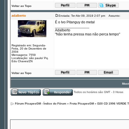
Voltar ao Topo
adalberto
Enviada: Ter Abr 09, 2019 2:07 pm
Assunto:
É o Ivo Pitanguy do metal
_________________
Adalberto
"Não tenha pressa mas não perca tempo"
Registrado em: Segunda-
Feira, 20 de Dezembro de
2004
Mensagens: 7559
Localização: são paulo/ Pq.
Edu Chaves/ZN
Voltar ao Topo
Most
Todos os horários são GMT - 3 Horas
Fórum PicapesGM - Índice do Fórum
»
Frota PicapesGM
»
D20 CD 1996 VERDE 