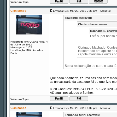
Voltar ao Topo
Clenisonbe
Enviada: Sex Mar 29, 2019 7:38 pm
Assunto:
adalberto escreveu:
Clenisonbe escreveu:
MachadoSL escrev
Está super bonita 
Registrado em: Quarta-Feira, 4
de Julho de 2012
Obrigado Machado, Confess
Mensagens: 1157
Localização: Pilão Arcado -
ta sobrando pra aplicar na 
Bahia
capota marítima e outras co
Se na restauração do carro o cara já
Que nada Adalberto, fiz uma casinha bem modes
as únicas parte da casa que foi eu que fiz e mod
_________________
D-20 Conquest 1996 S4T Plus 150Cv e D20 Cu
Até aqui, nos ajudou o Senhor.
Voltar ao Topo
Clenisonbe
Enviada: Sex Mar 29, 2019 8:02 pm
Assunto:
Fernando furini escreveu: