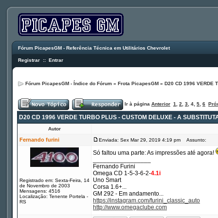
Fórum PicapesGM - Referência Técnica em Utilitários Chevrolet
Registrar
::
Entrar
Fórum PicapesGM - Índice do Fórum
»
Frota PicapesGM
»
D20 CD 1996 VERDE 
Ir à página
Anterior
1
,
2
,
3
,
4
,
5
,
6
Pró
D20 CD 1996 VERDE TURBO PLUS - CUSTOM DELUXE - A SUBSTITUT
Autor
Fernando furini
Enviada: Sex Mar 29, 2019 4:19 pm
Assunto:
Só faltou uma parte: As impressões até agora!
_________________
Fernando Furini
Omega CD 1-5-3-6-2-
4.1i
Uno Smart
Registrado em: Sexta-Feira, 14
de Novembro de 2003
Corsa 1.6+...
Mensagens: 4516
GM 292 - Em andamento...
Localização: Tenente Portela -
https://instagram.com/furini_classic_auto
RS
http://www.omegaclube.com