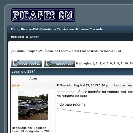
Fórum PicapesGM - Referência Técnica em Utilitários Chevrolet
Registrar
::
Entrar
Fórum PicapesGM - Índice do Fórum
»
Frota PicapesGM
»
veraneio 1974
Ir à página
1
,
2
,
3
,
4
,
5
,
6
,
7
,
8
,
9
,
10
P
veraneio 1974
Autor
jesse
Enviada: Seg Mai 25, 2015 5:20 pm
Assunto: vera
como o meu tópico também foi embora, vai uma
da reforma da vera
indo para reforma
Registrado em: Segunda-
Feira, 13 de Agosto de 2012