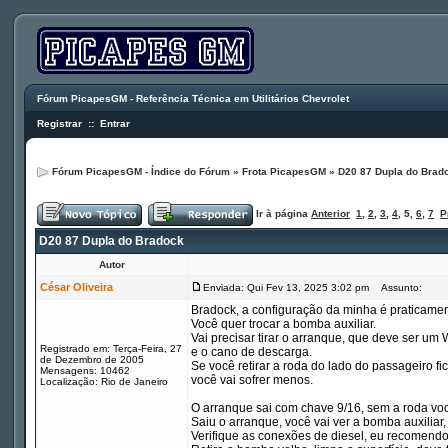
Fórum PicapesGM - Referência Técnica em Utilitários Chevrolet
Registrar
::
Entrar
Fórum PicapesGM - Índice do Fórum
»
Frota PicapesGM
»
D20 87 Dupla do Brad
Ir à página
Anterior
1
,
2
,
3
,
4
,
5
,
6
,
7
P
D20 87 Dupla do Bradock
Autor
César Oliveira
Enviada: Qui Fev 13, 2025 3:02 pm
Assunto:
Bradock, a configuração da minha é praticamen
Você quer trocar a bomba auxiliar.
Vai precisar tirar o arranque, que deve ser um
Registrado em: Terça-Feira, 27
e o cano de descarga.
de Dezembro de 2005
Se você retirar a roda do lado do passageiro fi
Mensagens: 10462
você vai sofrer menos.
Localização: Rio de Janeiro
O arranque sai com chave 9/16, sem a roda voc
Saiu o arranque, você vai ver a bomba auxiliar
Verifique as conexões de diesel, eu recomend