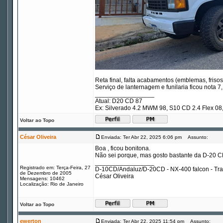
Reta final, falta acabamentos (emblemas, frisos,
Serviço de lanternagem e funilaria ficou nota 7
_________________
Atual: D20 CD 87
Ex: Silverado 4.2 MWM 98, S10 CD 2.4 Flex 
Voltar ao Topo
César Oliveira
Enviada: Ter Abr 22, 2025 6:06 pm
Assunto:
Boa , ficou bonitona.
Não sei porque, mas gosto bastante da D-20 C
_________________
Registrado em: Terça-Feira, 27
D-10CD/Andaluz/D-20CD - NX-400 falcon - Tr
de Dezembro de 2005
César Oliveira
Mensagens: 10462
Localização: Rio de Janeiro
Voltar ao Topo
ewerton
Enviada: Ter Abr 22, 2025 11:54 pm
Assunto: