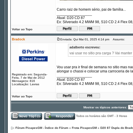
Carro raiz de homem sério, pai de família...
_________________
Atual: D20 CD 87
Ex: Silverado 4.2 MWM 98, S10 CD 2.4 Flex 
Voltar ao Topo
Bradock
Enviada: Qui Mai 01, 2025 4:14 pm
Assunto:
adalberto escreveu:
vai usar no sitio pra carga ? Vai manter
Vou usar pra ir final de semana no sitio mas n
alongar o chassi e colocar uma carroceria de l
Registrado em: Segunda-
_________________
Feira, 7 de Mai de 2012
Atual: D20 CD 87
Mensagens: 816
Ex: Silverado 4.2 MWM 98, S10 CD 2.4 Flex 
Localização: Lavras
Voltar ao Topo
Mostrar os tópicos anteriores:
Todos os horários são GMT - 3 Horas
Fórum PicapesGM - Índice do Fórum
»
Frota PicapesGM
»
D20 87 Dupla do Brad