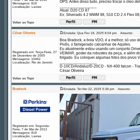
OPS: Antes disso tudo, preciso trocar o óleo de
Mensagens: 816
_________________
Localização: Lavras
Atual: D20 CD 87
Ex: Silverado 4.2 MWM 98, S10 CD 2.4 Flex 
Voltar ao Topo
César Oliveira
Enviada: Qua Fev 19, 2025 8:04 pm
Assunto:
Boa Bradock, a boia VDO, é a melhor, só uso de
Pivõs, o famigerado calcanhar de Aquiles.
Eu atualmente estou usando um conjunto Drive
Registrado em: Terça-Feira, 27
VEIMAR, gostei da robustes da peça, e além dis
de Dezembro de 2005
folgado. Eu coloquei algumas fotos dos pivos 
Mensagens: 10462
_________________
Localização: Rio de Janeiro
D-10CD/Andaluz/D-20CD - NX-400 falcon - Tr
César Oliveira
Voltar ao Topo
Bradock
Enviada: Ter Abr 22, 2025 5:39 pm
Assunto:
Registrado em: Segunda-
Feira, 7 de Mai de 2012
Mensagens: 816
Localização: Lavras