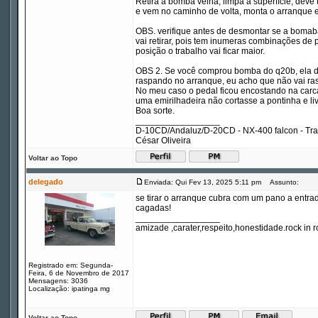
Retira a bomba velha, limpa a superfície, deve
e vem no caminho de volta, monta o arranque e
OBS. verifique antes de desmontar se a bomab
vai retirar, pois tem inumeras combinações de 
posição o trabalho vai ficar maior.
OBS 2. Se você comprou bomba do q20b, ela dev
raspando no arranque, eu acho que não vai rasp
No meu caso o pedal ficou encostando na carc
uma emirilhadeira não cortasse a pontinha e li
Boa sorte.
_________________
D-10CD/Andaluz/D-20CD - NX-400 falcon - Tr
César Oliveira
Voltar ao Topo
delegado
Enviada: Qui Fev 13, 2025 5:11 pm
Assunto:
se tirar o arranque cubra com um pano a entra
cagadas!
_________________
amizade ,carater,respeito,honestidade.rock in ro
Registrado em: Segunda-
Feira, 6 de Novembro de 2017
Mensagens: 3036
Localização: ipatinga mg
Voltar ao Topo