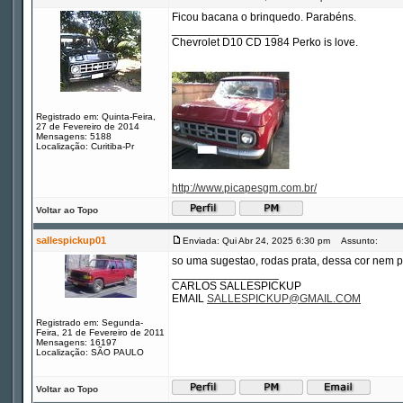
Ficou bacana o brinquedo. Parabéns.
_________________
Chevrolet D10 CD 1984 Perko is love.
Registrado em: Quinta-Feira,
27 de Fevereiro de 2014
Mensagens: 5188
Localização: Curitiba-Pr
http://www.picapesgm.com.br/
Voltar ao Topo
sallespickup01
Enviada: Qui Abr 24, 2025 6:30 pm
Assunto:
so uma sugestao, rodas prata, dessa cor nem p
_________________
CARLOS SALLESPICKUP
EMAIL
SALLESPICKUP@GMAIL.COM
Registrado em: Segunda-
Feira, 21 de Fevereiro de 2011
Mensagens: 16197
Localização: SÃO PAULO
Voltar ao Topo