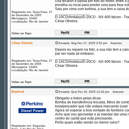
Usa tecalon e passa por trás do motor, entre a 
presilha ou local para preder uma para fixar est
Saiu por cima com turbina, a sua tem a caixa d
Registrado em: Terça-Feira, 27
_________________
de Dezembro de 2005
D-10CD/Andaluz/D-20CD - NX-400 falcon - Tr
Mensagens: 10462
César Oliveira
Localização: Rio de Janeiro
Voltar ao Topo
César Oliveira
Enviada: Seg Fev 17, 2025 2:52 pm
Assunto:
Depois eu reparei na foto, a sua não tem a caix
par ver nada ali embaixo.
_________________
Registrado em: Terça-Feira, 27
D-10CD/Andaluz/D-20CD - NX-400 falcon - Tr
de Dezembro de 2005
César Oliveira
Mensagens: 10462
Localização: Rio de Janeiro
Voltar ao Topo
Bradock
Enviada: Qua Fev 19, 2025 12:43 pm
Assunto:
Obrigado a todos pelas dicas.
Bomba de transferência trocada, filtros de comb
boia/pescador que não estava marcando (usei V
Agora só esperar a boa vontade do funileiro com
Acho que vou aproveitar e já mandar dar uma re
centro do cardã que está precisando.
Pivôs quais estão sendo os menor ruins?
Registrado em: Segunda-
Feira, 7 de Mai de 2012