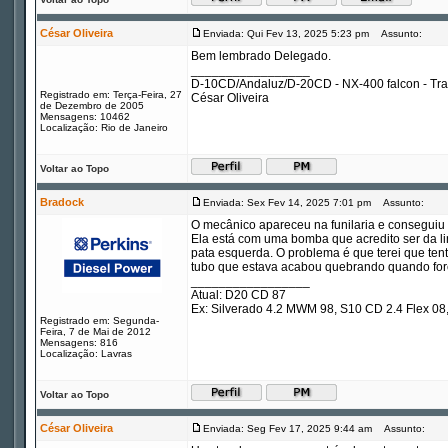
César Oliveira
Enviada: Qui Fev 13, 2025 5:23 pm
Assunto:
Bem lembrado Delegado.
_________________
D-10CD/Andaluz/D-20CD - NX-400 falcon - Tr
Registrado em: Terça-Feira, 27
César Oliveira
de Dezembro de 2005
Mensagens: 10462
Localização: Rio de Janeiro
Voltar ao Topo
Bradock
Enviada: Sex Fev 14, 2025 7:01 pm
Assunto:
O mecânico apareceu na funilaria e conseguiu t
Ela está com uma bomba que acredito ser da li
pata esquerda. O problema é que terei que tenta
tubo que estava acabou quebrando quando força
_________________
Atual: D20 CD 87
Ex: Silverado 4.2 MWM 98, S10 CD 2.4 Flex 
Registrado em: Segunda-
Feira, 7 de Mai de 2012
Mensagens: 816
Localização: Lavras
Voltar ao Topo
César Oliveira
Enviada: Seg Fev 17, 2025 9:44 am
Assunto: