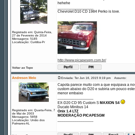
hehehe
_________________
Chevrolet D10 CD 1984 Perko is love.
Registrado em: Quinta-Feira,
27 de Fevereiro de 2014
Mensagens: 5185
Localização: Curitiba-Pr
http://www.picapesgm.com.br/
Voltar ao Topo
Andreson Melo
Enviada: Ter Jun 16, 2015 9:19 pm
Assunto:
Capota parece muito com a que equipava a nos
custom abaixo do D20 e subiria um pouco estes
menor embaixo
_________________
EX-D20 CD 95 Custom S
MAXION S4
Ducato Minibus 14
Registrado em: Quarta-Feira, 7
Onix 1.4 LTZ
de Mai de 2003
MODERAÇÃO PICAPESGM
Mensagens: 5858
_________________
Localização: União dos
Palmares-AL