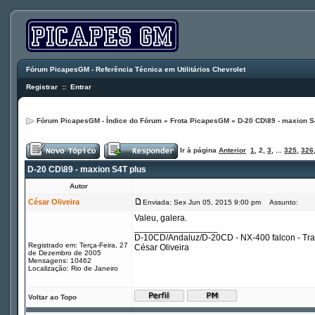
Fórum PicapesGM - Referência Técnica em Utilitários Chevrolet
Registrar
::
Entrar
Fórum PicapesGM - Índice do Fórum
»
Frota PicapesGM
»
D-20 CD\89 - maxion S
Ir à página
Anterior
1
,
2
,
3
, ...
325
,
326
D-20 CD\89 - maxion S4T plus
Autor
César Oliveira
Enviada: Sex Jun 05, 2015 9:00 pm
Assunto:
Valeu, galera.
_________________
D-10CD/Andaluz/D-20CD - NX-400 falcon - Tr
Registrado em: Terça-Feira, 27
César Oliveira
de Dezembro de 2005
Mensagens: 10462
Localização: Rio de Janeiro
Voltar ao Topo