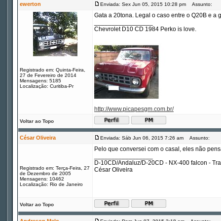
ewerton
Enviada: Sex Jun 05, 2015 10:28 pm
Assunto:
Gata a 20tona. Legal o caso entre o Q20B e a 
_________________
Chevrolet D10 CD 1984 Perko is love.
Registrado em: Quinta-Feira,
27 de Fevereiro de 2014
Mensagens: 5185
Localização: Curitiba-Pr
http://www.picapesgm.com.br/
Voltar ao Topo
César Oliveira
Enviada: Sáb Jun 06, 2015 7:26 am
Assunto:
Pelo que conversei com o casal, eles não pens
_________________
D-10CD/Andaluz/D-20CD - NX-400 falcon - Tr
Registrado em: Terça-Feira, 27
César Oliveira
de Dezembro de 2005
Mensagens: 10462
Localização: Rio de Janeiro
Voltar ao Topo