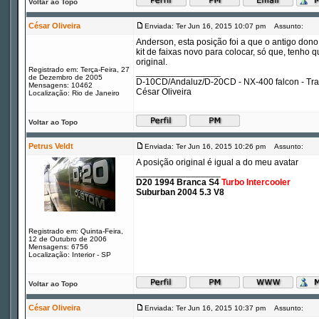
Voltar ao Topo
César Oliveira
Enviada: Ter Jun 16, 2015 10:07 pm
Assunto:
Anderson, esta posição foi a que o antigo dono
kit de faixas novo para colocar, só que, tenho 
original.
Registrado em: Terça-Feira, 27
_________________
de Dezembro de 2005
D-10CD/Andaluz/D-20CD - NX-400 falcon - Tr
Mensagens: 10462
César Oliveira
Localização: Rio de Janeiro
Voltar ao Topo
Petrus Veldt
Enviada: Ter Jun 16, 2015 10:26 pm
Assunto:
A posição original é igual a do meu avatar
_________________
D20 1994 Branca S4
Turbo Intercooler
Suburban 2004 5.3 V8
Registrado em: Quinta-Feira,
12 de Outubro de 2006
Mensagens: 6756
Localização: Interior - SP
Voltar ao Topo
César Oliveira
Enviada: Ter Jun 16, 2015 10:37 pm
Assunto: