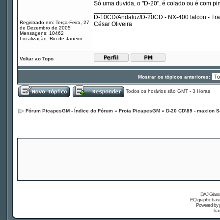
Só uma duvida, o "D-20", é colado ou é com pi
_________________
D-10CD/Andaluz/D-20CD - NX-400 falcon - Tr
Registrado em: Terça-Feira, 27
César Oliveira
de Dezembro de 2005
Mensagens: 10462
Localização: Rio de Janeiro
Voltar ao Topo
Mostrar os tópicos anteriores:
Todos os horários são GMT - 3 Horas
Fórum PicapesGM - Índice do Fórum
»
Frota PicapesGM
»
D-20 CD\89 - maxion S
DAJ Glass 
EQ graphic based
Powered by
Tra