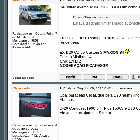
Andreson Melo
Enviada: Dom Jun 07, 2015 2:18 am
Assunto:
Belíssimo exemplar de D20 CD e assim como as
César Oliveira escreveu:
Estava testando um shampoo automotivo
Registrado em: Quarta-Feira, 7
de Mai de 2003
Eu uso e indico o shampoo automotivo com cer
Mensagens: 5858
rende bem.
Localização: União dos
_________________
Palmares-AL
EX-D20 CD 95 Custom S
MAXION S4
Ducato Minibus 14
Onix 1.4 LTZ
MODERAÇÃO PICAPESGM
_________________
Voltar ao Topo
Clenisonbe
Enviada: Seg Jun 08, 2015 6:42 pm
Assunto:
Opa, parabéns César, que bela D20 heim? lind
Abraços
_________________
D-20 Conquest 1996 S4T Plus 150Cv e D20 Cu
Até aqui, nos ajudou o Senhor.
Registrado em: Quarta-Feira, 4
de Julho de 2012
Mensagens: 1157
Localização: Pilão Arcado -
Bahia