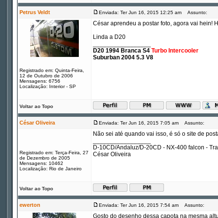
Petrus Veldt
Enviada: Ter Jun 16, 2015 12:25 am
Assunto:
César aprendeu a postar foto, agora vai hein! 
Linda a D20
_________________
D20 1994 Branca S4
Turbo Intercooler
Suburban 2004 5.3 V8
Registrado em: Quinta-Feira,
12 de Outubro de 2006
Mensagens: 6756
Localização: Interior - SP
Voltar ao Topo
César Oliveira
Enviada: Ter Jun 16, 2015 7:05 am
Assunto:
Não sei até quando vai isso, é só o site de po
_________________
D-10CD/Andaluz/D-20CD - NX-400 falcon - Tr
Registrado em: Terça-Feira, 27
César Oliveira
de Dezembro de 2005
Mensagens: 10462
Localização: Rio de Janeiro
Voltar ao Topo
ewerton
Enviada: Ter Jun 16, 2015 7:54 am
Assunto:
Gosto do desenho dessa capota na mesma altura