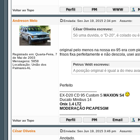
Voltar ao Topo
Andreson Melo
Enviada: Sex Jun 19, 2015 2:34 pm
Assunto:
César Oliveira escreveu:
Só uma duvida, o "D-20", é colado ou 
original pelo menos na nossa ex-95 era com pi
frisos fixa perfeitamente e não descola, usei a
Registrado em: Quarta-Feira, 7
de Mai de 2003
Mensagens: 5858
Petrus Veldt escreveu:
Localização: União dos
Palmares-AL
A posição original é igual a do meu ava
Perfeito
_________________
EX-D20 CD 95 Custom S
MAXION S4
Ducato Minibus 14
Onix 1.4 LTZ
MODERAÇÃO PICAPESGM
_________________
Voltar ao Topo
César Oliveira
Enviada: Sex Jun 19, 2015 3:46 pm
Assunto:
Anotado.