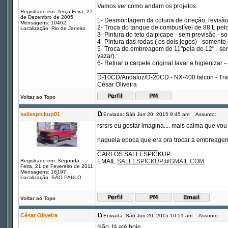
Vamos ver como andam os projetos:
Registrado em: Terça-Feira, 27
de Dezembro de 2005
1- Desmontagem da coluna de direção, revisão e
Mensagens: 10462
2- Troca do tanque de combustível de 88 L pelo 
Localização: Rio de Janeiro
3- Pintura do teto da picape - sem previsão - 
4- Pintura das rodas ( os dois jogos) - soment
5- Troca de embreagem de 11"pela de 12" - sem 
vazar).
6- Retirar o carpete original lavar e higienizar 
_________________
D-10CD/Andaluz/D-20CD - NX-400 falcon - Tr
César Oliveira
Voltar ao Topo
sallespickup01
Enviada: Sáb Jun 20, 2015 9:45 am
Assunto:
rsrsrs eu gostar imagina.... mais calma que vo
naquela epoca que era pra trocar a embreagem 
_________________
CARLOS SALLESPICKUP
Registrado em: Segunda-
EMAIL
SALLESPICKUP@GMAIL.COM
Feira, 21 de Fevereiro de 2011
Mensagens: 16197
Localização: SÃO PAULO
Voltar ao Topo
César Oliveira
Enviada: Sáb Jun 20, 2015 10:51 am
Assunto:
Não, tá até hoje.