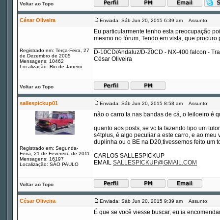
Voltar ao Topo
César Oliveira
Enviada: Sáb Jun 20, 2015 6:39 am
Assunto:
Eu particularmente tenho esta preocupação pois
mesmo no fórum, Tendo em vista, que procuro pr
_________________
Registrado em: Terça-Feira, 27
D-10CD/Andaluz/D-20CD - NX-400 falcon - Tr
de Dezembro de 2005
César Oliveira
Mensagens: 10462
Localização: Rio de Janeiro
Voltar ao Topo
sallespickup01
Enviada: Sáb Jun 20, 2015 8:58 am
Assunto:
não o carro ta nas bandas de cá, o leiloeiro é q
quanto aos posts, se vc ta fazendo tipo um tut
s4tplus, é algo peculiar a este carro, e ao meu 
duplinha ou o BE na D20,tivessemos feito um to
Registrado em: Segunda-
_________________
Feira, 21 de Fevereiro de 2011
CARLOS SALLESPICKUP
Mensagens: 16197
EMAIL
SALLESPICKUP@GMAIL.COM
Localização: SÃO PAULO
Voltar ao Topo
César Oliveira
Enviada: Sáb Jun 20, 2015 9:39 am
Assunto:
É que se você viesse buscar, eu ia encomendar 