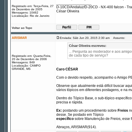
_________________
Registrado em: Terça-Feira, 27
D-10CD/Andaluz/D-20CD - NX-400 falcon - Tr
de Dezembro de 2005
César Oliveira
Mensagens: 10462
Localização: Rio de Janeiro
Voltar ao Topo
ARISMAR
Enviada: Sáb Jun 20, 2015 2:30 am
Assunto:
César Oliveira escreveu:
... Pergunta ao moderador e aos amigos,
de cada tipo de serviço?
Registrado em: Quarta-Feira,
20 de Dezembro de 2006
Mensagens: 849
Localização: CAMPO
GRANDE, MS
Caro CÉSAR
Com o devido respeito, acompanho o Amigo PE
Observe que atualmente está difícil buscar aq
vários tópicos em diferentes postagens, e na 
Dentro do Tópico Base, o sub-tópico específico
precisa e rápida.
Ex:
postando um procedimento sobre
Freios
no
desse. Se postado em Tópico
específico
sobre Manutenção de Freios, esse f
Abraços, ARISMAR(914).