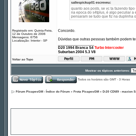
sallespickup01 escreveu:
quanto aos posts, se vc ta fazendo tip
na epoca do s4tplus, é algo peculiar a e
pensaram se tudo que fiz na duplinha o
Concordo.
Registrado em: Quinta-Feira,
12 de Outubro de 2006
Mensagens: 6756
Dúvidas que outras pessoas também podem ter o
Localização: Interior - SP
_________________
D20 1994 Branca S4
Turbo Intercooler
Suburban 2004 5.3 V8
Voltar ao Topo
Mostrar os tópicos anteriores:
Todos os horários são GMT - 3 Horas
Fórum PicapesGM - Índice do Fórum
»
Frota PicapesGM
»
D-20 CD\89 - maxion S