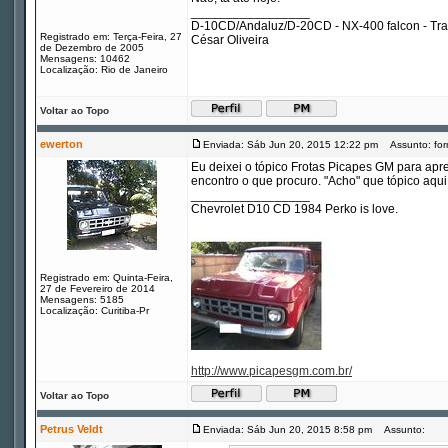
_________________
D-10CD/Andaluz/D-20CD - NX-400 falcon - Tr
Registrado em: Terça-Feira, 27
César Oliveira
de Dezembro de 2005
Mensagens: 10462
Localização: Rio de Janeiro
Voltar ao Topo
ewerton
Enviada: Sáb Jun 20, 2015 12:22 pm
Assunto: for
Eu deixei o tópico Frotas Picapes GM para apre
encontro o que procuro. "Acho" que tópico aqu
_________________
Chevrolet D10 CD 1984 Perko is love.
Registrado em: Quinta-Feira,
27 de Fevereiro de 2014
Mensagens: 5185
Localização: Curitiba-Pr
http://www.picapesgm.com.br/
Voltar ao Topo
Petrus Veldt
Enviada: Sáb Jun 20, 2015 8:58 pm
Assunto: