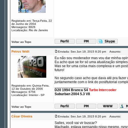
Registrado em: Terça-Feira, 22
de Junho de 2004
Mensagens: 8826
Localização: Rio de Janeiro
Voltar ao Topo
Petrus Veldt
Enviada: Sex Jun 19, 2015 8:20 pm
Assunto:
Eu não sou moderador mas vou dar minha opi
Eu acho que se for só uma atualização simples
Mas se for uma coisa mais complexa e um post c
futuro!
No segundo caso acho que dava até pra fazer u
juntamemente com o link do post/tutorial compl
Registrado em: Quinta-Feira,
_________________
12 de Outubro de 2006
D20 1994 Branca S4
Turbo Intercooler
Mensagens: 6756
Suburban 2004 5.3 V8
Localização: Interior - SP
Voltar ao Topo
César Oliveira
Enviada: Sex Jun 19, 2015 8:20 pm
Assunto:
Salles, você vai vir buscar?
Machado, estava pensando nisso mesmo, rsrsr