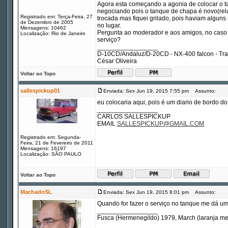
Agora esta começando a agonia de colocar o t
negociando pois o tanque de chapa é novo(relat
Registrado em: Terça-Feira, 27
trocada mas fiquei grilado, pois haviam alguns
de Dezembro de 2005
no lugar.
Mensagens: 10462
Pergunta ao moderador e aos amigos, no caso de
Localização: Rio de Janeiro
serviço?
_________________
D-10CD/Andaluz/D-20CD - NX-400 falcon - Tr
César Oliveira
Voltar ao Topo
sallespickup01
Enviada: Sex Jun 19, 2015 7:55 pm
Assunto:
eu colocaria aqui, pois é um diario de bordo do 
_________________
CARLOS SALLESPICKUP
EMAIL
SALLESPICKUP@GMAIL.COM
Registrado em: Segunda-
Feira, 21 de Fevereiro de 2011
Mensagens: 16197
Localização: SÃO PAULO
Voltar ao Topo
MachadoSL
Enviada: Sex Jun 19, 2015 8:01 pm
Assunto:
Quando for fazer o serviço no tanque me dá um
_________________
Fusca (Hermenegildo) 1979, March (laranja m