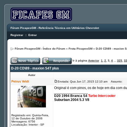
Fórum PicapesGM - Referência Técnica em Utilitários Chevrolet
Registrar
::
Entrar
Fórum PicapesGM - Índice do Fórum
»
Frota PicapesGM
»
D-20 CD\89 - maxion S
Ir à página
Anterior
1
,
2
,
3
,
4
...
325
,
3
D-20 CD\89 - maxion S4T plus
Autor
Petrus Veldt
Enviada: Qua Jun 17, 2015 12:10 am
Assunto:
Original é com pinos, os de hoje em dia com du
_________________
D20 1994 Branca S4
Turbo Intercooler
Suburban 2004 5.3 V8
Registrado em: Quinta-Feira,
12 de Outubro de 2006
Mensagens: 6756
Localização: Interior - SP