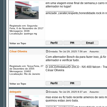
em uma viagem esse final de semana,o carro ne
alternador no lugar!
_________________
amizade ,carater,respeito,honestidade.rock in ro
Registrado em: Segunda-
Feira, 6 de Novembro de 2017
Mensagens: 3036
Localização: ipatinga mg
Voltar ao Topo
César Oliveira
Enviada: Ter Jul 29, 2025 7:56 am
Assunto:
Com alternador Bosch da para fazer isso, já fiz
alternador e verificar tudo.
_________________
Registrado em: Terça-Feira, 27
D-10CD/Andaluz/D-20CD - NX-400 falcon - Tr
de Dezembro de 2005
César Oliveira
Mensagens: 10462
Localização: Rio de Janeiro
Voltar ao Topo
delegado
Enviada: Ter Jul 29, 2025 8:37 am
Assunto:
mas esse eu fiz tudo recente amenos de seis m
queimou estao zero bala.
_________________