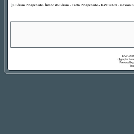
Fórum PicapesGM - Índice do Fórum
»
Frota PicapesGM
»
D-20 CD\89 - maxion S
DAJ Glass 
EQ graphic based
Powered by
Tra