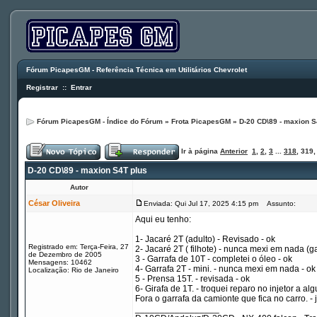
Fórum PicapesGM - Referência Técnica em Utilitários Chevrolet
Registrar
::
Entrar
Fórum PicapesGM - Índice do Fórum
»
Frota PicapesGM
»
D-20 CD\89 - maxion S
Ir à página
Anterior
1
,
2
,
3
...
318
,
319
D-20 CD\89 - maxion S4T plus
Autor
César Oliveira
Enviada: Qui Jul 17, 2025 4:15 pm
Assunto:
Aqui eu tenho:
1- Jacaré 2T (adulto) - Revisado - ok
Registrado em: Terça-Feira, 27
2- Jacaré 2T ( filhote) - nunca mexi em nada (g
de Dezembro de 2005
3 - Garrafa de 10T - completei o óleo - ok
Mensagens: 10462
4- Garrafa 2T - mini. - nunca mexi em nada - ok
Localização: Rio de Janeiro
5 - Prensa 15T. - revisada - ok
6- Girafa de 1T. - troquei reparo no injetor a a
Fora o garrafa da camionte que fica no carro. - 
_________________