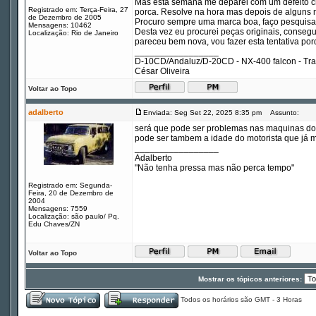
Mas esta semana me deparei com um defeito chat
Registrado em: Terça-Feira, 27
porca. Resolve na hora mas depois de alguns me
de Dezembro de 2005
Procuro sempre uma marca boa, faço pesquisa 
Mensagens: 10462
Desta vez eu procurei peças originais, conseg
Localização: Rio de Janeiro
pareceu bem nova, vou fazer esta tentativa porq
_________________
D-10CD/Andaluz/D-20CD - NX-400 falcon - Tr
César Oliveira
Voltar ao Topo
adalberto
Enviada: Seg Set 22, 2025 8:35 pm
Assunto:
será que pode ser problemas nas maquinas do 
pode ser tambem a idade do motorista que já m
_________________
Adalberto
"Não tenha pressa mas não perca tempo"
Registrado em: Segunda-
Feira, 20 de Dezembro de
2004
Mensagens: 7559
Localização: são paulo/ Pq.
Edu Chaves/ZN
Voltar ao Topo
Mostrar os tópicos anteriores:
Todos os horários são GMT - 3 Horas