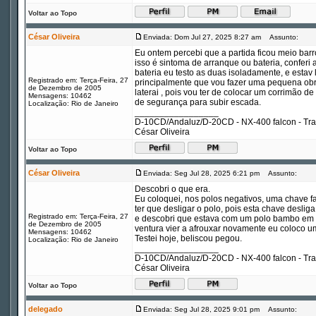
Voltar ao Topo
César Oliveira
Enviada: Dom Jul 27, 2025 8:27 am
Assunto:
Eu ontem percebi que a partida ficou meio barr
isso é sintoma de arranque ou bateria, conferi
bateria eu testo as duas isoladamente, e estav
Registrado em: Terça-Feira, 27
principalmente que vou fazer uma pequena obra
de Dezembro de 2005
laterai , pois vou ter de colocar um corrimão
Mensagens: 10462
de segurança para subir escada.
Localização: Rio de Janeiro
_________________
D-10CD/Andaluz/D-20CD - NX-400 falcon - Tr
César Oliveira
Voltar ao Topo
César Oliveira
Enviada: Seg Jul 28, 2025 6:21 pm
Assunto:
Descobri o que era.
Eu coloquei, nos polos negativos, uma chave f
ter que desligar o polo, pois esta chave desliga
Registrado em: Terça-Feira, 27
e descobri que estava com um polo bambo em um
de Dezembro de 2005
ventura vier a afrouxar novamente eu coloco u
Mensagens: 10462
Testei hoje, beliscou pegou.
Localização: Rio de Janeiro
_________________
D-10CD/Andaluz/D-20CD - NX-400 falcon - Tr
César Oliveira
Voltar ao Topo
delegado
Enviada: Seg Jul 28, 2025 9:01 pm
Assunto: