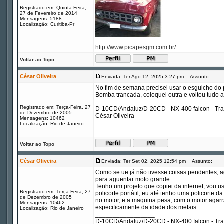
Registrado em: Quinta-Feira,
27 de Fevereiro de 2014
Mensagens: 5188
Localização: Curitiba-Pr
http://www.picapesgm.com.br/
Voltar ao Topo
César Oliveira
Enviada: Ter Ago 12, 2025 3:27 pm
Assunto:
No fim de semana precisei usar o esguicho do p
Bomba trancada, coloquei outra e voltou tudo a
_________________
Registrado em: Terça-Feira, 27
D-10CD/Andaluz/D-20CD - NX-400 falcon - Tr
de Dezembro de 2005
César Oliveira
Mensagens: 10462
Localização: Rio de Janeiro
Voltar ao Topo
César Oliveira
Enviada: Ter Set 02, 2025 12:54 pm
Assunto:
Como se ue já não tivesse coisas pendentes, a
para aguentar moto grande.
Tenho um projeto que copiei da internet, vou u
Registrado em: Terça-Feira, 27
policorte portátil, eu até tenho uma policorte 
de Dezembro de 2005
no motor, e a maquina pesa, com o motor agarr
Mensagens: 10462
especificamente da idade dos metais.
Localização: Rio de Janeiro
_________________
D-10CD/Andaluz/D-20CD - NX-400 falcon - Tr