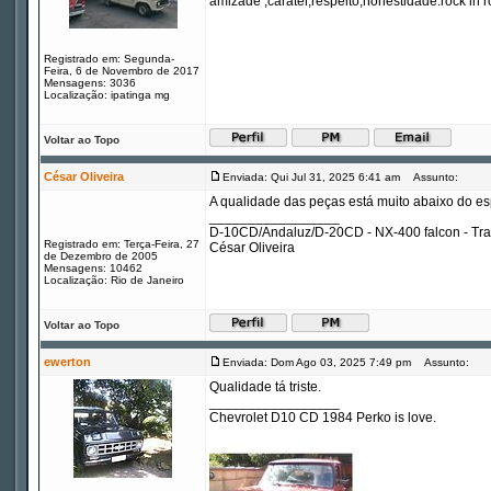
amizade ,carater,respeito,honestidade.rock in ro
Registrado em: Segunda-
Feira, 6 de Novembro de 2017
Mensagens: 3036
Localização: ipatinga mg
Voltar ao Topo
César Oliveira
Enviada: Qui Jul 31, 2025 6:41 am
Assunto:
A qualidade das peças está muito abaixo do esp
_________________
D-10CD/Andaluz/D-20CD - NX-400 falcon - Tr
Registrado em: Terça-Feira, 27
César Oliveira
de Dezembro de 2005
Mensagens: 10462
Localização: Rio de Janeiro
Voltar ao Topo
ewerton
Enviada: Dom Ago 03, 2025 7:49 pm
Assunto:
Qualidade tá triste.
_________________
Chevrolet D10 CD 1984 Perko is love.