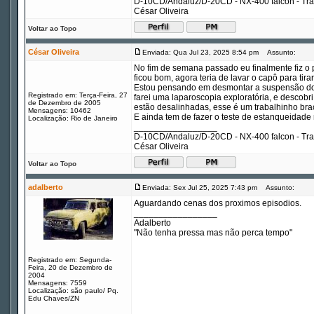
D-10CD/Andaluz/D-20CD - NX-400 falcon - Tr
César Oliveira
Voltar ao Topo
César Oliveira
Enviada: Qua Jul 23, 2025 8:54 pm
Assunto:
No fim de semana passado eu finalmente fiz o 
ficou bom, agora teria de lavar o capô para tir
Estou pensando em desmontar a suspensão do 
Registrado em: Terça-Feira, 27
farei uma laparoscopia exploratória, e descobr
de Dezembro de 2005
estão desalinhadas, esse é um trabalhinho br
Mensagens: 10462
E ainda tem de fazer o teste de estanqueidade
Localização: Rio de Janeiro
_________________
D-10CD/Andaluz/D-20CD - NX-400 falcon - Tr
César Oliveira
Voltar ao Topo
adalberto
Enviada: Sex Jul 25, 2025 7:43 pm
Assunto:
Aguardando cenas dos proximos episodios.
_________________
Adalberto
"Não tenha pressa mas não perca tempo"
Registrado em: Segunda-
Feira, 20 de Dezembro de
2004
Mensagens: 7559
Localização: são paulo/ Pq.
Edu Chaves/ZN