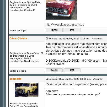
Registrado em: Quinta-Feira,
27 de Fevereiro de 2014
Mensagens: 5188
Localização: Curitiba-Pr
http://www.picapesgm.com.br/
Voltar ao Topo
César Oliveira
Enviada: Qua Out 08, 2025 7:13 am
Assunto:
Sim, vou fazer isso, assim que estiver com o f
Tive de interromper as atividas devido a uma d
oferecidas pelo meu rim, e dessa forma me deu 
Registrado em: Terça-Feira, 27
e vai sair de um jeito ou de outro.
de Dezembro de 2005
_________________
Mensagens: 10463
D-10CD/Andaluz/D-20CD - NX-400 falcon - Tr
Localização: Rio de Janeiro
César Oliveira
Voltar ao Topo
adalberto
Enviada: Qua Out 08, 2025 10:31 am
Assunto:
Cesão vc já falou com o gordinho (salles) pra
_________________
Adalberto
"Não tenha pressa mas não perca tempo"
Registrado em: Segunda-
Feira, 20 de Dezembro de