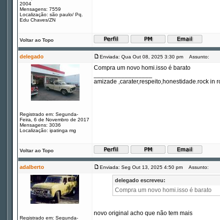
2004
Mensagens: 7559
Localização: são paulo/ Pq.
Edu Chaves/ZN
Voltar ao Topo
delegado
Enviada: Qua Out 08, 2025 3:30 pm
Assunto:
Compra um novo homi.isso é barato
_________________
amizade ,carater,respeito,honestidade.rock in ro
Registrado em: Segunda-
Feira, 6 de Novembro de 2017
Mensagens: 3036
Localização: ipatinga mg
Voltar ao Topo
adalberto
Enviada: Seg Out 13, 2025 4:50 pm
Assunto:
delegado escreveu:
Compra um novo homi.isso é barato
novo original acho que não tem mais
Registrado em: Segunda-