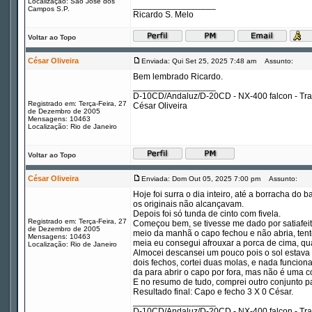
Localização: São Jose dos
_________________
Campos S.P.
Ricardo S. Melo
Voltar ao Topo
César Oliveira
Enviada: Qui Set 25, 2025 7:48 am
Assunto:
Bem lembrado Ricardo.
_________________
D-10CD/Andaluz/D-20CD - NX-400 falcon - Tr
Registrado em: Terça-Feira, 27
César Oliveira
de Dezembro de 2005
Mensagens: 10463
Localização: Rio de Janeiro
Voltar ao Topo
César Oliveira
Enviada: Dom Out 05, 2025 7:00 pm
Assunto:
Hoje foi surra o dia inteiro, até a borracha do 
os originais não alcançavam.
Depois foi só tunda de cinto com fivela.
Registrado em: Terça-Feira, 27
Começou bem, se tivesse me dado por satiafeito
de Dezembro de 2005
meio da manhã o capo fechou e não abria, tente
Mensagens: 10463
meia eu consegui afrouxar a porca de cima, qu
Localização: Rio de Janeiro
Almocei descansei um pouco pois o sol estava c
dois fechos, cortei duas molas, e nada funciona
da para abrir o capo por fora, mas não é uma co
E no resumo de tudo, comprei outro conjunto 
Resultado final: Capo e fecho 3 X 0 César.
_________________
D-10CD/Andaluz/D-20CD - NX-400 falcon - Tr