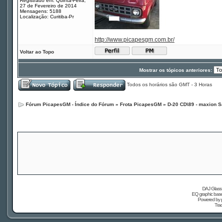
Registrado em: Quinta-Feira,
27 de Fevereiro de 2014
Mensagens: 5188
Localização: Curitiba-Pr
http://www.picapesgm.com.br/
Voltar ao Topo
Mostrar os tópicos anteriores:
Todos os horários são GMT - 3 Horas
Fórum PicapesGM - Índice do Fórum
»
Frota PicapesGM
»
D-20 CD\89 - maxion S
DAJ Glass 
EQ graphic based
Powered by
Tra