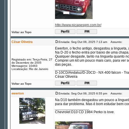
http://www.picapesgm.com.br/
Voltar ao Topo
César Oliveira
Enviada: Seg Out 06, 2025 7:13 am
Assunto:
Ewerton, o fecho antigo, desgastou a lingueta, ai
Na D-20 o fecho entra por baixo de uma chapa, 
Qualquer desgaste, tanto na lingueta quanto no
Registrado em: Terça-Feira, 27
Comprei um kit um pouco mais caro, para ver s
de Dezembro de 2005
das peças.
Mensagens: 10463
_________________
Localização: Rio de Janeiro
D-10CD/Andaluz/D-20CD - NX-400 falcon - Tr
César Oliveira
Voltar ao Topo
ewerton
Enviada: Seg Out 06, 2025 6:55 pm
Assunto:
Na D10 também desgastou um pouco a lingueta. 
para dar problema. Mas é bom estudar bem com
_________________
Chevrolet D10 CD 1984 Perko is love.