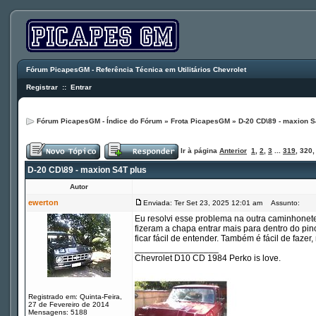
Fórum PicapesGM - Referência Técnica em Utilitários Chevrolet
Registrar
::
Entrar
Fórum PicapesGM - Índice do Fórum
»
Frota PicapesGM
»
D-20 CD\89 - maxion S
Ir à página
Anterior
1
,
2
,
3
...
319
,
320
D-20 CD\89 - maxion S4T plus
Autor
ewerton
Enviada: Ter Set 23, 2025 12:01 am
Assunto:
Eu resolvi esse problema na outra caminhonete
fizeram a chapa entrar mais para dentro do pino
ficar fácil de entender. Também é fácil de faze
_________________
Chevrolet D10 CD 1984 Perko is love.
Registrado em: Quinta-Feira,
27 de Fevereiro de 2014
Mensagens: 5188