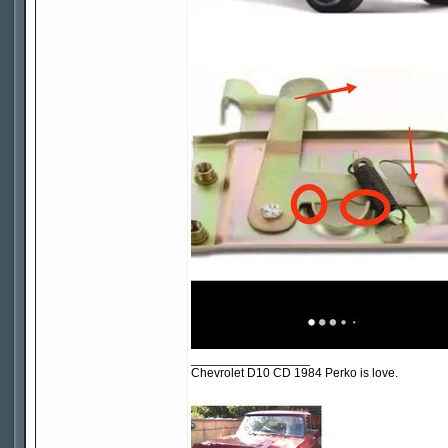
_________________
Chevrolet D10 CD 1984 Perko is love.