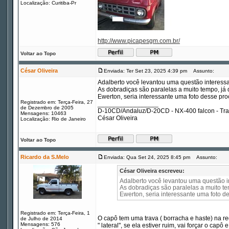
Localização: Curitiba-Pr
http://www.picapesgm.com.br/
Voltar ao Topo
César Oliveira
Enviada: Ter Set 23, 2025 4:39 pm
Assunto:
Adalberto você levantou uma questão interessa
As dobradiças são paralelas a muito tempo, já
Ewerton, seria interessante uma foto desse pro
Registrado em: Terça-Feira, 27
_________________
de Dezembro de 2005
D-10CD/Andaluz/D-20CD - NX-400 falcon - Tr
Mensagens: 10463
César Oliveira
Localização: Rio de Janeiro
Voltar ao Topo
Ricardo da S.Melo
Enviada: Qua Set 24, 2025 8:45 pm
Assunto:
César Oliveira escreveu:
Adalberto você levantou uma questão in
As dobradiças são paralelas a muito te
Ewerton, seria interessante uma foto d
Registrado em: Terça-Feira, 1
O capô tem uma trava ( borracha e haste) na r
de Julho de 2014
Mensagens: 576
" lateral", se ela estiver ruim, vai forçar o capô