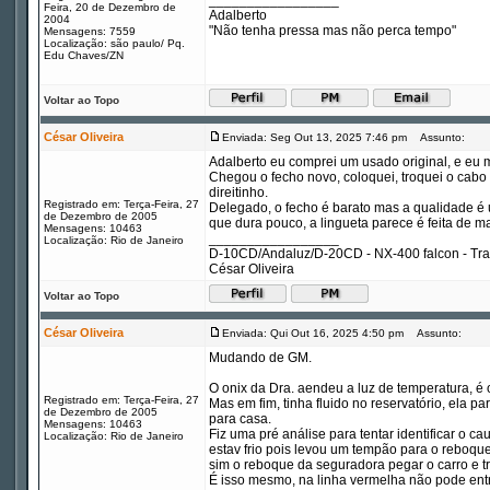
_________________
Feira, 20 de Dezembro de
Adalberto
2004
"Não tenha pressa mas não perca tempo"
Mensagens: 7559
Localização: são paulo/ Pq.
Edu Chaves/ZN
Voltar ao Topo
César Oliveira
Enviada: Seg Out 13, 2025 7:46 pm
Assunto:
Adalberto eu comprei um usado original, e eu 
Chegou o fecho novo, coloquei, troquei o cabo t
direitinho.
Registrado em: Terça-Feira, 27
Delegado, o fecho é barato mas a qualidade é 
de Dezembro de 2005
que dura pouco, a lingueta parece é feita de m
Mensagens: 10463
_________________
Localização: Rio de Janeiro
D-10CD/Andaluz/D-20CD - NX-400 falcon - Tr
César Oliveira
Voltar ao Topo
César Oliveira
Enviada: Qui Out 16, 2025 4:50 pm
Assunto:
Mudando de GM.
O onix da Dra. aendeu a luz de temperatura, é
Registrado em: Terça-Feira, 27
Mas em fim, tinha fluido no reservatório, ela
de Dezembro de 2005
para casa.
Mensagens: 10463
Fiz uma pré análise para tentar identificar o ca
Localização: Rio de Janeiro
estav frio pois levou um tempão para o reboque 
sim o reboque da seguradora pegar o carro e t
É isso mesmo, na linha vermelha não pode entrar