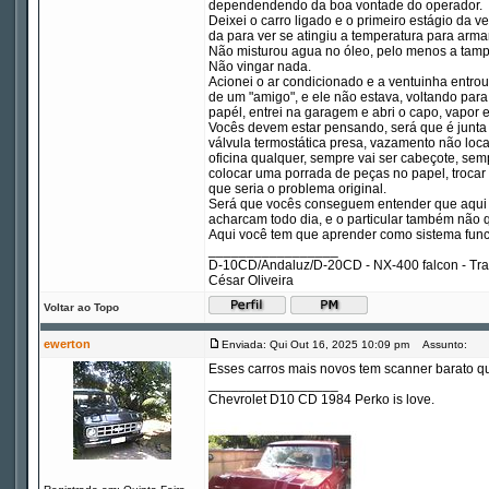
dependendendo da boa vontade do operador.
Deixei o carro ligado e o primeiro estágio da 
da para ver se atingiu a temperatura para arma
Não misturou agua no óleo, pelo menos a tampa
Não vingar nada.
Acionei o ar condicionado e a ventuinha entro
de um "amigo", e ele não estava, voltando para
papél, entrei na garagem e abri o capo, vapor e
Vocês devem estar pensando, será que é junta
válvula termostática presa, vazamento não loca
oficina qualquer, sempre vai ser cabeçote, sempr
colocar uma porrada de peças no papel, trocar 
que seria o problema original.
Será que vocês conseguem entender que aqui no
acharcam todo dia, e o particular também não 
Aqui você tem que aprender como sistema funci
_________________
D-10CD/Andaluz/D-20CD - NX-400 falcon - Tr
César Oliveira
Voltar ao Topo
ewerton
Enviada: Qui Out 16, 2025 10:09 pm
Assunto:
Esses carros mais novos tem scanner barato qu
_________________
Chevrolet D10 CD 1984 Perko is love.