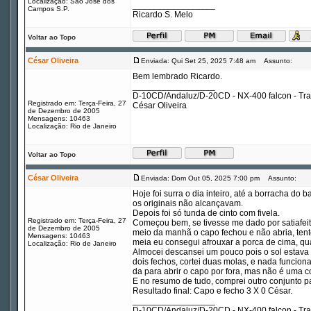
Localização: São Jose dos
_________________
Campos S.P.
Ricardo S. Melo
Voltar ao Topo
César Oliveira
Enviada: Qui Set 25, 2025 7:48 am
Assunto:
Bem lembrado Ricardo.
_________________
D-10CD/Andaluz/D-20CD - NX-400 falcon - Tr
Registrado em: Terça-Feira, 27
César Oliveira
de Dezembro de 2005
Mensagens: 10463
Localização: Rio de Janeiro
Voltar ao Topo
César Oliveira
Enviada: Dom Out 05, 2025 7:00 pm
Assunto:
Hoje foi surra o dia inteiro, até a borracha do 
os originais não alcançavam.
Depois foi só tunda de cinto com fivela.
Registrado em: Terça-Feira, 27
Começou bem, se tivesse me dado por satiafeito
de Dezembro de 2005
meio da manhã o capo fechou e não abria, tente
Mensagens: 10463
meia eu consegui afrouxar a porca de cima, qu
Localização: Rio de Janeiro
Almocei descansei um pouco pois o sol estava c
dois fechos, cortei duas molas, e nada funciona
da para abrir o capo por fora, mas não é uma co
E no resumo de tudo, comprei outro conjunto 
Resultado final: Capo e fecho 3 X 0 César.
_________________
D-10CD/Andaluz/D-20CD - NX-400 falcon - Tr