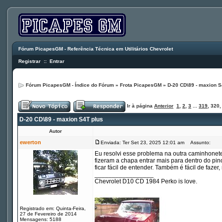
Fórum PicapesGM - Referência Técnica em Utilitários Chevrolet
Registrar
::
Entrar
Fórum PicapesGM - Índice do Fórum
»
Frota PicapesGM
»
D-20 CD\89 - maxion S
Ir à página
Anterior
1
,
2
,
3
...
319
,
320
D-20 CD\89 - maxion S4T plus
Autor
ewerton
Enviada: Ter Set 23, 2025 12:01 am
Assunto:
Eu resolvi esse problema na outra caminhonete
fizeram a chapa entrar mais para dentro do pino
ficar fácil de entender. Também é fácil de faze
_________________
Chevrolet D10 CD 1984 Perko is love.
Registrado em: Quinta-Feira,
27 de Fevereiro de 2014
Mensagens: 5188