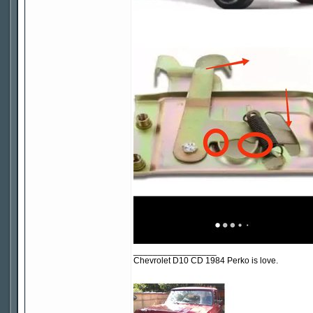
_________________
Chevrolet D10 CD 1984 Perko is love.