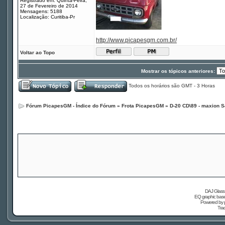
Registrado em: Quinta-Feira,
27 de Fevereiro de 2014
Mensagens: 5188
Localização: Curitiba-Pr
http://www.picapesgm.com.br/
Voltar ao Topo
Mostrar os tópicos anteriores:
Todos os horários são GMT - 3 Horas
Fórum PicapesGM - Índice do Fórum
»
Frota PicapesGM
»
D-20 CD\89 - maxion S
DAJ Glass 
EQ graphic based
Powered by
Tra