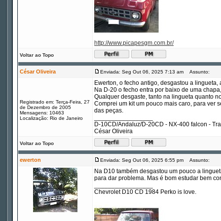
http://www.picapesgm.com.br/
Voltar ao Topo
César Oliveira
Enviada: Seg Out 06, 2025 7:13 am
Assunto:
Ewerton, o fecho antigo, desgastou a lingueta, ai
Na D-20 o fecho entra por baixo de uma chapa, 
Qualquer desgaste, tanto na lingueta quanto no
Registrado em: Terça-Feira, 27
Comprei um kit um pouco mais caro, para ver s
de Dezembro de 2005
das peças.
Mensagens: 10463
_________________
Localização: Rio de Janeiro
D-10CD/Andaluz/D-20CD - NX-400 falcon - Tr
César Oliveira
Voltar ao Topo
ewerton
Enviada: Seg Out 06, 2025 6:55 pm
Assunto:
Na D10 também desgastou um pouco a lingueta. 
para dar problema. Mas é bom estudar bem com
_________________
Chevrolet D10 CD 1984 Perko is love.