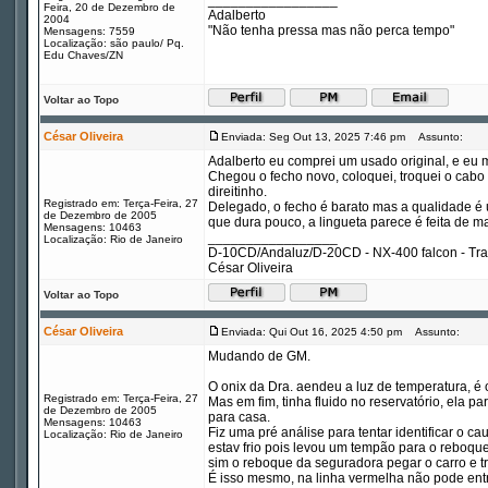
_________________
Feira, 20 de Dezembro de
Adalberto
2004
"Não tenha pressa mas não perca tempo"
Mensagens: 7559
Localização: são paulo/ Pq.
Edu Chaves/ZN
Voltar ao Topo
César Oliveira
Enviada: Seg Out 13, 2025 7:46 pm
Assunto:
Adalberto eu comprei um usado original, e eu 
Chegou o fecho novo, coloquei, troquei o cabo t
direitinho.
Registrado em: Terça-Feira, 27
Delegado, o fecho é barato mas a qualidade é 
de Dezembro de 2005
que dura pouco, a lingueta parece é feita de m
Mensagens: 10463
_________________
Localização: Rio de Janeiro
D-10CD/Andaluz/D-20CD - NX-400 falcon - Tr
César Oliveira
Voltar ao Topo
César Oliveira
Enviada: Qui Out 16, 2025 4:50 pm
Assunto:
Mudando de GM.
O onix da Dra. aendeu a luz de temperatura, é
Registrado em: Terça-Feira, 27
Mas em fim, tinha fluido no reservatório, ela
de Dezembro de 2005
para casa.
Mensagens: 10463
Fiz uma pré análise para tentar identificar o ca
Localização: Rio de Janeiro
estav frio pois levou um tempão para o reboque 
sim o reboque da seguradora pegar o carro e t
É isso mesmo, na linha vermelha não pode entrar