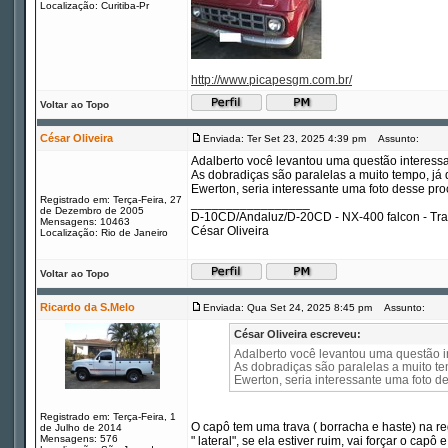
Localização: Curitiba-Pr
http://www.picapesgm.com.br/
Voltar ao Topo
César Oliveira
Enviada: Ter Set 23, 2025 4:39 pm
Assunto:
Adalberto você levantou uma questão interessa
As dobradiças são paralelas a muito tempo, já
Ewerton, seria interessante uma foto desse pro
Registrado em: Terça-Feira, 27
_________________
de Dezembro de 2005
D-10CD/Andaluz/D-20CD - NX-400 falcon - Tr
Mensagens: 10463
César Oliveira
Localização: Rio de Janeiro
Voltar ao Topo
Ricardo da S.Melo
Enviada: Qua Set 24, 2025 8:45 pm
Assunto:
César Oliveira escreveu:
Adalberto você levantou uma questão in
As dobradiças são paralelas a muito te
Ewerton, seria interessante uma foto d
Registrado em: Terça-Feira, 1
O capô tem uma trava ( borracha e haste) na r
de Julho de 2014
Mensagens: 576
" lateral", se ela estiver ruim, vai forçar o capô