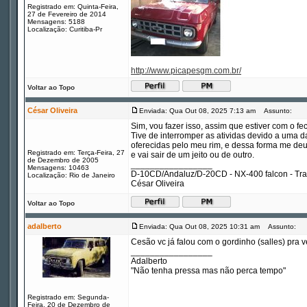
Registrado em: Quinta-Feira,
27 de Fevereiro de 2014
Mensagens: 5188
Localização: Curitiba-Pr
http://www.picapesgm.com.br/
Voltar ao Topo
César Oliveira
Enviada: Qua Out 08, 2025 7:13 am
Assunto:
Sim, vou fazer isso, assim que estiver com o f
Tive de interromper as atividas devido a uma d
oferecidas pelo meu rim, e dessa forma me deu 
Registrado em: Terça-Feira, 27
e vai sair de um jeito ou de outro.
de Dezembro de 2005
_________________
Mensagens: 10463
D-10CD/Andaluz/D-20CD - NX-400 falcon - Tr
Localização: Rio de Janeiro
César Oliveira
Voltar ao Topo
adalberto
Enviada: Qua Out 08, 2025 10:31 am
Assunto:
Cesão vc já falou com o gordinho (salles) pra
_________________
Adalberto
"Não tenha pressa mas não perca tempo"
Registrado em: Segunda-
Feira, 20 de Dezembro de