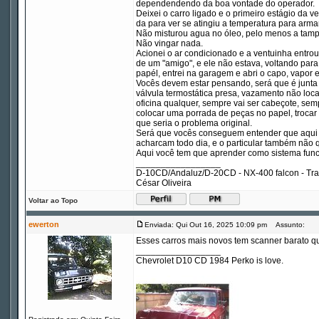
dependendendo da boa vontade do operador.
Deixei o carro ligado e o primeiro estágio da 
da para ver se atingiu a temperatura para arma
Não misturou agua no óleo, pelo menos a tampa
Não vingar nada.
Acionei o ar condicionado e a ventuinha entro
de um "amigo", e ele não estava, voltando para
papél, entrei na garagem e abri o capo, vapor e
Vocês devem estar pensando, será que é junta
válvula termostática presa, vazamento não loca
oficina qualquer, sempre vai ser cabeçote, sempr
colocar uma porrada de peças no papel, trocar 
que seria o problema original.
Será que vocês conseguem entender que aqui no
acharcam todo dia, e o particular também não 
Aqui você tem que aprender como sistema funci
_________________
D-10CD/Andaluz/D-20CD - NX-400 falcon - Tr
César Oliveira
Voltar ao Topo
ewerton
Enviada: Qui Out 16, 2025 10:09 pm
Assunto:
Esses carros mais novos tem scanner barato qu
_________________
Chevrolet D10 CD 1984 Perko is love.