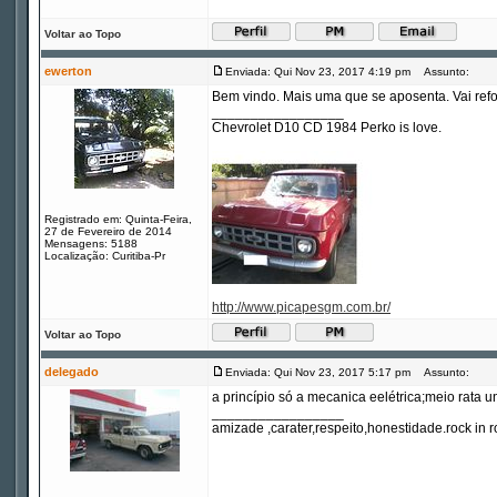
Voltar ao Topo
ewerton
Enviada: Qui Nov 23, 2017 4:19 pm
Assunto:
Bem vindo. Mais uma que se aposenta. Vai refo
_________________
Chevrolet D10 CD 1984 Perko is love.
Registrado em: Quinta-Feira,
27 de Fevereiro de 2014
Mensagens: 5188
Localização: Curitiba-Pr
http://www.picapesgm.com.br/
Voltar ao Topo
delegado
Enviada: Qui Nov 23, 2017 5:17 pm
Assunto:
a princípio só a mecanica eelétrica;meio rata u
_________________
amizade ,carater,respeito,honestidade.rock in ro