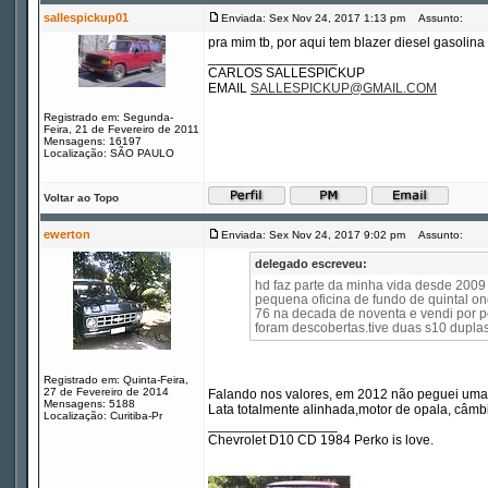
sallespickup01
Enviada: Sex Nov 24, 2017 1:13 pm
Assunto:
pra mim tb, por aqui tem blazer diesel gasolin
_________________
CARLOS SALLESPICKUP
EMAIL
SALLESPICKUP@GMAIL.COM
Registrado em: Segunda-
Feira, 21 de Fevereiro de 2011
Mensagens: 16197
Localização: SÃO PAULO
Voltar ao Topo
ewerton
Enviada: Sex Nov 24, 2017 9:02 pm
Assunto:
delegado escreveu:
hd faz parte da minha vida desde 2009
pequena oficina de fundo de quintal on
76 na decada de noventa e vendi por p
foram descobertas.tive duas s10 dupl
Registrado em: Quinta-Feira,
27 de Fevereiro de 2014
Falando nos valores, em 2012 não peguei uma 
Mensagens: 5188
Lata totalmente alinhada,motor de opala, câmb
Localização: Curitiba-Pr
_________________
Chevrolet D10 CD 1984 Perko is love.