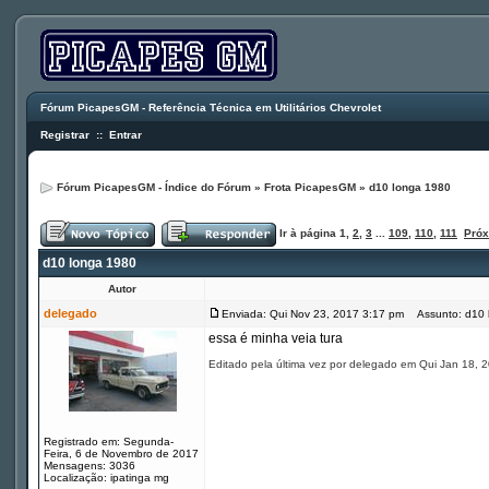
Fórum PicapesGM - Referência Técnica em Utilitários Chevrolet
Registrar
::
Entrar
Fórum PicapesGM - Índice do Fórum
»
Frota PicapesGM
»
d10 longa 1980
Ir à página
1
,
2
,
3
...
109
,
110
,
111
Pró
d10 longa 1980
Autor
delegado
Enviada: Qui Nov 23, 2017 3:17 pm
Assunto: d10 
essa é minha veia tura
Editado pela última vez por delegado em Qui Jan 18, 2
Registrado em: Segunda-
Feira, 6 de Novembro de 2017
Mensagens: 3036
Localização: ipatinga mg