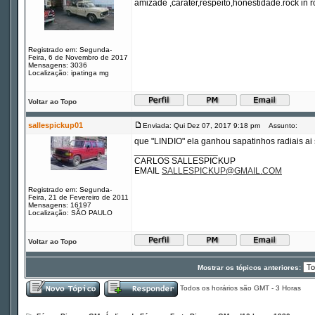
amizade ,carater,respeito,honestidade.rock in ro
Registrado em: Segunda-
Feira, 6 de Novembro de 2017
Mensagens: 3036
Localização: ipatinga mg
Voltar ao Topo
sallespickup01
Enviada: Qui Dez 07, 2017 9:18 pm
Assunto:
que "LINDIO" ela ganhou sapatinhos radiais ai s
_________________
CARLOS SALLESPICKUP
EMAIL
SALLESPICKUP@GMAIL.COM
Registrado em: Segunda-
Feira, 21 de Fevereiro de 2011
Mensagens: 16197
Localização: SÃO PAULO
Voltar ao Topo
Mostrar os tópicos anteriores:
Todos os horários são GMT - 3 Horas