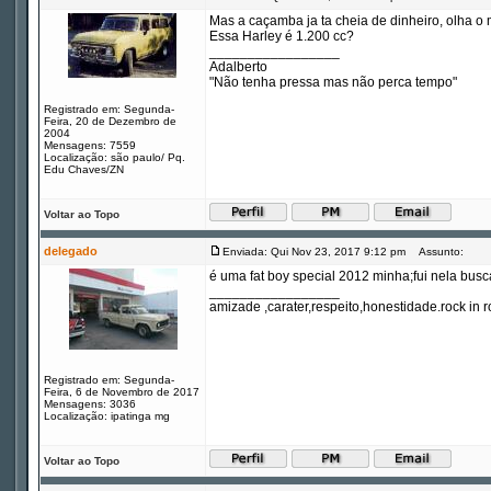
Mas a caçamba ja ta cheia de dinheiro, olha o
Essa Harley é 1.200 cc?
_________________
Adalberto
"Não tenha pressa mas não perca tempo"
Registrado em: Segunda-
Feira, 20 de Dezembro de
2004
Mensagens: 7559
Localização: são paulo/ Pq.
Edu Chaves/ZN
Voltar ao Topo
delegado
Enviada: Qui Nov 23, 2017 9:12 pm
Assunto:
é uma fat boy special 2012 minha;fui nela bus
_________________
amizade ,carater,respeito,honestidade.rock in ro
Registrado em: Segunda-
Feira, 6 de Novembro de 2017
Mensagens: 3036
Localização: ipatinga mg
Voltar ao Topo