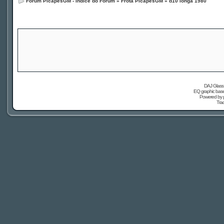
Fórum PicapesGM - Índice do Fórum
»
Frota PicapesGM
»
d10 longa 1980
DAJ Glass 
EQ graphic based
Powered by
Tra