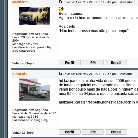
adalberto
Enviada: Sex Nov 24, 2017 12:46 pm
Assunto:
Bela maquina.
Agora ce ta bem arrumado com essas duas aman
_________________
Adalberto
"Não tenha pressa mas não perca tempo"
Registrado em: Segunda-
Feira, 20 de Dezembro de
2004
Mensagens: 7559
Localização: são paulo/ Pq.
Edu Chaves/ZN
Voltar ao Topo
delegado
Enviada: Sex Nov 24, 2017 12:57 pm
Assunto:
hd faz parte da minha vida desde 2009 qdo co
de fundo de quintal onde atendo meus clientes
vendi por pouco mais de nada,pois ninguem dav
uma 99 e uma 04,mas o que me encanta são as
_________________
amizade ,carater,respeito,honestidade.rock in ro
Registrado em: Segunda-
Feira, 6 de Novembro de 2017
Mensagens: 3036
Localização: ipatinga mg
Voltar ao Topo