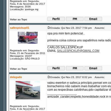
Registrado em: Segunda-
Feira, 6 de Novembro de 2017
Mensagens: 3036
Localização: ipatinga mg
Voltar ao Topo
sallespickup01
Enviada: Qui Nov 23, 2017 7:54 pm
Assunto:
opa pra mim tem potencial..
primeira coisa coloca uns sapatinhos nela rad
_________________
CARLOS SALLESPICKUP
Registrado em: Segunda-
EMAIL
SALLESPICKUP@GMAIL.COM
Feira, 21 de Fevereiro de 2011
Mensagens: 16197
Localização: SÃO PAULO
Voltar ao Topo
delegado
Enviada: Qui Nov 23, 2017 8:02 pm
Assunto:
valeu ewerton e salles;a princípio,pensei em c
borracheiros não sabem mais trabalhar com elas
com as respectivas calotinhas,qdo capitalizar d
_________________
amizade ,carater,respeito,honestidade.rock in ro
Registrado em: Segunda-
Feira, 6 de Novembro de 2017