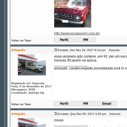
http://www.picapesgm.com.br/
Voltar ao Topo
delegado
Enviada: Sex Nov 24, 2017 9:14 pm
Assunto:
essa veraneio qdo comprei ,em 93 ,dei um esco
monzas 95;assim na epoca.
_________________
amizade ,carater,respeito,honestidade.rock in ro
Registrado em: Segunda-
Feira, 6 de Novembro de 2017
Mensagens: 3036
Localização: ipatinga mg
Voltar ao Topo
delegado
Enviada: Qua Dez 06, 2017 4:45 pm
Assunto:
novas
_________________