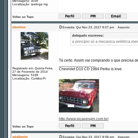
Mensagens: 3036
Localização: ipatinga mg
Voltar ao Topo
ewerton
Enviada: Qui Nov 23, 2017 8:07 pm
Assunto:
delegado escreveu:
a princípio só a mecanica eelétrica;mei
Tá certo. Assim vai comprando o que precisa 
_________________
Registrado em: Quinta-Feira,
Chevrolet D10 CD 1984 Perko is love.
27 de Fevereiro de 2014
Mensagens: 5188
Localização: Curitiba-Pr
http://www.picapesgm.com.br/
Voltar ao Topo
adalberto
Enviada: Qui Nov 23, 2017 8:58 pm
Assunto: